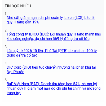
TIN ĐỌC NHIỀU
1
Nhờ cắt giảm mạnh chi phí quản lý, Lizen (LCG) báo lãi
quý II tăng gần 19%
2
Tổng công ty IDICO (IDC): Lợi nhuận quý II tăng mạnh nhờ
khu công nghiệp, dự chi hơn 569 tỷ đồng trả cổ tức
3
Lãi quý II/2026 'đi lên', Phú Tài (PTB) dự chi hơn 100 tỷ
đồng để trả cổ tức
4
DIC Corp (DIG) tiếp tục chuyển nhượng hai phân khu tại
Đại Phước
5
BaF Việt Nam (BAF): Doanh thu tăng hơn 54%, nhưng lợi
nhuận quý II giảm một nửa do chi phí tài chính và mở rộng
trang trại