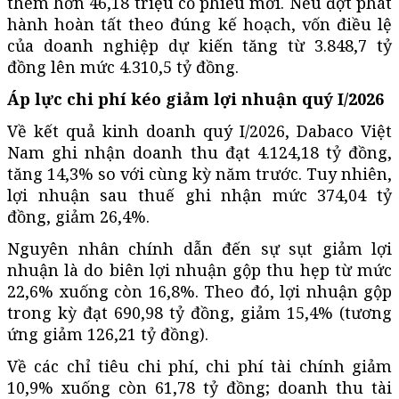
thêm hơn 46,18 triệu cổ phiếu mới. Nếu đợt phát
hành hoàn tất theo đúng kế hoạch, vốn điều lệ
của doanh nghiệp dự kiến tăng từ 3.848,7 tỷ
đồng lên mức 4.310,5 tỷ đồng.
Áp lực chi phí kéo giảm lợi nhuận quý I/2026
Về kết quả kinh doanh quý I/2026, Dabaco Việt
Nam ghi nhận doanh thu đạt 4.124,18 tỷ đồng,
tăng 14,3% so với cùng kỳ năm trước. Tuy nhiên,
lợi nhuận sau thuế ghi nhận mức 374,04 tỷ
đồng, giảm 26,4%.
Nguyên nhân chính dẫn đến sự sụt giảm lợi
nhuận là do biên lợi nhuận gộp thu hẹp từ mức
22,6% xuống còn 16,8%. Theo đó, lợi nhuận gộp
trong kỳ đạt 690,98 tỷ đồng, giảm 15,4% (tương
ứng giảm 126,21 tỷ đồng).
Về các chỉ tiêu chi phí, chi phí tài chính giảm
10,9% xuống còn 61,78 tỷ đồng; doanh thu tài