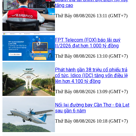
tăng cao
Thứ Bảy 08/08/2026 13:11 (GMT+7)
FPT Telecom (FOX) báo lãi quý
II/2026 đạt hơn 1.000 tỷ đồng
Thứ Bảy 08/08/2026 13:10 (GMT+7)
Phát hành gần 38 triệu cổ phiếu trả
cổ tức, Idico (IDC) tăng vốn điều lệ
lên hơn 4.100 tỷ đồng
Thứ Bảy 08/08/2026 13:09 (GMT+7)
Nối lại đường bay Cần Thơ - Đà Lạt
sau gần 6 năm
Thứ Bảy 08/08/2026 10:18 (GMT+7)