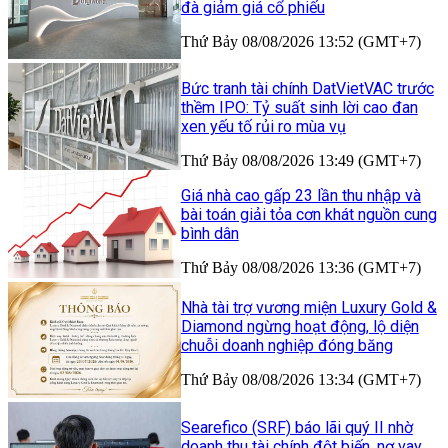
đà giảm giá cổ phiếu
Thứ Bảy 08/08/2026 13:52 (GMT+7)
Bức tranh tài chính DatVietVAC trước
thềm IPO: Tỷ suất sinh lời cao đan
xen yếu tố rủi ro mùa vụ
Thứ Bảy 08/08/2026 13:49 (GMT+7)
Giá nhà cao gấp 23 lần thu nhập và
bài toán giải tỏa cơn khát nguồn cung
bình dân
Thứ Bảy 08/08/2026 13:36 (GMT+7)
Nhà tài trợ vương miện Luxury Gold &
Diamond ngừng hoạt động, lộ diện
chuỗi doanh nghiệp đóng băng
Thứ Bảy 08/08/2026 13:34 (GMT+7)
Searefico (SRF) báo lãi quý II nhờ
doanh thu tài chính đột biến, nợ vay