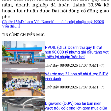
năm, doanh nghiệp đã hoàn thành 33,5% kế
hoạch lợi nhuận được Đại hội đồng cổ đông giao
phó.
Cổ tức 15%
Dabaco Việt Nam
chăn nuôi heo
lợi nhuận quý I/2026
Vốn điều lệ
TIN CÙNG CHUYÊN MỤC
PVOIL (OIL): Doanh thu quý II đạt
hơn 90.000 tỷ nhưng giá dầu tăng vọt
khiến lợi nhuận 'bốc hơi'
Thứ Bảy 08/08/2026 17:07 (GMT+7)
Vẽ ước mơ, 21 họa sỹ nhí được BIDV
vinh danh
Thứ Bảy 08/08/2026 17:07 (GMT+7)
Digiworld (DGW) báo lãi bán niên
vượt trội, cổ đông lớn gom mua giữa