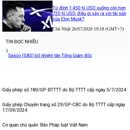
Từ đỉnh 1.450 tỷ USD xuống còn hơn
720 tỷ USD, điều gì xảy ra với tài sản
của Elon Musk?
Chủ Nhật 26/07/2026 19:18 (GMT+7)
TIN ĐỌC NHIỀU
1
Sasco (SAS) bổ nhiệm tân Tổng Giám đốc
Giấy phép số 180/GP-BTTTT do Bộ TTTT cấp ngày 5/7/2024
Giấy phép Chuyên trang số 29/GP-CBC do Bộ TTTT cấp ngày
17/09/2024
Cơ quan chủ quản: Báo Pháp luật Việt Nam