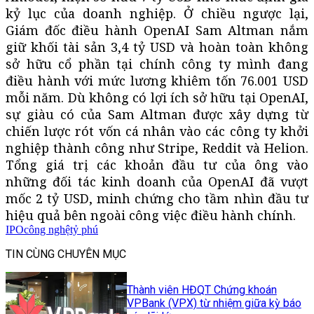
kỷ lục của doanh nghiệp. Ở chiều ngược lại,
Giám đốc điều hành OpenAI Sam Altman nắm
giữ khối tài sản 3,4 tỷ USD và hoàn toàn không
sở hữu cổ phần tại chính công ty mình đang
điều hành với mức lương khiêm tốn 76.001 USD
mỗi năm. Dù không có lợi ích sở hữu tại OpenAI,
sự giàu có của Sam Altman được xây dựng từ
chiến lược rót vốn cá nhân vào các công ty khởi
nghiệp thành công như Stripe, Reddit và Helion.
Tổng giá trị các khoản đầu tư của ông vào
những đối tác kinh doanh của OpenAI đã vượt
mốc 2 tỷ USD, minh chứng cho tầm nhìn đầu tư
hiệu quả bên ngoài công việc điều hành chính.
IPO
công nghệ
tỷ phú
TIN CÙNG CHUYÊN MỤC
Thành viên HĐQT Chứng khoán
VPBank (VPX) từ nhiệm giữa kỳ báo