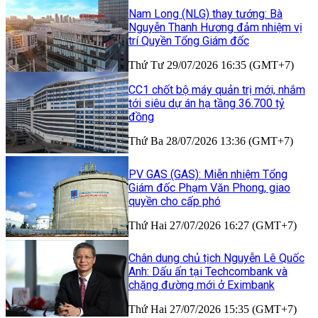
Nam Long (NLG) thay tướng: Bà
Nguyễn Thanh Hương đảm nhiệm vị
trí Quyền Tổng Giám đốc
Thứ Tư 29/07/2026 16:35 (GMT+7)
CC1 chốt bộ máy quản trị mới, nhắm
tới siêu dự án hạ tầng 36.700 tỷ
đồng
Thứ Ba 28/07/2026 13:36 (GMT+7)
PV GAS (GAS): Miễn nhiệm Tổng
Giám đốc Phạm Văn Phong, giao
quyền cho cấp phó
Thứ Hai 27/07/2026 16:27 (GMT+7)
Chân dung chủ tịch Nguyễn Lê Quốc
Anh: Dấu ấn tại Techcombank và
chặng đường mới ở Eximbank
Thứ Hai 27/07/2026 15:35 (GMT+7)