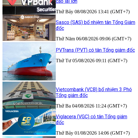
cáo lãi lớn
Thứ Bảy 08/08/2026 13:41 (GMT+7)
Sasco (SAS) bổ nhiệm tân Tổng Giám
đốc
Thứ Năm 06/08/2026 09:06 (GMT+7)
PVTrans (PVT) có tân Tổng giám đốc
Thứ Tư 05/08/2026 09:11 (GMT+7)
Vietcombank (VCB) bổ nhiệm 3 Phó
Tổng giám đốc
Thứ Ba 04/08/2026 11:24 (GMT+7)
Viglacera (VGC) có tân Tổng giám
đốc
Thứ Bảy 01/08/2026 14:06 (GMT+7)