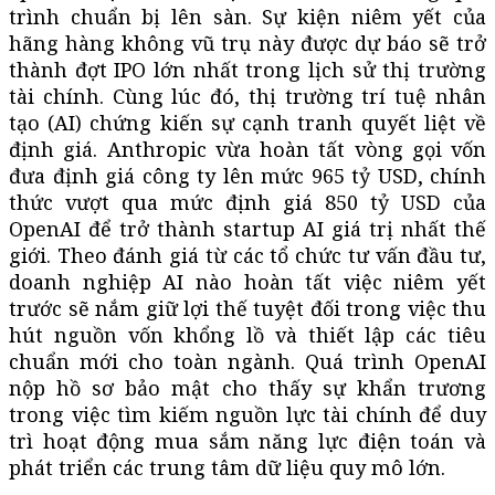
trình chuẩn bị lên sàn. Sự kiện niêm yết của
hãng hàng không vũ trụ này được dự báo sẽ trở
thành đợt IPO lớn nhất trong lịch sử thị trường
tài chính. Cùng lúc đó, thị trường trí tuệ nhân
tạo (AI) chứng kiến sự cạnh tranh quyết liệt về
định giá. Anthropic vừa hoàn tất vòng gọi vốn
đưa định giá công ty lên mức 965 tỷ USD, chính
thức vượt qua mức định giá 850 tỷ USD của
OpenAI để trở thành startup AI giá trị nhất thế
giới. Theo đánh giá từ các tổ chức tư vấn đầu tư,
doanh nghiệp AI nào hoàn tất việc niêm yết
trước sẽ nắm giữ lợi thế tuyệt đối trong việc thu
hút nguồn vốn khổng lồ và thiết lập các tiêu
chuẩn mới cho toàn ngành. Quá trình OpenAI
nộp hồ sơ bảo mật cho thấy sự khẩn trương
trong việc tìm kiếm nguồn lực tài chính để duy
trì hoạt động mua sắm năng lực điện toán và
phát triển các trung tâm dữ liệu quy mô lớn.