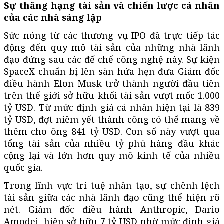
Sự thăng hạng tài sản và chiến lược cá nhân
của các nhà sáng lập
Sức nóng từ các thương vụ IPO đã trực tiếp tác
động đến quy mô tài sản của những nhà lãnh
đạo đứng sau các đế chế công nghệ này. Sự kiện
SpaceX chuẩn bị lên sàn hứa hẹn đưa Giám đốc
điều hành Elon Musk trở thành người đầu tiên
trên thế giới sở hữu khối tài sản vượt mốc 1.000
tỷ USD. Từ mức định giá cá nhân hiện tại là 839
tỷ USD, đợt niêm yết thành công có thể mang về
thêm cho ông 841 tỷ USD. Con số này vượt qua
tổng tài sản của nhiều tỷ phú hàng đầu khác
cộng lại và lớn hơn quy mô kinh tế của nhiều
quốc gia.
Trong lĩnh vực trí tuệ nhân tạo, sự chênh lệch
tài sản giữa các nhà lãnh đạo cũng thể hiện rõ
nét. Giám đốc điều hành Anthropic, Dario
Amodei, hiện sở hữu 7 tỷ USD nhờ mức định giá