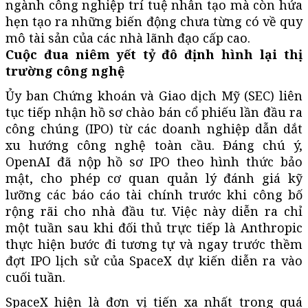
ngành công nghiệp trí tuệ nhân tạo mà còn hứa
hẹn tạo ra những biến động chưa từng có về quy
mô tài sản của các nhà lãnh đạo cấp cao.
Cuộc đua niêm yết tỷ đô định hình lại thị
trường công nghệ
Ủy ban Chứng khoán và Giao dịch Mỹ (SEC) liên
tục tiếp nhận hồ sơ chào bán cổ phiếu lần đầu ra
công chúng (IPO) từ các doanh nghiệp dẫn dắt
xu hướng công nghệ toàn cầu. Đáng chú ý,
OpenAI đã nộp hồ sơ IPO theo hình thức bảo
mật, cho phép cơ quan quản lý đánh giá kỹ
lưỡng các báo cáo tài chính trước khi công bố
rộng rãi cho nhà đầu tư. Việc này diễn ra chỉ
một tuần sau khi đối thủ trực tiếp là Anthropic
thực hiện bước đi tương tự và ngay trước thềm
đợt IPO lịch sử của SpaceX dự kiến diễn ra vào
cuối tuần.
SpaceX hiện là đơn vị tiến xa nhất trong quá