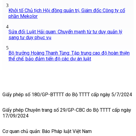
3
Khởi tố Chủ tịch Hội đồng quản trị, Giám đốc Công ty cổ
phần Mekolor
4
Sửa đổi Luật Hải quan: Chuyển mạnh từ tư duy quản lý
sang tư duy phục vụ
5
Bộ trưởng Hoàng Thanh Tùng: Tập trung cao độ hoàn thiện
thể chế, bảo đảm tiến độ các dự án luật
Giấy phép số 180/GP-BTTTT do Bộ TTTT cấp ngày 5/7/2024
Giấy phép Chuyên trang số 29/GP-CBC do Bộ TTTT cấp ngày
17/09/2024
Cơ quan chủ quản: Báo Pháp luật Việt Nam