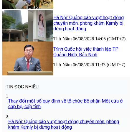
Hà Nội: Quảng cáo vượt hoạt động
chuyên môn, phòng khám Kamly bị
dừng hoạt động
Thứ Năm 06/08/2026 14:05 (GMT+7)
Trình Quốc hội việc thành lập TP
Quảng Ninh, Bắc Ninh
Thứ Năm 06/08/2026 11:33 (GMT+7)
TIN ĐỌC NHIỀU
1
Thay đổi một số quy định về tổ chức Bộ phận Một cửa ở
cấp bộ, cấp tỉnh
2
Hà Nội: Quảng cáo vượt hoạt động chuyên môn, phòng
khám Kamly bị dừng hoạt động