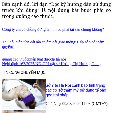
Bên cạnh đó, lời dặn “Đọc kỹ hướng dẫn sử dụng
trước khi dùng” là nội dung bắt buộc phải có
trong quảng cáo thuốc.
Công ty chỉ có chồng đứng tên thì có phải tài sản chung không?
Thu hồi diện tích đất lấn chiếm đất giao thông: Cấp nào có thẩm
quyền?
quảng cáo thuốc
pháp luật dược
tp hà nội
Nghị định 163/2025/NĐ-CP
Luật sư Hoàng Thị Hương Giang
TIN CÙNG CHUYÊN MỤC
Sở Y tế Hà Nội cảnh báo tình trạng
các cơ sở thẩm mỹ sử dụng tế bào
gốc trái phép
Chủ Nhật 09/08/2026 17:08 (GMT+7)