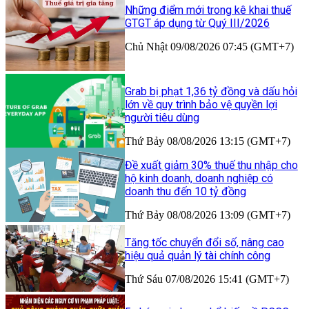
Những điểm mới trong kê khai thuế
GTGT áp dụng từ Quý III/2026
Chủ Nhật 09/08/2026 07:45 (GMT+7)
Grab bị phạt 1,36 tỷ đồng và dấu hỏi
lớn về quy trình bảo vệ quyền lợi
người tiêu dùng
Thứ Bảy 08/08/2026 13:15 (GMT+7)
Đề xuất giảm 30% thuế thu nhập cho
hộ kinh doanh, doanh nghiệp có
doanh thu đến 10 tỷ đồng
Thứ Bảy 08/08/2026 13:09 (GMT+7)
Tăng tốc chuyển đổi số, nâng cao
hiệu quả quản lý tài chính công
Thứ Sáu 07/08/2026 15:41 (GMT+7)