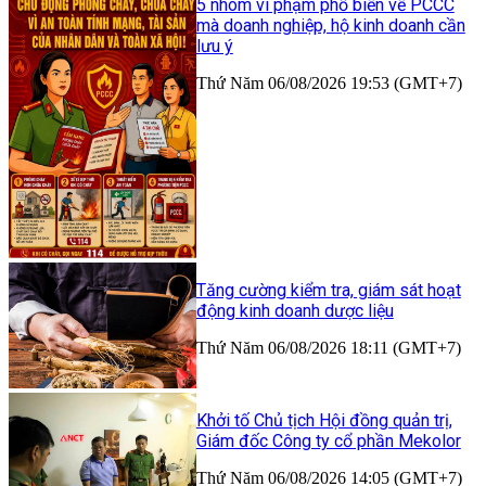
5 nhóm vi phạm phổ biến về PCCC
mà doanh nghiệp, hộ kinh doanh cần
lưu ý
Thứ Năm 06/08/2026 19:53 (GMT+7)
Tăng cường kiểm tra, giám sát hoạt
động kinh doanh dược liệu
Thứ Năm 06/08/2026 18:11 (GMT+7)
Khởi tố Chủ tịch Hội đồng quản trị,
Giám đốc Công ty cổ phần Mekolor
Thứ Năm 06/08/2026 14:05 (GMT+7)