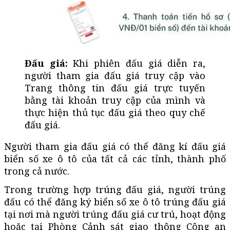
Đấu giá:
Khi phiên đấu giá diễn ra,
người tham gia đấu giá truy cập vào
Trang thông tin đấu giá trực tuyến
bằng tài khoản truy cập của mình và
thực hiện thủ tục đấu giá theo quy chế
đấu giá.
Người tham gia đấu giá có thể đăng kí đấu giá
biển số xe ô tô của tất cả các tỉnh, thành phố
trong cả nước.
Trong trường hợp trúng đấu giá, người trúng
đấu có thể đăng ký biển số xe ô tô trúng đấu giá
tại nơi mà người trúng đấu giá cư trú, hoạt động
hoặc tại Phòng Cảnh sát giao thông Công an