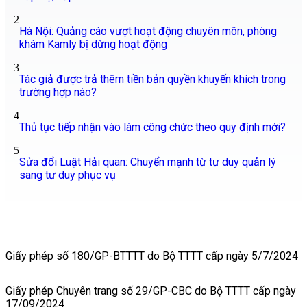
2
Hà Nội: Quảng cáo vượt hoạt động chuyên môn, phòng
khám Kamly bị dừng hoạt động
3
Tác giả được trả thêm tiền bản quyền khuyến khích trong
trường hợp nào?
4
Thủ tục tiếp nhận vào làm công chức theo quy định mới?
5
Sửa đổi Luật Hải quan: Chuyển mạnh từ tư duy quản lý
sang tư duy phục vụ
Giấy phép số 180/GP-BTTTT do Bộ TTTT cấp ngày 5/7/2024
Giấy phép Chuyên trang số 29/GP-CBC do Bộ TTTT cấp ngày
17/09/2024