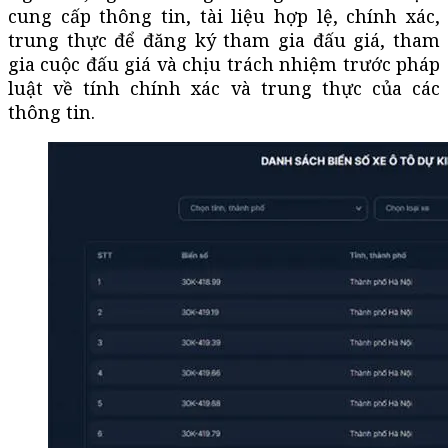
cung cấp thông tin, tài liệu hợp lệ, chính xác,
trung thực để đăng ký tham gia đấu giá, tham
gia cuộc đấu giá và chịu trách nhiệm trước pháp
luật về tính chính xác và trung thực của các
thông tin.