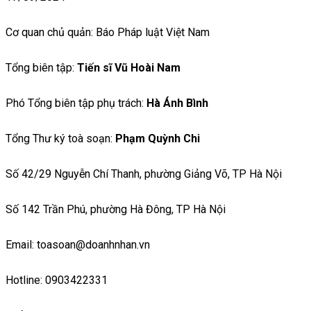
Cơ quan chủ quản: Báo Pháp luật Việt Nam
Tổng biên tập:
Tiến sĩ Vũ Hoài Nam
Phó Tổng biên tập phụ trách:
Hà Ánh Bình
Tổng Thư ký toà soạn:
Phạm Quỳnh Chi
Số 42/29 Nguyễn Chí Thanh, phường Giảng Võ, TP Hà Nội
Số 142 Trần Phú, phường Hà Đông, TP Hà Nội
Email: toasoan@doanhnhan.vn
Hotline: 0903422331