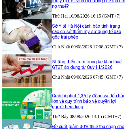
lưu ý gì để tránh bị cưỡng chế thu hồi
nợ thuế?
Thứ Hai 10/08/2026 16:15 (GMT+7)
Sở Y tế Hà Nội cảnh báo tình trạng
các cơ sở thẩm mỹ sử dụng tế bào
gốc trái phép
Chủ Nhật 09/08/2026 17:08 (GMT+7)
Những điểm mới trong kê khai thuế
GTGT áp dụng từ Quý III/2026
Chủ Nhật 09/08/2026 07:45 (GMT+7)
Grab bị phạt 1,36 tỷ đồng và dấu hỏi
lớn về quy trình bảo vệ quyền lợi
người tiêu dùng
Thứ Bảy 08/08/2026 13:15 (GMT+7)
Đề xuất giảm 30% thuế thu nhập cho