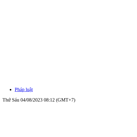
Pháp luật
Thứ Sáu 04/08/2023 08:12 (GMT+7)