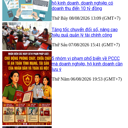
hộ kinh doanh, doanh nghiệp có
doanh thu đến 10 tỷ đồng
Thứ Bảy 08/08/2026 13:09 (GMT+7)
Tăng tốc chuyển đổi số, nâng cao
hiệu quả quản lý tài chính công
Thứ Sáu 07/08/2026 15:41 (GMT+7)
5 nhóm vi phạm phổ biến về PCCC
mà doanh nghiệp, hộ kinh doanh cần
lưu ý
Thứ Năm 06/08/2026 19:53 (GMT+7)