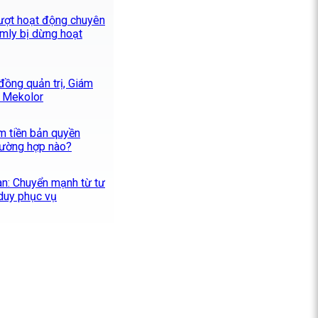
ượt hoạt động chuyên
mly bị dừng hoạt
 đồng quản trị, Giám
n Mekolor
m tiền bản quyền
trường hợp nào?
an: Chuyển mạnh từ tư
 duy phục vụ