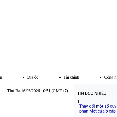
ân
Địa ốc
Tài chính
Công n
Thứ Ba 16/06/2026 10:51 (GMT+7)
TIN ĐỌC NHIỀU
1
Thay đổi một số quy
phận Một cửa ở cấp b