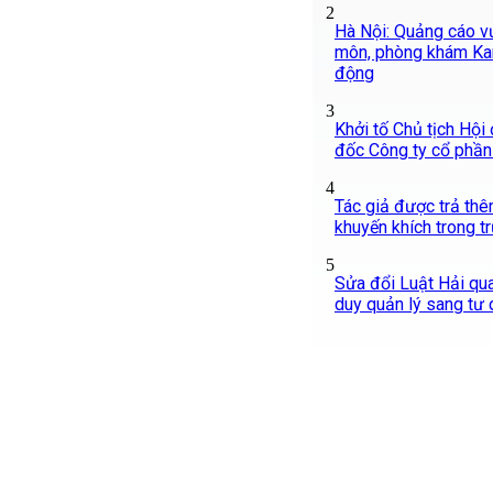
2
Hà Nội: Quảng cáo v
môn, phòng khám Ka
động
3
Khởi tố Chủ tịch Hội
đốc Công ty cổ phầ
4
Tác giả được trả thê
khuyến khích trong 
5
Sửa đổi Luật Hải qu
duy quản lý sang tư