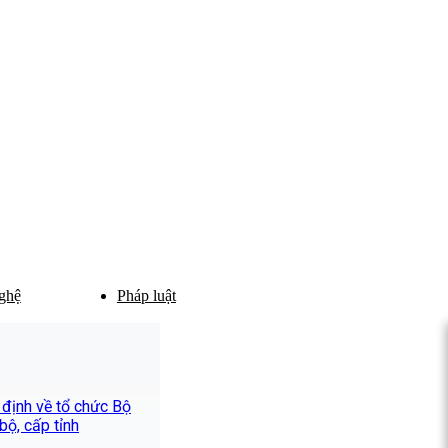
ghệ
Pháp luật
 định về tổ chức Bộ
ộ, cấp tỉnh