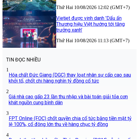
Thứ Hai 10/08/2026 12:02 (GMT+7)
Vietjet được vinh danh 'Dấu ấn
Thương hiệu Việt hướng tới tăng
trưởng xanh'
Thứ Hai 10/08/2026 11:13 (GMT+7)
TIN ĐỌC NHIỀU
1
Hóa chất Đức Giang (DGC) thay loạt nhân sự cấp cao sau
khởi tố, chốt chi hàng nghìn tỷ đồng cổ tức
2
Giá nhà cao gấp 23 lần thu nhập và bài toán giải tỏa cơn
khát nguồn cung bình dân
3
FPT Online (FOC) chốt quyền chia cổ tức bằng tiền mặt tỷ
lệ 100%, cổ đông lớn thu về hàng chục tỷ đồng
4