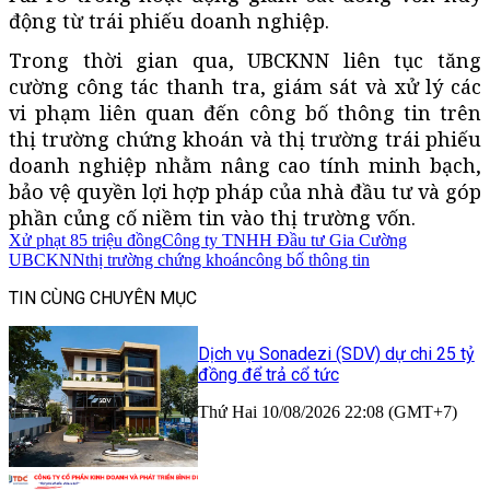
động từ trái phiếu doanh nghiệp.
Trong thời gian qua, UBCKNN liên tục tăng
cường công tác thanh tra, giám sát và xử lý các
vi phạm liên quan đến công bố thông tin trên
thị trường chứng khoán và thị trường trái phiếu
doanh nghiệp nhằm nâng cao tính minh bạch,
bảo vệ quyền lợi hợp pháp của nhà đầu tư và góp
phần củng cố niềm tin vào thị trường vốn.
Xử phạt 85 triệu đồng
Công ty TNHH Đầu tư Gia Cường
UBCKNN
thị trường chứng khoán
công bố thông tin
TIN CÙNG CHUYÊN MỤC
Dịch vụ Sonadezi (SDV) dự chi 25 tỷ
đồng để trả cổ tức
Thứ Hai 10/08/2026 22:08 (GMT+7)