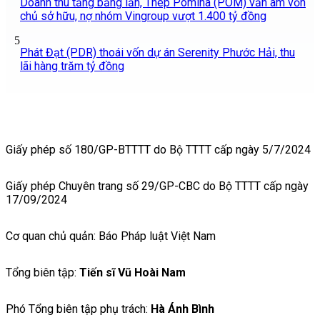
Doanh thu tăng bằng lần, Thép Pomina (POM) vẫn âm vốn
chủ sở hữu, nợ nhóm Vingroup vượt 1.400 tỷ đồng
5
Phát Đạt (PDR) thoái vốn dự án Serenity Phước Hải, thu
lãi hàng trăm tỷ đồng
Giấy phép số 180/GP-BTTTT do Bộ TTTT cấp ngày 5/7/2024
Giấy phép Chuyên trang số 29/GP-CBC do Bộ TTTT cấp ngày
17/09/2024
Cơ quan chủ quản: Báo Pháp luật Việt Nam
Tổng biên tập:
Tiến sĩ Vũ Hoài Nam
Phó Tổng biên tập phụ trách:
Hà Ánh Bình