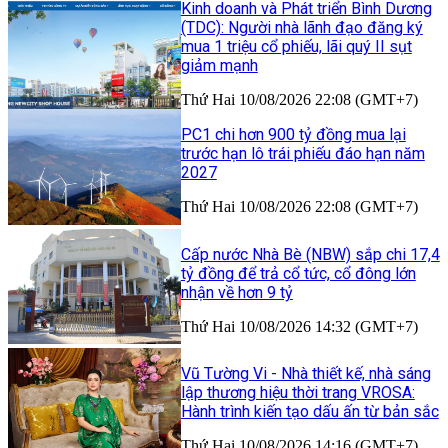
Kinh doanh và Phát triển Bình Dương
(TDC): Người nhà lãnh đạo đăng ký
mua 1 triệu cổ phiếu, lãi quý II sụt
giảm mạnh
Thứ Hai 10/08/2026 22:08 (GMT+7)
PC1 chi hơn 900 tỷ đồng mua lại
trước hạn lô trái phiếu đáo hạn năm
2027
Thứ Hai 10/08/2026 22:08 (GMT+7)
Cấp nước Nhà Bè (NBW) sắp chi 17,4
tỷ đồng để trả cổ tức, cổ đông lớn
nhận về hơn 9 tỷ
Thứ Hai 10/08/2026 14:32 (GMT+7)
Vũ Tường Vi - Nhà thiết kế, nhà sáng
lập thương hiệu thời trang VROSA:
Hành trình kiến tạo dấu ấn từ bản sắc
Thứ Hai 10/08/2026 14:16 (GMT+7)