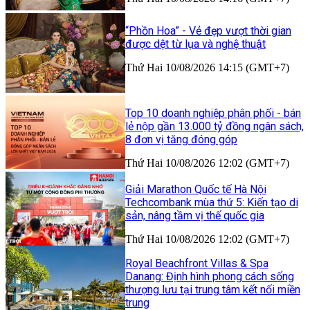
“Phồn Hoa” - Vẻ đẹp vượt thời gian
được dệt từ lụa và nghệ thuật
Thứ Hai 10/08/2026 14:15 (GMT+7)
Top 10 doanh nghiệp phân phối - bán
lẻ nộp gần 13.000 tỷ đồng ngân sách,
8 đơn vị tăng đóng góp
Thứ Hai 10/08/2026 12:02 (GMT+7)
Giải Marathon Quốc tế Hà Nội
Techcombank mùa thứ 5: Kiến tạo di
sản, nâng tầm vị thế quốc gia
Thứ Hai 10/08/2026 12:02 (GMT+7)
Royal Beachfront Villas & Spa
Danang: Định hình phong cách sống
thượng lưu tại trung tâm kết nối miền
trung