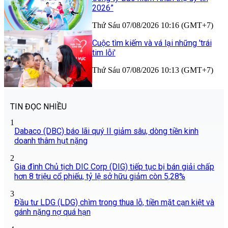
2026”
Thứ Sáu 07/08/2026 10:16 (GMT+7)
Cuộc tìm kiếm và vá lại những 'trái
tim lỗi'
Thứ Sáu 07/08/2026 10:13 (GMT+7)
TIN ĐỌC NHIỀU
1
Dabaco (DBC) báo lãi quý II giảm sâu, dòng tiền kinh
doanh thâm hụt nặng
2
Gia đình Chủ tịch DIC Corp (DIG) tiếp tục bị bán giải chấp
hơn 8 triệu cổ phiếu, tỷ lệ sở hữu giảm còn 5,28%
3
Đầu tư LDG (LDG) chìm trong thua lỗ, tiền mặt cạn kiệt và
gánh nặng nợ quá hạn