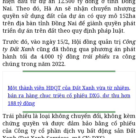
hiện đầu tư dự án 12.500 tỷ đồng ở tỉnh Đồng
Nai. Theo đó, Hà An sẽ nhận chuyển nhượng
quyền sử dụng đất của dự án có quy mô 152ha
trên địa bàn tỉnh Đồng Nai để giành quyền phát
triển dự án trên đất theo quy định pháp luật.
Trước đó, vào ngày 15/2, Hội đồng quản trị
Công
ty Đất Xanh
cũng đã thông qua phương án phát
hành tối đa 4.000 tỷ đồng
trái phiếu
ra công
chúng trong năm 2022.
Một thành viên HĐQT của Đất Xanh vừa từ nhiệm,
bán ra hàng chục triệu cổ phiếu DXG, dự thu hơn
188 tỷ đồng
Trái phiếu là loại không chuyển đổi, không kèm
chứng quyền và được đảm bảo bằng cổ phiếu
của Công ty cổ phần dịch vụ bất động sản Đất
Xanh (Dat Xanh Services, mã CK: DXS).