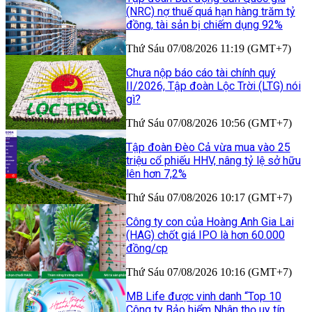
(NRC) nợ thuế quá hạn hàng trăm tỷ
đồng, tài sản bị chiếm dụng 92%
Thứ Sáu 07/08/2026 11:19 (GMT+7)
Chưa nộp báo cáo tài chính quý
II/2026, Tập đoàn Lộc Trời (LTG) nói
gì?
Thứ Sáu 07/08/2026 10:56 (GMT+7)
Tập đoàn Đèo Cả vừa mua vào 25
triệu cổ phiếu HHV, nâng tỷ lệ sở hữu
lên hơn 7,2%
Thứ Sáu 07/08/2026 10:17 (GMT+7)
Công ty con của Hoàng Anh Gia Lai
(HAG) chốt giá IPO là hơn 60.000
đồng/cp
Thứ Sáu 07/08/2026 10:16 (GMT+7)
MB Life được vinh danh “Top 10
Công ty Bảo hiểm Nhân thọ uy tín