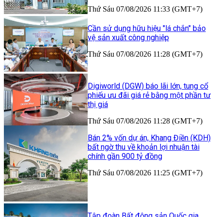
Thứ Sáu 07/08/2026 11:33 (GMT+7)
Cần sử dụng hữu hiệu "lá chắn" bảo
vệ sản xuất công nghiệp
Thứ Sáu 07/08/2026 11:28 (GMT+7)
Digiworld (DGW) báo lãi lớn, tung cổ
phiếu ưu đãi giá rẻ bằng một phần tư
thị giá
Thứ Sáu 07/08/2026 11:28 (GMT+7)
Bán 2% vốn dự án, Khang Điền (KDH)
bất ngờ thu về khoản lợi nhuận tài
chính gần 900 tỷ đồng
Thứ Sáu 07/08/2026 11:25 (GMT+7)
Tập đoàn Bất động sản Quốc gia