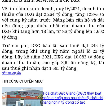
Về tình hình kinh doanh, quý IV/2021, doanh thu
thuần của DXG đạt 2.264 tỷ đồng, tăng 123% so
với cùng kỳ năm trước. Mảng bán căn hộ và đất
nền đóng góp nhiều nhất cho doanh thu của
DXG khi tăng hơn 18 lần, từ 86 tỷ đồng lên 1.602
tỷ đồng.
Trừ chi phí, DXG báo lãi sau thuế đạt 245 tỷ
đồng, trong khi cùng kỳ năm ngoái lỗ 22 tỷ
đồng. Lũy kế năm 2021, DXG đạt 10.083 tỷ đồng
doanh thu thuần, cao gấp 3,6 lần cùng kỳ, lãi
sau thuế ghi nhận đạt 1.595 tỷ đồng.
đầu tư dự án
TIN CÙNG CHUYÊN MỤC
Hóa chất Đức Giang (DGC) thay loạt
nhân sự cấp cao sau khởi tố, chốt chi
hàng nghìn tỷ đồng cổ tức