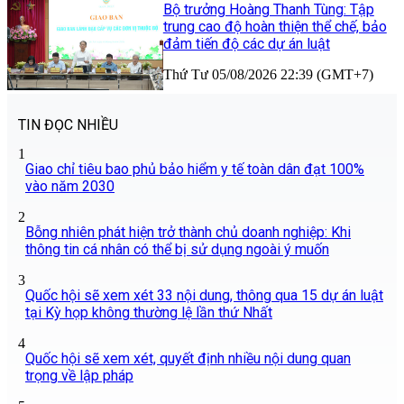
Bộ trưởng Hoàng Thanh Tùng: Tập
trung cao độ hoàn thiện thể chế, bảo
đảm tiến độ các dự án luật
Thứ Tư 05/08/2026 22:39 (GMT+7)
TIN ĐỌC NHIỀU
1
Giao chỉ tiêu bao phủ bảo hiểm y tế toàn dân đạt 100%
vào năm 2030
2
Bỗng nhiên phát hiện trở thành chủ doanh nghiệp: Khi
thông tin cá nhân có thể bị sử dụng ngoài ý muốn
3
Quốc hội sẽ xem xét 33 nội dung, thông qua 15 dự án luật
tại Kỳ họp không thường lệ lần thứ Nhất
4
Quốc hội sẽ xem xét, quyết định nhiều nội dung quan
trọng về lập pháp