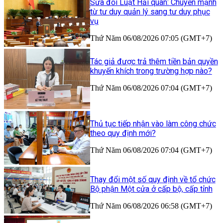
Sửa đổi Luật Hải quan: Chuyển mạnh
từ tư duy quản lý sang tư duy phục
vụ
Thứ Năm 06/08/2026 07:05 (GMT+7)
Tác giả được trả thêm tiền bản quyền
khuyến khích trong trường hợp nào?
Thứ Năm 06/08/2026 07:04 (GMT+7)
Thủ tục tiếp nhận vào làm công chức
theo quy định mới?
Thứ Năm 06/08/2026 07:04 (GMT+7)
Thay đổi một số quy định về tổ chức
Bộ phận Một cửa ở cấp bộ, cấp tỉnh
Thứ Năm 06/08/2026 06:58 (GMT+7)