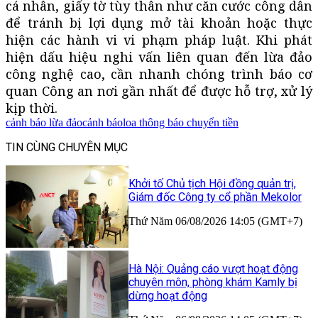
cá nhân, giấy tờ tùy thân như căn cước công dân
để tránh bị lợi dụng mở tài khoản hoặc thực
hiện các hành vi vi phạm pháp luật. Khi phát
hiện dấu hiệu nghi vấn liên quan đến lừa đảo
công nghệ cao, cần nhanh chóng trình báo cơ
quan Công an nơi gần nhất để được hỗ trợ, xử lý
kịp thời.
cảnh báo lừa đảo
cảnh báo
loa thông báo chuyển tiền
TIN CÙNG CHUYÊN MỤC
Khởi tố Chủ tịch Hội đồng quản trị,
Giám đốc Công ty cổ phần Mekolor
Thứ Năm 06/08/2026 14:05 (GMT+7)
Hà Nội: Quảng cáo vượt hoạt động
chuyên môn, phòng khám Kamly bị
dừng hoạt động