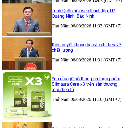
Thứ Năm 06/08/2026 14:05 (GMT+7)
Trình Quốc hội việc thành lập TP
Quảng Ninh, Bắc Ninh
Thứ Năm 06/08/2026 11:33 (GMT+7)
Kiên quyết không hạ các chỉ tiêu về
chất lượng
Thứ Năm 06/08/2026 11:31 (GMT+7)
Yêu cầu gỡ bỏ thông tin thực phẩm
Slimaura Care x3 trên sàn thương
mại điện tử
Thứ Năm 06/08/2026 11:16 (GMT+7)