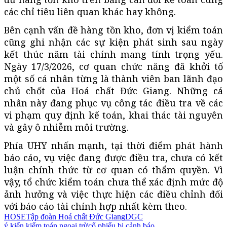
các chỉ tiêu liên quan khác hay không.
Bên cạnh vấn đề hàng tồn kho, đơn vị kiểm toán
cũng ghi nhận các sự kiện phát sinh sau ngày
kết thúc năm tài chính mang tính trọng yếu.
Ngày 17/3/2026, cơ quan chức năng đã khởi tố
một số cá nhân từng là thành viên ban lãnh đạo
chủ chốt của Hoá chất Đức Giang. Những cá
nhân này đang phục vụ công tác điều tra về các
vi phạm quy định kế toán, khai thác tài nguyên
và gây ô nhiễm môi trường.
Phía UHY nhấn mạnh, tại thời điểm phát hành
báo cáo, vụ việc đang được điều tra, chưa có kết
luận chính thức từ cơ quan có thẩm quyền. Vì
vậy, tổ chức kiểm toán chưa thể xác định mức độ
ảnh hưởng và việc thực hiện các điều chỉnh đối
với báo cáo tài chính hợp nhất kèm theo.
HOSE
Tập đoàn Hoá chất Đức Giang
DGC
ý kiến kiểm toán ngoại trừ
cổ phiếu bị cảnh báo