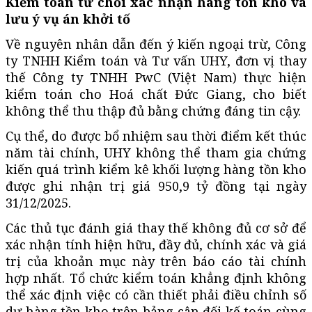
Kiểm toán từ chối xác nhận hàng tồn kho và
lưu ý vụ án khởi tố
Về nguyên nhân dẫn đến ý kiến ngoại trừ, Công
ty TNHH Kiểm toán và Tư vấn UHY, đơn vị thay
thế Công ty TNHH PwC (Việt Nam) thực hiện
kiểm toán cho Hoá chất Đức Giang, cho biết
không thể thu thập đủ bằng chứng đáng tin cậy.
Cụ thể, do được bổ nhiệm sau thời điểm kết thúc
năm tài chính, UHY không thể tham gia chứng
kiến quá trình kiểm kê khối lượng hàng tồn kho
được ghi nhận trị giá 950,9 tỷ đồng tại ngày
31/12/2025.
Các thủ tục đánh giá thay thế không đủ cơ sở để
xác nhận tính hiện hữu, đầy đủ, chính xác và giá
trị của khoản mục này trên báo cáo tài chính
hợp nhất. Tổ chức kiểm toán khẳng định không
thể xác định việc có cần thiết phải điều chỉnh số
dư hàng tồn kho trên bảng cân đối kế toán cùng