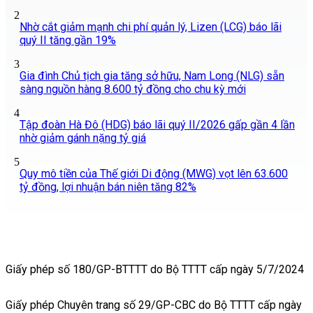
2
Nhờ cắt giảm mạnh chi phí quản lý, Lizen (LCG) báo lãi
quý II tăng gần 19%
3
Gia đình Chủ tịch gia tăng sở hữu, Nam Long (NLG) sẵn
sàng nguồn hàng 8.600 tỷ đồng cho chu kỳ mới
4
Tập đoàn Hà Đô (HDG) báo lãi quý II/2026 gấp gần 4 lần
nhờ giảm gánh nặng tỷ giá
5
Quy mô tiền của Thế giới Di động (MWG) vọt lên 63.600
tỷ đồng, lợi nhuận bán niên tăng 82%
Giấy phép số 180/GP-BTTTT do Bộ TTTT cấp ngày 5/7/2024
Giấy phép Chuyên trang số 29/GP-CBC do Bộ TTTT cấp ngày