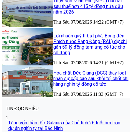
Thủy sản Minh Phú (MPC) báo lãi
sau thuế hơn 415 tỷ đồng nửa đầu
năm 2026
Thứ Sáu 07/08/2026 14:22 (GMT+7)
Lợi nhuận quý II bứt phá, Bóng đèn
Phích nước Rạng Đông (RAL) dự chi
gần 59 tỷ đồng tạm ứng cổ tức cho
cổ đông
Thứ Sáu 07/08/2026 14:21 (GMT+7)
Hóa chất Đức Giang (DGC) thay loạt
nhân sự cấp cao sau khởi tố, chốt chi
hàng nghìn tỷ đồng cổ tức
Thứ Sáu 07/08/2026 11:33 (GMT+7)
TIN ĐỌC NHIỀU
1
Tăng vốn thần tốc, Galaxis của Chủ tịch 26 tuổi ôm trọn
dự án nghìn tỷ tại Bắc Ninh