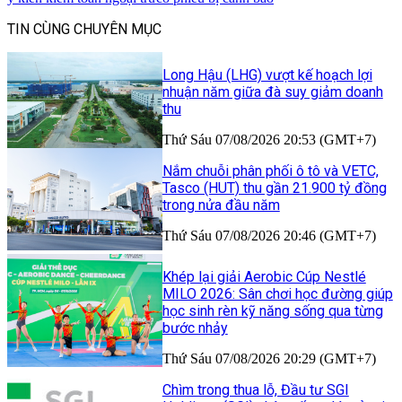
TIN CÙNG CHUYÊN MỤC
Long Hậu (LHG) vượt kế hoạch lợi
nhuận năm giữa đà suy giảm doanh
thu
Thứ Sáu 07/08/2026 20:53 (GMT+7)
Nắm chuỗi phân phối ô tô và VETC,
Tasco (HUT) thu gần 21.900 tỷ đồng
trong nửa đầu năm
Thứ Sáu 07/08/2026 20:46 (GMT+7)
Khép lại giải Aerobic Cúp Nestlé
MILO 2026: Sân chơi học đường giúp
học sinh rèn kỹ năng sống qua từng
bước nhảy
Thứ Sáu 07/08/2026 20:29 (GMT+7)
Chìm trong thua lỗ, Đầu tư SGI