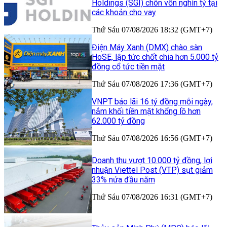
Holdings (SGI) chôn vốn nghìn tỷ tại
các khoản cho vay
Thứ Sáu 07/08/2026 18:32 (GMT+7)
Điện Máy Xanh (DMX) chào sàn
HoSE, lập tức chốt chia hơn 5.000 tỷ
đồng cổ tức tiền mặt
Thứ Sáu 07/08/2026 17:36 (GMT+7)
VNPT báo lãi 16 tỷ đồng mỗi ngày,
nắm khối tiền mặt khổng lồ hơn
62.000 tỷ đồng
Thứ Sáu 07/08/2026 16:56 (GMT+7)
Doanh thu vượt 10.000 tỷ đồng, lợi
nhuận Viettel Post (VTP) sụt giảm
33% nửa đầu năm
Thứ Sáu 07/08/2026 16:31 (GMT+7)