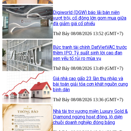
Digiworld (DGW) báo lãi bán niên
vượt trội, cổ đông lớn gom mua giữa
đà giảm giá cổ phiếu
Thứ Bảy 08/08/2026 13:52 (GMT+7)
Bức tranh tài chính DatVietVAC trước
thềm IPO: Tỷ suất sinh lời cao đan
xen yếu tố rủi ro mùa vụ
Thứ Bảy 08/08/2026 13:49 (GMT+7)
Giá nhà cao gấp 23 lần thu nhập và
bài toán giải tỏa cơn khát nguồn cung
bình dân
Thứ Bảy 08/08/2026 13:36 (GMT+7)
Nhà tài trợ vương miện Luxury Gold &
Diamond ngừng hoạt động, lộ diện
chuỗi doanh nghiệp đóng băng