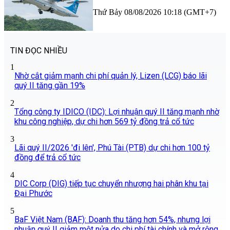
Thứ Bảy 08/08/2026 10:18 (GMT+7)
TIN ĐỌC NHIỀU
1
Nhờ cắt giảm mạnh chi phí quản lý, Lizen (LCG) báo lãi
quý II tăng gần 19%
2
Tổng công ty IDICO (IDC): Lợi nhuận quý II tăng mạnh nhờ
khu công nghiệp, dự chi hơn 569 tỷ đồng trả cổ tức
3
Lãi quý II/2026 'đi lên', Phú Tài (PTB) dự chi hơn 100 tỷ
đồng để trả cổ tức
4
DIC Corp (DIG) tiếp tục chuyển nhượng hai phân khu tại
Đại Phước
5
BaF Việt Nam (BAF): Doanh thu tăng hơn 54%, nhưng lợi
nhuận quý II giảm một nửa do chi phí tài chính và mở rộng