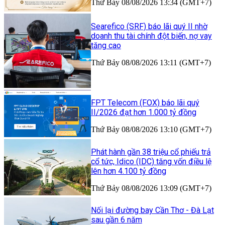
Thứ Bảy 08/08/2026 13:34 (GMT+7)
Searefico (SRF) báo lãi quý II nhờ
doanh thu tài chính đột biến, nợ vay
tăng cao
Thứ Bảy 08/08/2026 13:11 (GMT+7)
FPT Telecom (FOX) báo lãi quý
II/2026 đạt hơn 1.000 tỷ đồng
Thứ Bảy 08/08/2026 13:10 (GMT+7)
Phát hành gần 38 triệu cổ phiếu trả
cổ tức, Idico (IDC) tăng vốn điều lệ
lên hơn 4.100 tỷ đồng
Thứ Bảy 08/08/2026 13:09 (GMT+7)
Nối lại đường bay Cần Thơ - Đà Lạt
sau gần 6 năm