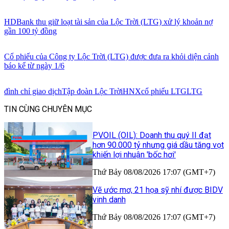
HDBank thu giữ loạt tài sản của Lộc Trời (LTG) xử lý khoản nợ
gần 100 tỷ đồng
Cổ phiếu của Công ty Lộc Trời (LTG) được đưa ra khỏi diện cảnh
báo kể từ ngày 1/6
đình chỉ giao dịch
Tập đoàn Lộc Trời
HNX
cổ phiếu LTG
LTG
TIN CÙNG CHUYÊN MỤC
PVOIL (OIL): Doanh thu quý II đạt
hơn 90.000 tỷ nhưng giá dầu tăng vọt
khiến lợi nhuận 'bốc hơi'
Thứ Bảy 08/08/2026 17:07 (GMT+7)
Vẽ ước mơ, 21 họa sỹ nhí được BIDV
vinh danh
Thứ Bảy 08/08/2026 17:07 (GMT+7)