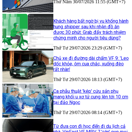
Thứ Năm 30/07/2026 11:55 (GMT+7)
Khách hàng bất ngờ bị vu khống hành
hung shipper sau khi nhận đồ ăn
được 30 phút: Grab đẩy trách nhiệm
chứng minh cho người tiêu dùng?
Thứ Tư 29/07/2026 23:29 (GMT+7)
Chủ xe đi đường dài chấm VF 9: 'Leo
dốc khỏe, ôm cua chắc, xuống đèo
rất nhàn'
Thứ Tư 29/07/2026 18:13 (GMT+7)
Ca phẫu thuật 'kép' cứu sản phụ
mang khối u xơ tử cung lên tới 10 cm
tại đảo Ngọc
Thứ Tư 29/07/2026 08:14 (GMT+7)
Từ đưa con đi học đến đi du lịch cả
nhà, VinFast VF MPV 7 'cân' gọn mọi