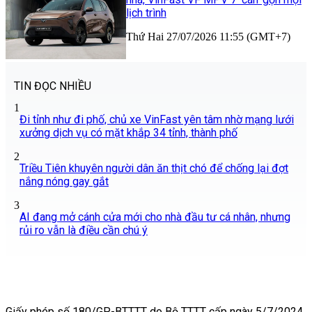
lịch trình
Thứ Hai 27/07/2026 11:55 (GMT+7)
TIN ĐỌC NHIỀU
1
Đi tỉnh như đi phố, chủ xe VinFast yên tâm nhờ mạng lưới
xưởng dịch vụ có mặt khắp 34 tỉnh, thành phố
2
Triều Tiên khuyên người dân ăn thịt chó để chống lại đợt
nắng nóng gay gắt
3
AI đang mở cánh cửa mới cho nhà đầu tư cá nhân, nhưng
rủi ro vẫn là điều cần chú ý
Giấy phép số 180/GP-BTTTT do Bộ TTTT cấp ngày 5/7/2024