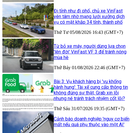
Đi tỉnh như đi phố, chủ xe VinFast
yên tâm nhờ mạng lưới xưởng dịch
vụ có mặt khắp 34 tỉnh, thành phố
Thứ Tư 05/08/2026 16:43 (GMT+7)
Từ bỏ xe máy, người dùng lựa chọn
'lên đời' VinFast VF 3 để tránh nóng
mùa hè
Thứ Bảy 01/08/2026 22:46 (GMT+7)
Bài 3: Vụ khách hàng bị 'vu khống
hành hung': Tài xế cung cấp thông tin
không đúng sự thật, Grab xin lỗi
nhưng né tránh trách nhiệm cốt lõi?
Thứ Sáu 31/07/2026 19:35 (GMT+7)
Cảnh báo doanh nghiệp 'nguy cơ biến
mất nếu quá phụ thuộc vào một AI'