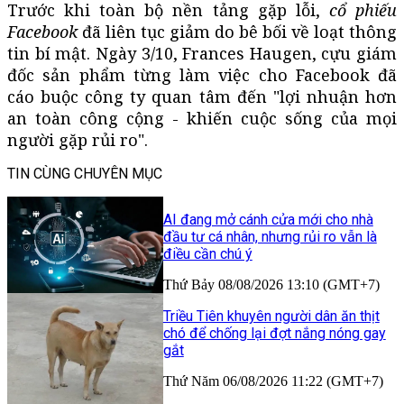
Trước khi toàn bộ nền tảng gặp lỗi,
cổ phiếu
Facebook
đã liên tục giảm do bê bối về loạt thông
tin bí mật. Ngày 3/10, Frances Haugen, cựu giám
đốc sản phẩm từng làm việc cho Facebook đã
cáo buộc công ty quan tâm đến "lợi nhuận hơn
an toàn công cộng - khiến cuộc sống của mọi
người gặp rủi ro".
TIN CÙNG CHUYÊN MỤC
AI đang mở cánh cửa mới cho nhà
đầu tư cá nhân, nhưng rủi ro vẫn là
điều cần chú ý
Thứ Bảy 08/08/2026 13:10 (GMT+7)
Triều Tiên khuyên người dân ăn thịt
chó để chống lại đợt nắng nóng gay
gắt
Thứ Năm 06/08/2026 11:22 (GMT+7)