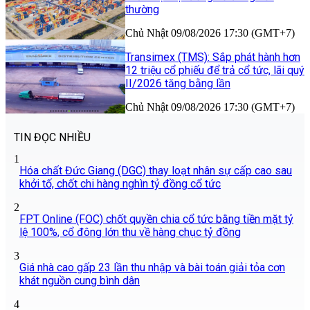
thường
Chủ Nhật 09/08/2026 17:30 (GMT+7)
Transimex (TMS): Sắp phát hành hơn
12 triệu cổ phiếu để trả cổ tức, lãi quý
II/2026 tăng bằng lần
Chủ Nhật 09/08/2026 17:30 (GMT+7)
TIN ĐỌC NHIỀU
1
Hóa chất Đức Giang (DGC) thay loạt nhân sự cấp cao sau
khởi tố, chốt chi hàng nghìn tỷ đồng cổ tức
2
FPT Online (FOC) chốt quyền chia cổ tức bằng tiền mặt tỷ
lệ 100%, cổ đông lớn thu về hàng chục tỷ đồng
3
Giá nhà cao gấp 23 lần thu nhập và bài toán giải tỏa cơn
khát nguồn cung bình dân
4