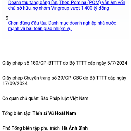
Doanh thu tăng bằng lần, Thép Pomina (POM) vẫn âm vốn
chủ sở hữu, nợ nhóm Vingroup vượt 1.400 tỷ đồng
5
Chọn đúng đầu tàu: Danh mục doanh nghiệp nhà nước
mạnh và bài toán giao nhiệm vụ
Giấy phép số 180/GP-BTTTT do Bộ TTTT cấp ngày 5/7/2024
Giấy phép Chuyên trang số 29/GP-CBC do Bộ TTTT cấp ngày
17/09/2024
Cơ quan chủ quản: Báo Pháp luật Việt Nam
Tổng biên tập:
Tiến sĩ Vũ Hoài Nam
Phó Tổng biên tập phụ trách:
Hà Ánh Bình