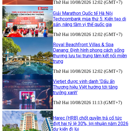
Thứ Hai 10/08/2026 12:02 (GMT+7)
Giải Marathon Quốc tế Hà Nội
Techcombank mùa thứ 5: Kiến tạo di
sản, nâng tầm vị thế quốc gia
Thứ Hai 10/08/2026 12:02 (GMT+7)
Royal Beachfront Villas & Spa
Danang: Định hình phong cách sống
thượng lưu tại trung tâm kết nối miền
trung
Thứ Hai 10/08/2026 12:02 (GMT+7)
Vietjet được vinh danh 'Dấu ấn
Thương hiệu Việt hướng tới tăng
trưởng xanh'
Thứ Hai 10/08/2026 11:13 (GMT+7)
Harec (HRB) chốt quyền trả cổ tức
đợt hai tỷ lệ 30%, lợi nhuận năm 2026
dự kiến đi lùi