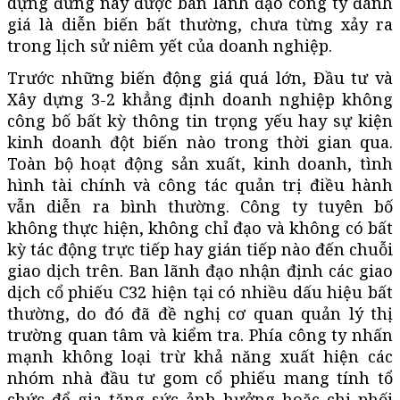
dựng đứng này được ban lãnh đạo công ty đánh
giá là diễn biến bất thường, chưa từng xảy ra
trong lịch sử niêm yết của doanh nghiệp.
Trước những biến động giá quá lớn, Đầu tư và
Xây dựng 3-2 khẳng định doanh nghiệp không
công bố bất kỳ thông tin trọng yếu hay sự kiện
kinh doanh đột biến nào trong thời gian qua.
Toàn bộ hoạt động sản xuất, kinh doanh, tình
hình tài chính và công tác quản trị điều hành
vẫn diễn ra bình thường. Công ty tuyên bố
không thực hiện, không chỉ đạo và không có bất
kỳ tác động trực tiếp hay gián tiếp nào đến chuỗi
giao dịch trên. Ban lãnh đạo nhận định các giao
dịch cổ phiếu C32 hiện tại có nhiều dấu hiệu bất
thường, do đó đã đề nghị cơ quan quản lý thị
trường quan tâm và kiểm tra. Phía công ty nhấn
mạnh không loại trừ khả năng xuất hiện các
nhóm nhà đầu tư gom cổ phiếu mang tính tổ
chức để gia tăng sức ảnh hưởng hoặc chi phối