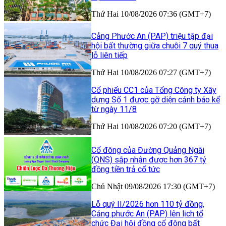
Thứ Hai 10/08/2026 07:36 (GMT+7)
Cảng Phước An (PAP) triệu tập đại
hội bất thường giữa chuỗi 7 quý thua
lỗ liên tiếp
Thứ Hai 10/08/2026 07:27 (GMT+7)
Cổ phiếu CC1 của Tổng Công ty Xây
dựng Số 1 được gỡ diện cảnh báo kể
từ ngày 11/8
Thứ Hai 10/08/2026 07:20 (GMT+7)
Cổ đông của Đường Quảng Ngãi
(QNS) sắp nhận được hơn 367 tỷ
đồng tiền trả cổ tức
Chủ Nhật 09/08/2026 17:30 (GMT+7)
Lỗ quý II/2026 hơn 110 tỷ đồng,
Cảng phước An (PAP) lên lịch tổ
chức Đại hội đồng cổ đông bất