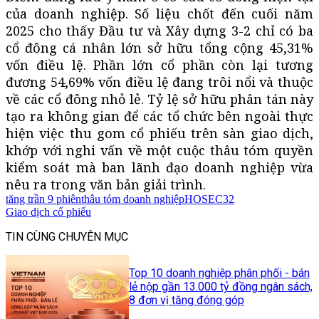
của doanh nghiệp. Số liệu chốt đến cuối năm
2025 cho thấy Đầu tư và Xây dựng 3-2 chỉ có ba
cổ đông cá nhân lớn sở hữu tổng cộng 45,31%
vốn điều lệ. Phần lớn cổ phần còn lại tương
đương 54,69% vốn điều lệ đang trôi nổi và thuộc
về các cổ đông nhỏ lẻ. Tỷ lệ sở hữu phân tán này
tạo ra không gian để các tổ chức bên ngoài thực
hiện việc thu gom cổ phiếu trên sàn giao dịch,
khớp với nghi vấn về một cuộc thâu tóm quyền
kiểm soát mà ban lãnh đạo doanh nghiệp vừa
nêu ra trong văn bản giải trình.
tăng trần 9 phiên
thâu tóm doanh nghiệp
HOSE
C32
Giao dịch cổ phiếu
TIN CÙNG CHUYÊN MỤC
Top 10 doanh nghiệp phân phối - bán
lẻ nộp gần 13.000 tỷ đồng ngân sách,
8 đơn vị tăng đóng góp