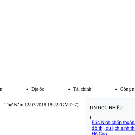
ân
Địa ốc
Tài chính
Công n
Thứ Năm 12/07/2018 18:22 (GMT+7)
TIN ĐỌC NHIỀU
1
Bắc Ninh chấp thuận
đô thị, du lịch sinh t
Hố Cao