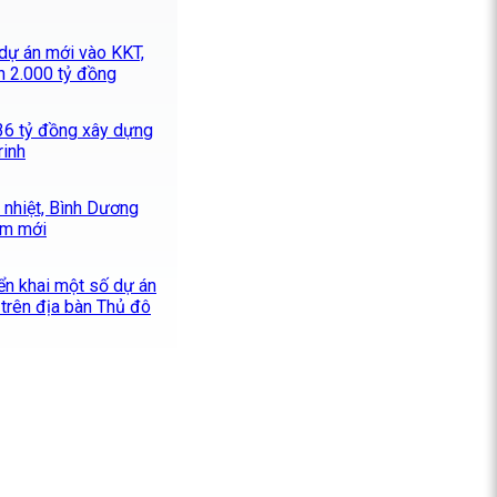
 dự án mới vào KKT,
n 2.000 tỷ đồng
336 tỷ đồng xây dựng
rinh
 nhiệt, Bình Dương
ểm mới
iển khai một số dự án
trên địa bàn Thủ đô