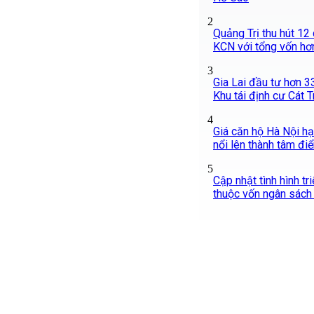
2
Quảng Trị thu hút 12
KCN với tổng vốn hơ
3
Gia Lai đầu tư hơn 
Khu tái định cư Cát T
4
Giá căn hộ Hà Nội hạ
nổi lên thành tâm đi
5
Cập nhật tình hình tr
thuộc vốn ngân sách 