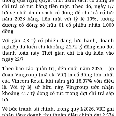
chi trả cổ tức bằng tiền mặt. Theo đó, ngày 1/7
tới sẽ chốt danh sách cổ đông để chi trả cổ tức
năm 2025 bằng tiền mặt với tỷ lệ 10%, tương
đương cổ đông sở hữu 01 cổ phiếu nhận 1.000
đồng.
Với gần 2,3 tỷ cổ phiếu đang lưu hành, doanh
nghiệp dự kiến chi khoảng 2.272 tỷ đồng cho đợt
thanh toán này. Thời gian chi trả dự kiến vào
ngày 22/7.
Theo báo cáo quản trị, đến cuối năm 2025, Tập
đoàn Vingroup (mã ck: VIC) là cổ đông lớn nhất
của Vincom Retail khi nắm giữ 18,37% vốn điều
lệ. Với tỷ lệ sở hữu này, Vingroup ước nhận
khoảng 417 tỷ đồng cổ tức trong đợt chi trả sắp
tới.
Về bức tranh tài chính, trong quý I/2026, VRE ghi
nhận tổng doanh thu thuần điều chỉnh đạt 2.574