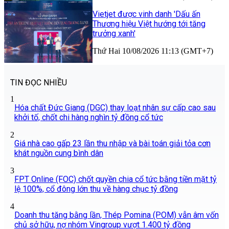
Vietjet được vinh danh 'Dấu ấn
Thương hiệu Việt hướng tới tăng
trưởng xanh'
Thứ Hai 10/08/2026 11:13 (GMT+7)
TIN ĐỌC NHIỀU
1
Hóa chất Đức Giang (DGC) thay loạt nhân sự cấp cao sau
khởi tố, chốt chi hàng nghìn tỷ đồng cổ tức
2
Giá nhà cao gấp 23 lần thu nhập và bài toán giải tỏa cơn
khát nguồn cung bình dân
3
FPT Online (FOC) chốt quyền chia cổ tức bằng tiền mặt tỷ
lệ 100%, cổ đông lớn thu về hàng chục tỷ đồng
4
Doanh thu tăng bằng lần, Thép Pomina (POM) vẫn âm vốn
chủ sở hữu, nợ nhóm Vingroup vượt 1.400 tỷ đồng