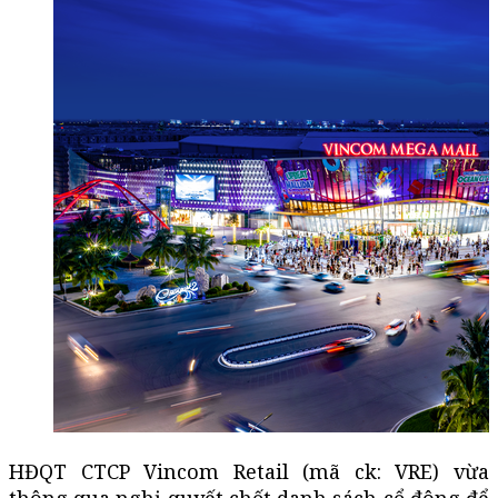
HĐQT CTCP Vincom Retail (mã ck: VRE) vừa
thông qua nghị quyết chốt danh sách cổ đông để