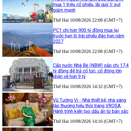
mua 1 triệu cổ phiếu, lãi quý II sụt
giảm mạnh
Thứ Hai 10/08/2026 22:08 (GMT+7)
PC1 chi hơn 900 tỷ đồng mua lại
trước hạn lô trái phiếu đáo hạn năm
2027
Thứ Hai 10/08/2026 22:08 (GMT+7)
Cấp nước Nhà Bè (NBW) sắp chi 17,4
tỷ đồng để trả cổ tức, cổ đông lớn
nhận về hơn 9 tỷ
Thứ Hai 10/08/2026 14:32 (GMT+7)
Vũ Tường Vi - Nhà thiết kế, nhà sáng
lập thương hiệu thời trang VROSA:
Hành trình kiến tạo dấu ấn từ bản sắc
Thứ Hai 10/08/2026 14:16 (GMT+7)