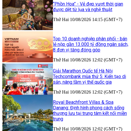
“Phồn Hoa” - Vẻ đẹp vượt thời gian
được dệt từ lụa và nghệ thuật
Thứ Hai 10/08/2026 14:15 (GMT+7)
Top 10 doanh nghiệp phân phối - bán
lẻ nộp gần 13.000 tỷ đồng ngân sách,
8 đơn vị tăng đóng góp
Thứ Hai 10/08/2026 12:02 (GMT+7)
Giải Marathon Quốc tế Hà Nội
Techcombank mùa thứ 5: Kiến tạo di
sản, nâng tầm vị thế quốc gia
Thứ Hai 10/08/2026 12:02 (GMT+7)
Royal Beachfront Villas & Spa
Danang: Định hình phong cách sống
thượng lưu tại trung tâm kết nối miền
trung
Thứ Hai 10/08/2026 12:02 (GMT+7)