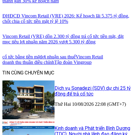
thành gần 30% kế hoạch năm
ĐHĐCĐ Vincom Retail (VRE) 2026: Kế hoạch lãi 5.375 tỷ đồng,
chốt chia cổ tức tiền mặt tỷ lệ 10%
Vincom Retail (VRE) dồn 2.300 tỷ đồng trả cổ tức tiền mặt, đặt
mục tiêu lợi nhuận năm 2026 vượt 5.300 tỷ đồng
cổ tức bằng tiền mặt
lợi nhuận sau thuế
Vincom Retail
doanh thu thuần điều chỉnh
Tập đoàn Vingroup
TIN CÙNG CHUYÊN MỤC
Dịch vụ Sonadezi (SDV) dự chi 25 tỷ
đồng để trả cổ tức
Thứ Hai 10/08/2026 22:08 (GMT+7)
Kinh doanh và Phát triển Bình Dương
(TDC): Người nhà lãnh đạo đăng ký