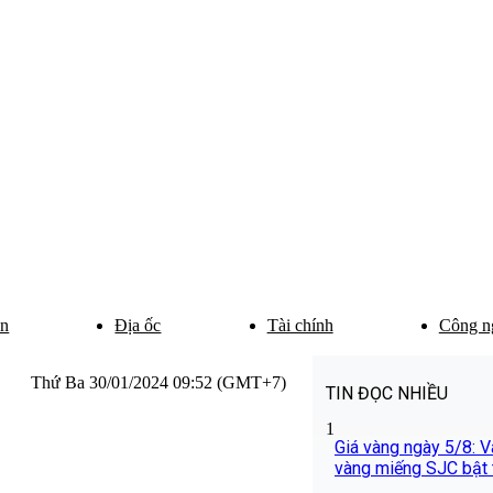
ân
Địa ốc
Tài chính
Công n
Thứ Ba 30/01/2024 09:52 (GMT+7)
TIN ĐỌC NHIỀU
1
Giá vàng ngày 5/8: Và
vàng miếng SJC bật