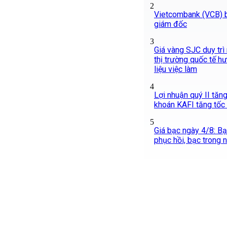
2
Vietcombank (VCB) 
giám đốc
3
Giá vàng SJC duy trì
thị trường quốc tế h
liệu việc làm
4
Lợi nhuận quý II tăn
khoán KAFI tăng tốc
5
Giá bạc ngày 4/8: Bạc
phục hồi, bạc trong 