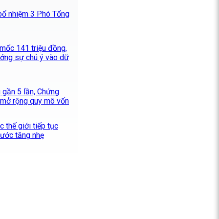
bổ nhiệm 3 Phó Tổng
 mốc 141 triệu đồng,
ướng sự chú ý vào dữ
g gần 5 lần, Chứng
 mở rộng quy mô vốn
 thế giới tiếp tục
nước tăng nhẹ