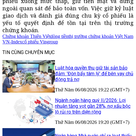
phiếu xuống mức thấp, giữ tiền mặt và đứng
ngoài quan sát để bảo toàn vốn. Việc giữ kỷ luật
giao dịch và đánh giá đúng chu kỳ cổ phiếu là
yếu tố quyết định để tồn tại trên thị trường
chứng khoán.
Chứng khoán Thiên Việt
dòng tiền
thị trường chứng khoán Việt Nam
VN-Index
cổ phiếu Vingroup
TIN CÙNG CHUYÊN MỤC
Luật hóa quyền thu giữ tài sản bảo
đảm: 'Đòn bẩy tâm lý' để bên vay chủ
động trả nợ
Thứ Năm 06/08/2026 19:22 (GMT+7)
Ngành ngân hàng quý II/2026: Lợi
nhuận tăng vọt gần 28%, nợ xấu bộc
lộ rủi ro trên diện rộng
Thứ Năm 06/08/2026 19:20 (GMT+7)
Ngân hàng Nhà nước chỉ ra loạt thiếu