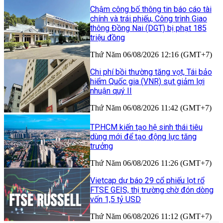
Chậm công bố thông tin báo cáo tài
chính và trái phiếu, Công trình Giao
thông Đồng Nai (DGT) bị phạt 185
triệu đồng
Thứ Năm 06/08/2026 12:16 (GMT+7)
Chi phí bồi thường tăng vọt, Tái bảo
hiểm Quốc gia (VNR) sụt giảm lợi
nhuận quý II
Thứ Năm 06/08/2026 11:42 (GMT+7)
TP.HCM kiến tạo hệ sinh thái tiêu
dùng mới để tạo động lực tăng
trưởng
Thứ Năm 06/08/2026 11:26 (GMT+7)
Vietcap dự báo 29 cổ phiếu lọt rổ
FTSE GEIS, thị trường chờ đón dòng
vốn 1,5 tỷ USD
Thứ Năm 06/08/2026 11:12 (GMT+7)