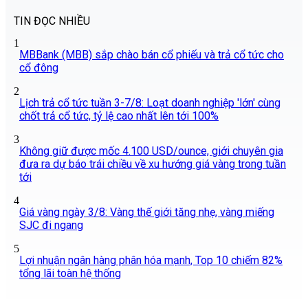
TIN ĐỌC NHIỀU
1
MBBank (MBB) sắp chào bán cổ phiếu và trả cổ tức cho
cổ đông
2
Lịch trả cổ tức tuần 3-7/8: Loạt doanh nghiệp 'lớn' cùng
chốt trả cổ tức, tỷ lệ cao nhất lên tới 100%
3
Không giữ được mốc 4.100 USD/ounce, giới chuyên gia
đưa ra dự báo trái chiều về xu hướng giá vàng trong tuần
tới
4
Giá vàng ngày 3/8: Vàng thế giới tăng nhẹ, vàng miếng
SJC đi ngang
5
Lợi nhuận ngân hàng phân hóa mạnh, Top 10 chiếm 82%
tổng lãi toàn hệ thống