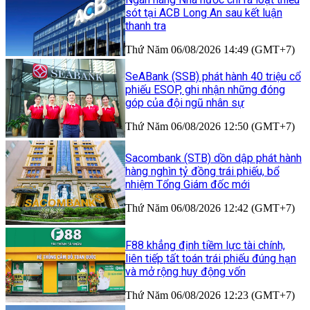
sót tại ACB Long An sau kết luận
thanh tra
Thứ Năm 06/08/2026 14:49 (GMT+7)
SeABank (SSB) phát hành 40 triệu cổ
phiếu ESOP, ghi nhận những đóng
góp của đội ngũ nhân sự
Thứ Năm 06/08/2026 12:50 (GMT+7)
Sacombank (STB) dồn dập phát hành
hàng nghìn tỷ đồng trái phiếu, bổ
nhiệm Tổng Giám đốc mới
Thứ Năm 06/08/2026 12:42 (GMT+7)
F88 khẳng định tiềm lực tài chính,
liên tiếp tất toán trái phiếu đúng hạn
và mở rộng huy động vốn
Thứ Năm 06/08/2026 12:23 (GMT+7)