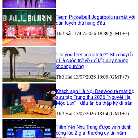
Team Pickelball Jogarbola ra mắt với
dàn tuyển thủ hàng đầu
Thứ Sáu 17/07/2026 18:39 (GMT+7)
"Do you feel complete?": Khi chuyến
đi là cuộc trở về để lấp đầy những
khoảng trống
Thứ Hai 13/07/2026 18:05 (GMT+7)
Khách sạn Hà Nội Daewoo ra mắt bộ
sưu tập Trung thu 2026 “Nguyệt Hạ
Mộc Lan” - dấu ấn ba thập kỷ di sản
Thứ Hai 13/07/2026 18:04 (GMT+7)
Tiệm Yến Nha Trang được vinh danh
cùng lúc 2 giải thưởng uy tín năm