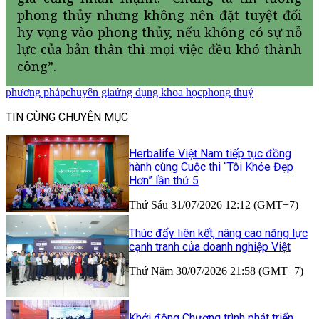
phong thủy nhưng không nên đặt tuyệt đối
hy vọng vào phong thủy, nếu không có sự nỗ
lực của bản thân thì mọi việc đều khó thành
công”.
phương pháp
chuyên gia
ứng dụng khoa học
phong thuỷ
TIN CÙNG CHUYÊN MỤC
Herbalife Việt Nam tiếp tục đồng
hành cùng Cuộc thi “Tôi Khỏe Đẹp
Hơn” lần thứ 5
Thứ Sáu 31/07/2026 12:12 (GMT+7)
Thúc đẩy liên kết, nâng cao năng lực
cạnh tranh của doanh nghiệp Việt
Thứ Năm 30/07/2026 21:58 (GMT+7)
Khởi động Chương trình phát triển