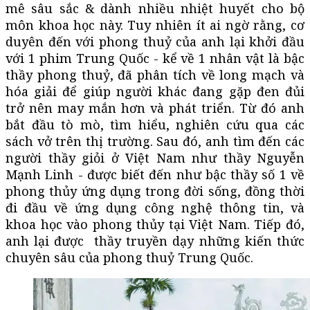
mê sâu sắc & dành nhiều nhiệt huyết cho bộ
môn khoa học này. Tuy nhiên ít ai ngờ rằng, cơ
duyên đến với phong thuỷ của anh lại khởi đầu
với 1 phim Trung Quốc - kể về 1 nhân vật là bậc
thầy phong thuỷ, đã phân tích về long mạch và
hóa giải để giúp người khác đang gặp đen đủi
trở nên may mắn hơn và phát triển. Từ đó anh
bắt đầu tò mò, tìm hiểu, nghiên cứu qua các
sách vở trên thị trường. Sau đó, anh tìm đến các
người thầy giỏi ở Việt Nam như thầy Nguyễn
Mạnh Linh - được biết đến như bậc thầy số 1 về
phong thủy ứng dụng trong đời sống, đồng thời
đi đầu về ứng dụng công nghệ thông tin, và
khoa học vào phong thủy tại Việt Nam. Tiếp đó,
anh lại được thầy truyền dạy những kiến thức
chuyên sâu của phong thuỷ Trung Quốc.