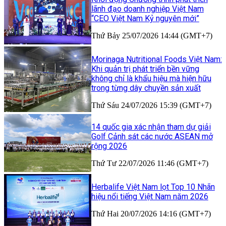
lãnh đạo doanh nghiệp Việt Nam
“CEO Việt Nam Kỷ nguyên mới”
Thứ Bảy 25/07/2026 14:44 (GMT+7)
Morinaga Nutritional Foods Việt Nam:
Khi quản trị phát triển bền vững
không chỉ là khẩu hiệu mà hiện hữu
trong từng dây chuyền sản xuất
Thứ Sáu 24/07/2026 15:39 (GMT+7)
14 quốc gia xác nhận tham dự giải
Golf Cảnh sát các nước ASEAN mở
rộng 2026
Thứ Tư 22/07/2026 11:46 (GMT+7)
Herbalife Việt Nam lọt Top 10 Nhãn
hiệu nổi tiếng Việt Nam năm 2026
Thứ Hai 20/07/2026 14:16 (GMT+7)