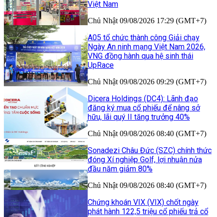
Việt Nam
Chủ Nhật 09/08/2026 17:29 (GMT+7)
A05 tổ chức thành công Giải chạy
Ngày An ninh mạng Việt Nam 2026,
VNG đồng hành qua hệ sinh thái
UpRace
Chủ Nhật 09/08/2026 09:29 (GMT+7)
Dicera Holdings (DC4): Lãnh đạo
đăng ký mua cổ phiếu để nâng sở
hữu, lãi quý II tăng trưởng 40%
Chủ Nhật 09/08/2026 08:40 (GMT+7)
Sonadezi Châu Đức (SZC) chính thức
đóng Xí nghiệp Golf, lợi nhuận nửa
đầu năm giảm 80%
Chủ Nhật 09/08/2026 08:40 (GMT+7)
Chứng khoán VIX (VIX) chốt ngày
phát hành 122,5 triệu cổ phiếu trả cổ