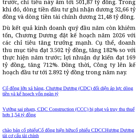
trước, chỉ tiêu này âm tới 501,87 tỷ đồng. Trong
khi đó, dòng tiền đầu tư ghi nhận dương 32,66 tỷ
đồng và dòng tiền tài chính dương 21,48 tỷ đồng.
Dù kết quả kinh doanh quý đầu năm còn khiêm
tốn, Chương Dương đặt kế hoạch năm 2026 với
các chỉ tiêu tăng trưởng mạnh. Cụ thể, doanh
thu mục tiêu đạt 3.502 tỷ đồng, tăng 182% so với
thực hiện năm trước; lợi nhuận dự kiến đạt 169
tỷ đồng, tăng 712%. Đồng thời, Công ty lên kế
hoạch đầu tư tới 2.892 tỷ đồng trong năm nay.
Cổ đông lớn xả hàng, Chương Dương (CDC) đối diện áp lực dòng
tiền và kế hoạch vốn ngàn tỷ
Vướng sai phạm, CDC Construction (CCC) bị phạt và truy thu thuế
hơn 1,54 tỷ đồng
chào bán cổ phiếu
Cổ đông hiện hữu
cổ phiếu CDC
CHương Dương
tái cơ cấu tài chính