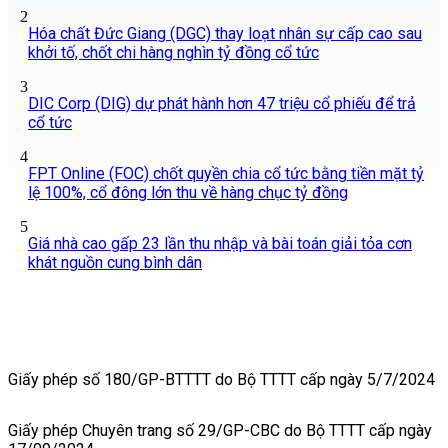
2
Hóa chất Đức Giang (DGC) thay loạt nhân sự cấp cao sau
khởi tố, chốt chi hàng nghìn tỷ đồng cổ tức
3
DIC Corp (DIG) dự phát hành hơn 47 triệu cổ phiếu để trả
cổ tức
4
FPT Online (FOC) chốt quyền chia cổ tức bằng tiền mặt tỷ
lệ 100%, cổ đông lớn thu về hàng chục tỷ đồng
5
Giá nhà cao gấp 23 lần thu nhập và bài toán giải tỏa cơn
khát nguồn cung bình dân
Giấy phép số 180/GP-BTTTT do Bộ TTTT cấp ngày 5/7/2024
Giấy phép Chuyên trang số 29/GP-CBC do Bộ TTTT cấp ngày