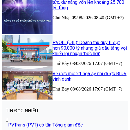
tức, dự nâng vốn lên khoảng 25.700
tỷ đồng
Chủ Nhật 09/08/2026 08:40 (GMT+7)
PVOIL (OIL): Doanh thu quý II đạt
hơn 90.000 tỷ nhưng giá dầu tăng vọt
khiến lợi nhuận 'bốc hơi'
Thứ Bảy 08/08/2026 17:07 (GMT+7)
Vẽ ước mơ, 21 họa sỹ nhí được BIDV
vinh danh
Thứ Bảy 08/08/2026 17:07 (GMT+7)
TIN ĐỌC NHIỀU
1
PVTrans (PVT) có tân Tổng giám đốc