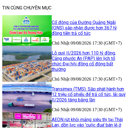
TIN CÙNG CHUYÊN MỤC
Cổ đông của Đường Quảng Ngãi
(QNS) sắp nhận được hơn 367 tỷ
đồng tiền trả cổ tức
Chủ Nhật 09/08/2026 17:30 (GMT+7)
Lỗ quý II/2026 hơn 110 tỷ đồng,
Cảng phước An (PAP) lên lịch tổ
chức Đại hội đồng cổ đông bất
thường
Chủ Nhật 09/08/2026 17:30 (GMT+7)
Transimex (TMS): Sắp phát hành hơn
12 triệu cổ phiếu để trả cổ tức, lãi quý
II/2026 tăng bằng lần
Chủ Nhật 09/08/2026 17:30 (GMT+7)
AEON rút khỏi mảng siêu thị tại Thái
Lan, dồn lực vào 'cuộc đua' bán lẻ ở