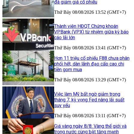
đà giảm giá cổ phiếu
Thứ Bảy 08/08/2026 13:52 (GMT+7)
Thành viên HĐQT Chứng khoán
VPBank (VPX) từ nhiệm giữa kỳ báo
cáo lãi lớn
Thứ Bảy 08/08/2026 13:41 (GMT+7)
Hơn 11 triệu cổ phiếu F88 chưa phân
phối hết, dàn lãnh đạo cấp cao chi
tiền gom mua
Thứ Bảy 08/08/2026 13:29 (GMT+7)
Việc làm Mỹ bất ngờ giảm trong
tháng 7, kỳ vọng Fed nâng lãi suất
suy yếu
Thứ Bảy 08/08/2026 13:11 (GMT+7)
Giá vàng ngày 8/8: Vàng thế giới và
trong nước cùng bật tăng mạnh