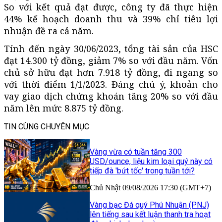
So với kết quả đạt được, công ty đã thực hiện
44% kế hoạch doanh thu và 39% chỉ tiêu lợi
nhuận đề ra cả năm.
Tính đến ngày 30/06/2023, tổng tài sản của HSC
đạt 14.300 tỷ đồng, giảm 7% so với đầu năm. Vốn
chủ sở hữu đạt hơn 7.918 tỷ đồng, đi ngang so
với thời điểm 1/1/2023. Đáng chú ý, khoản cho
vay giao dịch chứng khoán tăng 20% so với đầu
năm lên mức 8.875 tỷ đồng.
TIN CÙNG CHUYÊN MỤC
Vàng vừa có tuần tăng 300
USD/ounce, liệu kim loại quý này có
tiếp đà 'bứt tốc' trong tuần tới?
Chủ Nhật 09/08/2026 17:30 (GMT+7)
Vàng bạc Đá quý Phú Nhuận (PNJ)
lên tiếng sau kết luận thanh tra hoạt