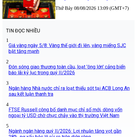
Thứ Bảy 08/08/2026 13:09 (GMT+7)
TIN ĐỌC NHIỀU
1
Giá vàng ngày 5/8: Vàng thế giới đi lên, vàng miếng SJC
bật tăng mạnh
2
Đón sóng giao thương toàn cầu, loạt 'ông lớn' cảng biển
báo lãi kỷ lục trong quý II/2026
3
Ngân hàng Nhà nước chỉ ra loạt thiếu sót tại ACB Long An
sau kết luận thanh tra
4
FTSE Russell công bố danh mục chỉ số mới, dòng vốn
ngoại tỷ USD chờ chực chảy vào thị trường Việt Nam
5
Ngành ngân hàng quý II/2026: Lợi nhuận tăng vọt gần
28%, nợ xấu bộc lộ rủi ro trên diện rộng