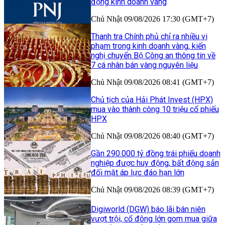
động kinh doanh vàng
Chủ Nhật 09/08/2026 17:30 (GMT+7)
Thanh tra Chính phủ chỉ ra nhiều vi
phạm trong kinh doanh vàng, kiến
nghị chuyển Bộ Công an thông tin về
7 cá nhân bán vàng nguyên liệu
Chủ Nhật 09/08/2026 08:41 (GMT+7)
Chủ tịch của Hải Phát Invest (HPX)
mua vào thành công 10 triệu cổ phiếu
HPX
Chủ Nhật 09/08/2026 08:40 (GMT+7)
Gần 290.000 tỷ đồng trái phiếu doanh
nghiệp được huy động, bất động sản
đối mặt áp lực đáo hạn lớn
Chủ Nhật 09/08/2026 08:39 (GMT+7)
Digiworld (DGW) báo lãi bán niên
vượt trội, cổ đông lớn gom mua giữa