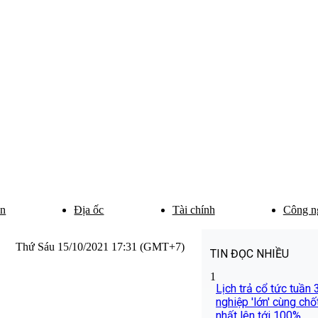
ân
Địa ốc
Tài chính
Công n
Thứ Sáu 15/10/2021 17:31 (GMT+7)
TIN ĐỌC NHIỀU
1
Lịch trả cổ tức tuần
nghiệp 'lớn' cùng chốt
nhất lên tới 100%