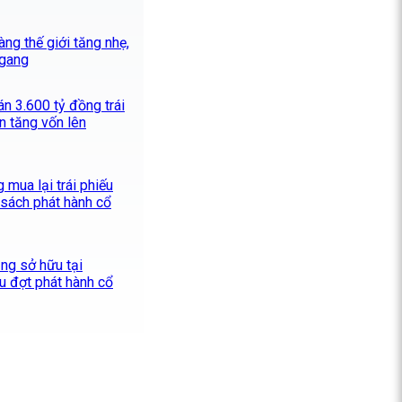
ng thế giới tăng nhẹ,
ngang
n 3.600 tỷ đồng trái
n tăng vốn lên
 mua lại trái phiếu
 sách phát hành cổ
ăng sở hữu tại
u đợt phát hành cổ