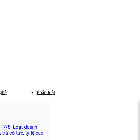
ghệ
Pháp luật
 3-7/8: Loạt doanh
 trả cổ tức, tỷ lệ cao