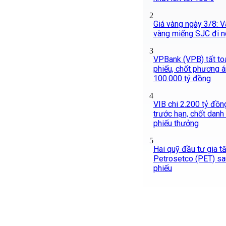
2
Giá vàng ngày 3/8: Và
vàng miếng SJC đi 
3
VPBank (VPB) tất toá
phiếu, chốt phương á
100.000 tỷ đồng
4
VIB chi 2.200 tỷ đồng
trước hạn, chốt danh
phiếu thưởng
5
Hai quỹ đầu tư gia t
Petrosetco (PET) sa
phiếu