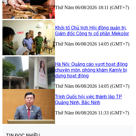
Thứ Năm 06/08/2026 18:11 (GMT+7)
Khởi tố Chủ tịch Hội đồng quản trị,
Giám đốc Công ty cổ phần Mekolor
Thứ Năm 06/08/2026 14:05 (GMT+7)
Hà Nội: Quảng cáo vượt hoạt động
chuyên môn, phòng khám Kamly bị
dừng hoạt động
Thứ Năm 06/08/2026 14:05 (GMT+7)
Trình Quốc hội việc thành lập TP
Quảng Ninh, Bắc Ninh
Thứ Năm 06/08/2026 11:33 (GMT+7)
TIN ĐỌC NHIỀU