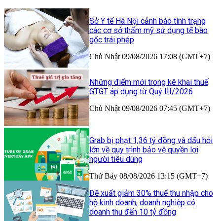
Sở Y tế Hà Nội cảnh báo tình trạng
các cơ sở thẩm mỹ sử dụng tế bào
gốc trái phép
Chủ Nhật 09/08/2026 17:08 (GMT+7)
Những điểm mới trong kê khai thuế
GTGT áp dụng từ Quý III/2026
Chủ Nhật 09/08/2026 07:45 (GMT+7)
Grab bị phạt 1,36 tỷ đồng và dấu hỏi
lớn về quy trình bảo vệ quyền lợi
người tiêu dùng
Thứ Bảy 08/08/2026 13:15 (GMT+7)
Đề xuất giảm 30% thuế thu nhập cho
hộ kinh doanh, doanh nghiệp có
doanh thu đến 10 tỷ đồng