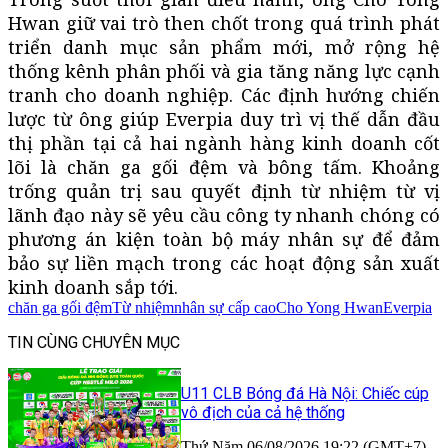
Hwan giữ vai trò then chốt trong quá trình phát
triển danh mục sản phẩm mới, mở rộng hệ
thống kênh phân phối và gia tăng năng lực cạnh
tranh cho doanh nghiệp. Các định hướng chiến
lược từ ông giúp Everpia duy trì vị thế dẫn đầu
thị phần tại cả hai ngành hàng kinh doanh cốt
lõi là chăn ga gối đệm và bông tấm. Khoảng
trống quản trị sau quyết định từ nhiệm từ vị
lãnh đạo này sẽ yêu cầu công ty nhanh chóng có
phương án kiện toàn bộ máy nhân sự để đảm
bảo sự liền mạch trong các hoạt động sản xuất
kinh doanh sắp tới.
chăn ga gối đệm
Từ nhiệm
nhân sự cấp cao
Cho Yong Hwan
Everpia
TIN CÙNG CHUYÊN MỤC
U11 CLB Bóng đá Hà Nội: Chiếc cúp
vô địch của cả hệ thống
Thứ Năm 06/08/2026 19:22 (GMT+7)