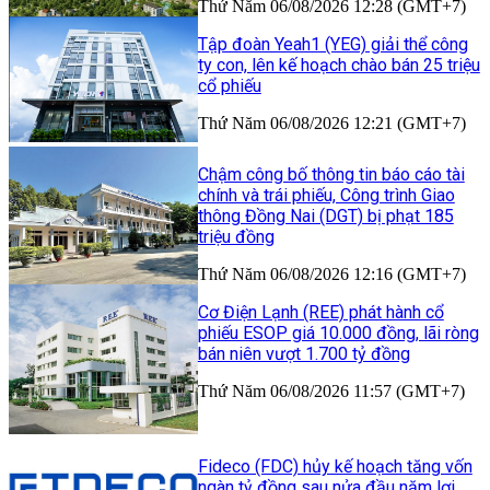
Thứ Năm 06/08/2026 12:28 (GMT+7)
Tập đoàn Yeah1 (YEG) giải thể công
ty con, lên kế hoạch chào bán 25 triệu
cổ phiếu
Thứ Năm 06/08/2026 12:21 (GMT+7)
Chậm công bố thông tin báo cáo tài
chính và trái phiếu, Công trình Giao
thông Đồng Nai (DGT) bị phạt 185
triệu đồng
Thứ Năm 06/08/2026 12:16 (GMT+7)
Cơ Điện Lạnh (REE) phát hành cổ
phiếu ESOP giá 10.000 đồng, lãi ròng
bán niên vượt 1.700 tỷ đồng
Thứ Năm 06/08/2026 11:57 (GMT+7)
Fideco (FDC) hủy kế hoạch tăng vốn
ngàn tỷ đồng sau nửa đầu năm lợi