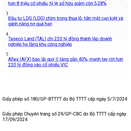
hơn 8 triệu cổ phiếu, tỷ lệ sở hữu giảm còn 5,28%
3
Đầu tư LDG (LDG) chìm trong thua lỗ, tiền mặt cạn kiệt và
gánh nặng nợ quá hạn
4
Taseco Land (TAL) chi 220 tỷ đồng thành lập doanh
nghiệp hạ tầng khu công nghiệp
5
Afiex (AFX) báo lãi quý II tăng gần 40%, mạnh tay rót hơn
220 tỷ đồng vào cổ phiếu VIC
Giấy phép số 180/GP-BTTTT do Bộ TTTT cấp ngày 5/7/2024
Giấy phép Chuyên trang số 29/GP-CBC do Bộ TTTT cấp ngày
17/09/2024