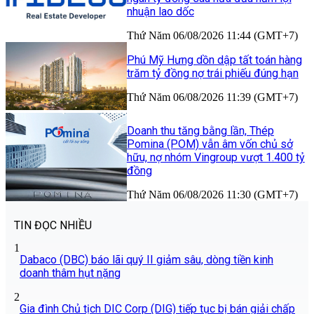
nhuận lao dốc
Thứ Năm 06/08/2026 11:44 (GMT+7)
Phú Mỹ Hưng dồn dập tất toán hàng
trăm tỷ đồng nợ trái phiếu đúng hạn
Thứ Năm 06/08/2026 11:39 (GMT+7)
Doanh thu tăng bằng lần, Thép
Pomina (POM) vẫn âm vốn chủ sở
hữu, nợ nhóm Vingroup vượt 1.400 tỷ
đồng
Thứ Năm 06/08/2026 11:30 (GMT+7)
TIN ĐỌC NHIỀU
1
Dabaco (DBC) báo lãi quý II giảm sâu, dòng tiền kinh
doanh thâm hụt nặng
2
Gia đình Chủ tịch DIC Corp (DIG) tiếp tục bị bán giải chấp