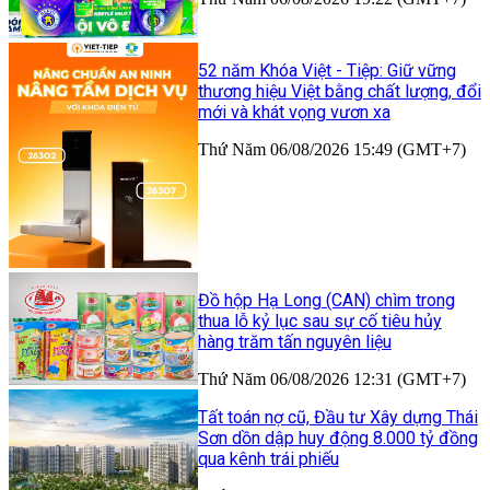
52 năm Khóa Việt - Tiệp: Giữ vững
thương hiệu Việt bằng chất lượng, đổi
mới và khát vọng vươn xa
Thứ Năm 06/08/2026 15:49 (GMT+7)
Đồ hộp Hạ Long (CAN) chìm trong
thua lỗ kỷ lục sau sự cố tiêu hủy
hàng trăm tấn nguyên liệu
Thứ Năm 06/08/2026 12:31 (GMT+7)
Tất toán nợ cũ, Đầu tư Xây dựng Thái
Sơn dồn dập huy động 8.000 tỷ đồng
qua kênh trái phiếu