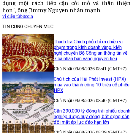
dụng một cách tiếp cận cởi mở và thân thiện
hơn", ông Jimmy Nguyen nhấn mạnh.
ví điện tử
bitcoin
TIN CÙNG CHUYÊN MỤC
Thanh tra Chính phủ chỉ ra nhiều vi
phạm trong kinh doanh vàng, kiến
nghị chuyển Bộ Công an thông tin về
7 cá nhân bán vàng nguyên liệu
Chủ Nhật 09/08/2026 08:41 (GMT+7)
Chủ tịch của Hải Phát Invest (HPX)
mua vào thành công 10 triệu cổ phiếu
HPX
Chủ Nhật 09/08/2026 08:40 (GMT+7)
Gần 290.000 tỷ đồng trái phiếu doanh
nghiệp được huy động, bất động sản
đối mặt áp lực đáo hạn lớn
Chủ Nhật 09/08/2026 08:39 (GMT+7)