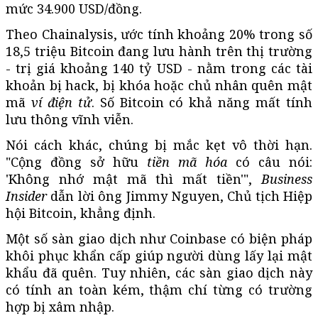
mức
34.900 USD
/đồng.
Theo Chainalysis, ước tính khoảng 20% trong số
18,5 triệu Bitcoin đang lưu hành trên thị trường
- trị giá khoảng
140 tỷ USD
- nằm trong các tài
khoản bị hack, bị khóa hoặc chủ nhân quên mật
mã
ví điện tử
. Số Bitcoin có khả năng mất tính
lưu thông vĩnh viễn.
Nói cách khác, chúng bị mắc kẹt vô thời hạn.
"Cộng đồng sở hữu
tiền mã hóa
có câu nói:
'Không nhớ mật mã thì mất tiền'",
Business
Insider
dẫn lời ông Jimmy Nguyen, Chủ tịch Hiệp
hội Bitcoin, khẳng định.
Một số sàn giao dịch như Coinbase có biện pháp
khôi phục khẩn cấp giúp người dùng lấy lại mật
khẩu đã quên. Tuy nhiên, các sàn giao dịch này
có tính an toàn kém, thậm chí từng có trường
hợp bị xâm nhập.