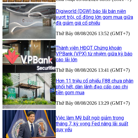
Digiworld (DGW) báo lãi bán niên
vượt trội, cổ đông lớn gom mua giữa
đà giảm giá cổ phiếu
Thứ Bảy 08/08/2026 13:52 (GMT+7)
Thành viên HĐQT Chứng khoán
VPBank (VPX) từ nhiệm giữa kỳ báo
cáo lãi lớn
Thứ Bảy 08/08/2026 13:41 (GMT+7)
Hơn 11 triệu cổ phiếu F88 chưa phân
phối hết, dàn lãnh đạo cấp cao chi
tiền gom mua
Thứ Bảy 08/08/2026 13:29 (GMT+7)
Việc làm Mỹ bất ngờ giảm trong
tháng 7, kỳ vọng Fed nâng lãi suất
suy yếu