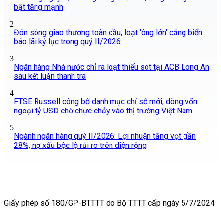
bật tăng mạnh
2
Đón sóng giao thương toàn cầu, loạt 'ông lớn' cảng biển
báo lãi kỷ lục trong quý II/2026
3
Ngân hàng Nhà nước chỉ ra loạt thiếu sót tại ACB Long An
sau kết luận thanh tra
4
FTSE Russell công bố danh mục chỉ số mới, dòng vốn
ngoại tỷ USD chờ chực chảy vào thị trường Việt Nam
5
Ngành ngân hàng quý II/2026: Lợi nhuận tăng vọt gần
28%, nợ xấu bộc lộ rủi ro trên diện rộng
Giấy phép số 180/GP-BTTTT do Bộ TTTT cấp ngày 5/7/2024