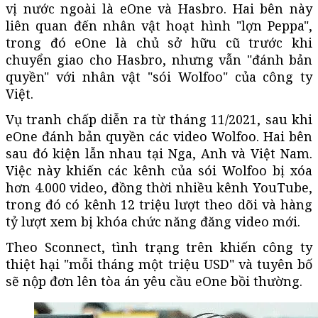
vị nước ngoài là eOne và Hasbro. Hai bên này
liên quan đến nhân vật hoạt hình "lợn Peppa",
trong đó eOne là chủ sở hữu cũ trước khi
chuyển giao cho Hasbro, nhưng vẫn "đánh bản
quyền" với nhân vật "sói Wolfoo" của công ty
Việt.
Vụ tranh chấp diễn ra từ tháng 11/2021, sau khi
eOne đánh bản quyền các video Wolfoo. Hai bên
sau đó kiện lẫn nhau tại Nga, Anh và Việt Nam.
Việc này khiến các kênh của sói Wolfoo bị xóa
hơn 4.000 video, đồng thời nhiều kênh YouTube,
trong đó có kênh 12 triệu lượt theo dõi và hàng
tỷ lượt xem bị khóa chức năng đăng video mới.
Theo Sconnect, tình trạng trên khiến công ty
thiệt hại "mỗi tháng một triệu USD" và tuyên bố
sẽ nộp đơn lên tòa án yêu cầu eOne bồi thường.