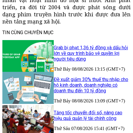
triển, ra đời từ 2004 và được phát sóng dưới
dạng phim truyền hình trước khi được đưa lên
nền tảng mạng xã hội.
TIN CÙNG CHUYÊN MỤC
Grab bị phạt 1,36 tỷ đồng và dấu hỏi
lớn về quy trình bảo vệ quyền lợi
người tiêu dùng
Thứ Bảy 08/08/2026 13:15 (GMT+7)
Đề xuất giảm 30% thuế thu nhập cho
hộ kinh doanh, doanh nghiệp có
doanh thu đến 10 tỷ đồng
Thứ Bảy 08/08/2026 13:09 (GMT+7)
Tăng tốc chuyển đổi số, nâng cao
hiệu quả quản lý tài chính công
Thứ Sáu 07/08/2026 15:41 (GMT+7)