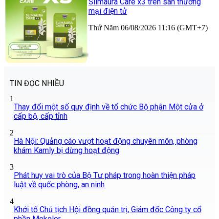
Slimaura Care x3 trên sàn thương
mại điện tử
Thứ Năm 06/08/2026 11:16 (GMT+7)
TIN ĐỌC NHIỀU
1
Thay đổi một số quy định về tổ chức Bộ phận Một cửa ở
cấp bộ, cấp tỉnh
2
Hà Nội: Quảng cáo vượt hoạt động chuyên môn, phòng
khám Kamly bị dừng hoạt động
3
Phát huy vai trò của Bộ Tư pháp trong hoàn thiện pháp
luật về quốc phòng, an ninh
4
Khởi tố Chủ tịch Hội đồng quản trị, Giám đốc Công ty cổ
phần Mekolor