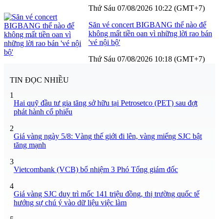
Thứ Sáu 07/08/2026 10:22 (GMT+7)
Săn vé concert BIGBANG thế nào để
không mất tiền oan vì những lời rao bán
'vé nội bộ'
Thứ Sáu 07/08/2026 10:18 (GMT+7)
TIN ĐỌC NHIỀU
1
Hai quỹ đầu tư gia tăng sở hữu tại Petrosetco (PET) sau đợt
phát hành cổ phiếu
2
Giá vàng ngày 5/8: Vàng thế giới đi lên, vàng miếng SJC bật
tăng mạnh
3
Vietcombank (VCB) bổ nhiệm 3 Phó Tổng giám đốc
4
Giá vàng SJC duy trì mốc 141 triệu đồng, thị trường quốc tế
hướng sự chú ý vào dữ liệu việc làm