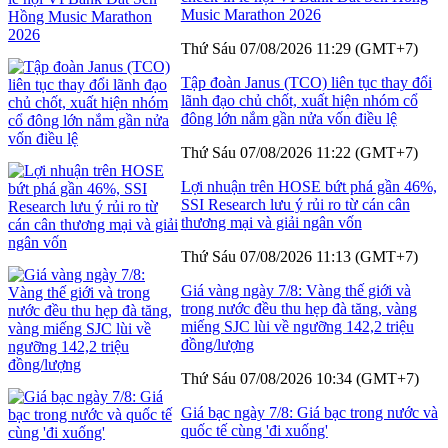
Music Marathon 2026
Thứ Sáu 07/08/2026 11:29 (GMT+7)
Tập đoàn Janus (TCO) liên tục thay đổi
lãnh đạo chủ chốt, xuất hiện nhóm cổ
đông lớn nắm gần nửa vốn điều lệ
Thứ Sáu 07/08/2026 11:22 (GMT+7)
Lợi nhuận trên HOSE bứt phá gần 46%,
SSI Research lưu ý rủi ro từ cán cân
thương mại và giải ngân vốn
Thứ Sáu 07/08/2026 11:13 (GMT+7)
Giá vàng ngày 7/8: Vàng thế giới và
trong nước đều thu hẹp đà tăng, vàng
miếng SJC lùi về ngưỡng 142,2 triệu
đồng/lượng
Thứ Sáu 07/08/2026 10:34 (GMT+7)
Giá bạc ngày 7/8: Giá bạc trong nước và
quốc tế cùng 'đi xuống'