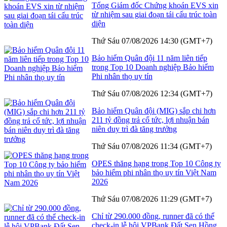
Tổng Giám đốc Chứng khoán EVS xin
từ nhiệm sau giai đoạn tái cấu trúc toàn
diện
Thứ Sáu 07/08/2026 14:30 (GMT+7)
Bảo hiểm Quân đội 11 năm liên tiếp
trong Top 10 Doanh nghiệp Bảo hiểm
Phi nhân thọ uy tín
Thứ Sáu 07/08/2026 12:34 (GMT+7)
Bảo hiểm Quân đội (MIG) sắp chi hơn
211 tỷ đồng trả cổ tức, lợi nhuận bán
niên duy trì đà tăng trưởng
Thứ Sáu 07/08/2026 11:34 (GMT+7)
OPES thăng hạng trong Top 10 Công ty
bảo hiểm phi nhân thọ uy tín Việt Nam
2026
Thứ Sáu 07/08/2026 11:29 (GMT+7)
Chỉ từ 290.000 đồng, runner đã có thể
check-in lễ hội VPBank Đất Sen Hồng