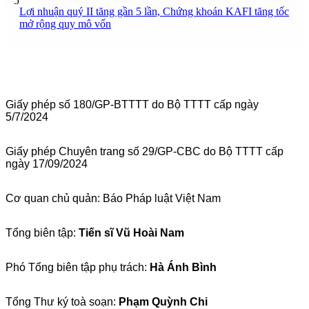
5
Lợi nhuận quý II tăng gần 5 lần, Chứng khoán KAFI tăng tốc
mở rộng quy mô vốn
Giấy phép số 180/GP-BTTTT do Bộ TTTT cấp ngày
5/7/2024
Giấy phép Chuyên trang số 29/GP-CBC do Bộ TTTT cấp
ngày 17/09/2024
Cơ quan chủ quản: Báo Pháp luật Việt Nam
Tổng biên tập:
Tiến sĩ Vũ Hoài Nam
Phó Tổng biên tập phụ trách:
Hà Ánh Bình
Tổng Thư ký toà soạn:
Phạm Quỳnh Chi