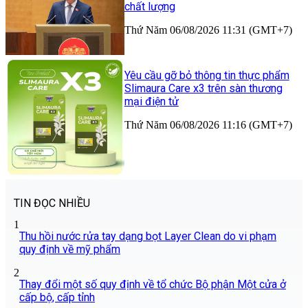
chất lượng
Thứ Năm 06/08/2026 11:31 (GMT+7)
Yêu cầu gỡ bỏ thông tin thực phẩm
Slimaura Care x3 trên sàn thương
mại điện tử
Thứ Năm 06/08/2026 11:16 (GMT+7)
TIN ĐỌC NHIỀU
1
Thu hồi nước rửa tay dạng bọt Layer Clean do vi phạm
quy định về mỹ phẩm
2
Thay đổi một số quy định về tổ chức Bộ phận Một cửa ở
cấp bộ, cấp tỉnh