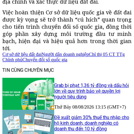
địa chính và xác thực dữ liệu đất đai.
Việc hoàn thiện Cơ sở dữ liệu quốc gia về đất đai
được kỳ vọng sẽ trở thành “cú hích” quan trọng
cho tiến trình chuyển đổi số quốc gia, đồng thời
góp phần xây dựng môi trường đầu tư minh
bạch, hiện đại và hiệu quả hơn trong thời gian
tới.
Cơ sở dữ liệu đất đai
Người dân doanh nghiệp
Chỉ thị 05 CT TTg
Chính phủ
Chuyển đổi số quốc gia
TIN CÙNG CHUYÊN MỤC
Grab bị phạt 1,36 tỷ đồng và dấu hỏi
lớn về quy trình bảo vệ quyền lợi
người tiêu dùng
Thứ Bảy 08/08/2026 13:15 (GMT+7)
Đề xuất giảm 30% thuế thu nhập cho
hộ kinh doanh, doanh nghiệp có
doanh thu đến 10 tỷ đồng