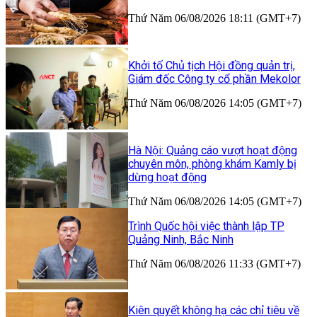
Thứ Năm 06/08/2026 18:11 (GMT+7)
Khởi tố Chủ tịch Hội đồng quản trị,
Giám đốc Công ty cổ phần Mekolor
Thứ Năm 06/08/2026 14:05 (GMT+7)
Hà Nội: Quảng cáo vượt hoạt động
chuyên môn, phòng khám Kamly bị
dừng hoạt động
Thứ Năm 06/08/2026 14:05 (GMT+7)
Trình Quốc hội việc thành lập TP
Quảng Ninh, Bắc Ninh
Thứ Năm 06/08/2026 11:33 (GMT+7)
Kiên quyết không hạ các chỉ tiêu về