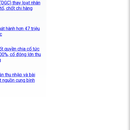
(DGC) thay loạt nhân
tố, chốt chi hàng
át hành hơn 47 triệu
ức
t quyền chia cổ tức
100%, cổ đông lớn thu
g
ần thu nhập và bài
át nguồn cung bình