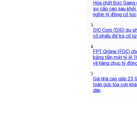
Hóa chất Đức Giang 
sự cấp cao sau khởi 
nghìn tỷ đồng cổ tức
3
DIC Corp (DIG) dự ph
cổ phiếu để trả cổ t
4
FPT Online (FOC) chố
bằng tiền mặt tỷ lệ 
về hàng chục tỷ đồn
5
Giá nhà cao gấp 23 l
toán giải tỏa cơn kh
dân