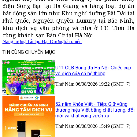
điện Sông Bạc tại Hà Giang và hàng loạt dự án
bất động sản lớn như Khu nghỉ dưỡng Bãi Dài tại
Phú Quốc, Nguyễn Quyền Luxury tại Bắc Ninh,
khu dịch vụ văn phòng và nhà ở 131 Thái Hà
cùng khách sạn Bàn Cờ tại Hà Nội.
Năng lượng Tái tạo Đại Dương
trái phiếu
TIN CÙNG CHUYÊN MỤC
U11 CLB Bóng đá Hà Nội: Chiếc cúp
vô địch của cả hệ thống
Thứ Năm 06/08/2026 19:22 (GMT+7)
52 năm Khóa Việt - Tiệp: Giữ vững
thương hiệu Việt bằng chất lượng, đổi
mới và khát vọng vươn xa
Thứ Năm 06/08/2026 15:49 (GMT+7)