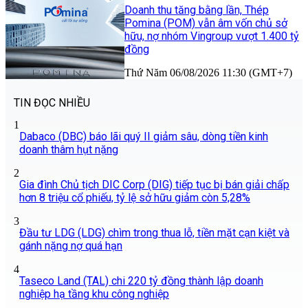
Doanh thu tăng bằng lần, Thép
Pomina (POM) vẫn âm vốn chủ sở
hữu, nợ nhóm Vingroup vượt 1.400 tỷ
đồng
Thứ Năm 06/08/2026 11:30 (GMT+7)
TIN ĐỌC NHIỀU
1
Dabaco (DBC) báo lãi quý II giảm sâu, dòng tiền kinh
doanh thâm hụt nặng
2
Gia đình Chủ tịch DIC Corp (DIG) tiếp tục bị bán giải chấp
hơn 8 triệu cổ phiếu, tỷ lệ sở hữu giảm còn 5,28%
3
Đầu tư LDG (LDG) chìm trong thua lỗ, tiền mặt cạn kiệt và
gánh nặng nợ quá hạn
4
Taseco Land (TAL) chi 220 tỷ đồng thành lập doanh
nghiệp hạ tầng khu công nghiệp