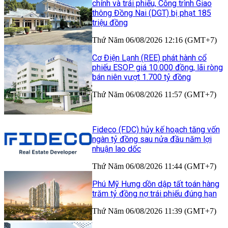
chính và trái phiếu, Công trình Giao
thông Đồng Nai (DGT) bị phạt 185
triệu đồng
Thứ Năm 06/08/2026 12:16 (GMT+7)
Cơ Điện Lạnh (REE) phát hành cổ
phiếu ESOP giá 10.000 đồng, lãi ròng
bán niên vượt 1.700 tỷ đồng
Thứ Năm 06/08/2026 11:57 (GMT+7)
Fideco (FDC) hủy kế hoạch tăng vốn
ngàn tỷ đồng sau nửa đầu năm lợi
nhuận lao dốc
Thứ Năm 06/08/2026 11:44 (GMT+7)
Phú Mỹ Hưng dồn dập tất toán hàng
trăm tỷ đồng nợ trái phiếu đúng hạn
Thứ Năm 06/08/2026 11:39 (GMT+7)