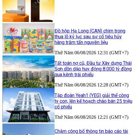
Đồ hộp Hạ Long (CAN) chìm trong
thua lỗ kỷ lục sau sự cố tiêu hủy
hàng trăm tấn nguyên liệu
Thứ Năm 06/08/2026 12:31 (GMT+7)
Tất toán nợ cũ, Đầu tư Xây dựng Thái
Sơn dồn dập huy động 8.000 tỷ đồng
qua kênh trái phiếu
Thứ Năm 06/08/2026 12:28 (GMT+7)
Tập đoàn Yeah1 (YEG) giải thể công
ty con, lên kế hoạch chào bán 25 triệu
cổ phiếu
Thứ Năm 06/08/2026 12:21 (GMT+7)
Chậm công bố thông tin báo cáo tài