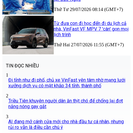
Thứ Tư 29/07/2026 08:14 (GMT+7)
Từ đưa con đi học đến đi du lịch cả
nhà, VinFast VF MPV 7 'cân' gọn mọi
lịch trình
Thứ Hai 27/07/2026 11:55 (GMT+7)
TIN ĐỌC NHIỀU
1
Đi tỉnh như đi phố, chủ xe VinFast yên tâm nhờ mạng lưới
xưởng dịch vụ có mặt khắp 34 tỉnh, thành phố
2
Triều Tiên khuyên người dân ăn thịt chó để chống lại đợt
nắng nóng gay gắt
3
AI đang mở cánh cửa mới cho nhà đầu tư cá nhân, nhưng
rủi ro vẫn là điều cần chú ý