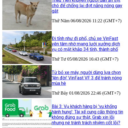
Triều Tiên khuyên người dân ăn thịt
chó để chống lại đợt nắng nóng gay
gắt
Thứ Năm 06/08/2026 11:22 (GMT+7)
Đi tỉnh như đi phố, chủ xe VinFast
yên tâm nhờ mạng lưới xưởng dịch
vụ có mặt khắp 34 tỉnh, thành phố
Thứ Tư 05/08/2026 16:43 (GMT+7)
Từ bỏ xe máy, người dùng lựa chọn
'lên đời' VinFast VF 3 để tránh nóng
mùa hè
Thứ Bảy 01/08/2026 22:46 (GMT+7)
Bài 3: Vụ khách hàng bị 'vu khống
hành hung': Tài xế cung cấp thông tin
không đúng sự thật, Grab xin lỗi
nhưng né tránh trách nhiệm cốt lõi?