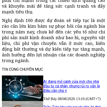
phải chi mạnh trong các chiến dịch quảng cáo
và khuyến mãi để tăng sức cạnh tranh và đẩy
mạnh tiêu thụ.
Nghị định 100 được dự đoán sẽ tiếp tục là một
rào cản lớn kìm hãm sự phục hồi của ngành bia
trong năm nay, chưa kể đến các yếu tố như chi
phí sản xuất kinh doanh như bao bì, nguyên vật
liệu, chi phí vận chuyển vẫn ở mức cao, biến
động bất thường và dự kiến tiếp tục tăng mạnh,
ảnh hưởng đến lợi nhuận của các doanh nghiệp
trong ngành.
TIN CÙNG CHUYÊN MỤC
AI đang mở cánh cửa mới cho nhà
đầu tư cá nhân, nhưng rủi ro vẫn là
điều cần chú ý
Thứ Bảy 08/08/2026 13:10 (GMT+7)