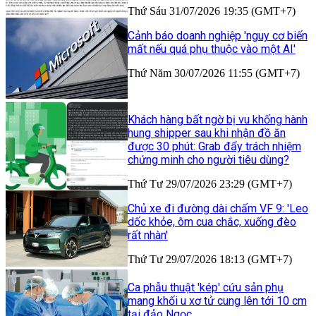
Thứ Sáu 31/07/2026 19:35 (GMT+7)
Cảnh báo doanh nghiệp 'nguy cơ biến
mất nếu quá phụ thuộc vào một AI'
Thứ Năm 30/07/2026 11:55 (GMT+7)
Khách hàng bất ngờ bị vu khống hành
hung shipper sau khi nhận đồ ăn
được 30 phút: Grab đẩy trách nhiệm
chứng minh cho người tiêu dùng?
Thứ Tư 29/07/2026 23:29 (GMT+7)
Chủ xe đi đường dài chấm VF 9: 'Leo
dốc khỏe, ôm cua chắc, xuống đèo
rất nhàn'
Thứ Tư 29/07/2026 18:13 (GMT+7)
Ca phẫu thuật 'kép' cứu sản phụ
mang khối u xơ tử cung lên tới 10 cm
tại đảo Ngọc