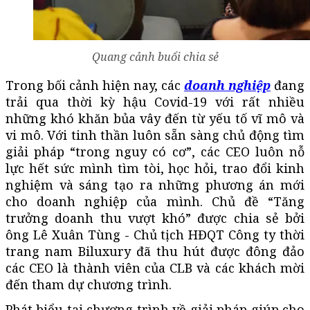
Quang cảnh buổi chia sẻ
Trong bối cảnh hiện nay, các
doanh nghiệp
đang
trải qua thời kỳ hậu Covid-19 với rất nhiều
những khó khăn bủa vây đến từ yếu tố vĩ mô và
vi mô. Với tinh thần luôn sẵn sàng chủ động tìm
giải pháp “trong nguy có cơ”, các CEO luôn nỗ
lực hết sức mình tìm tòi, học hỏi, trao đổi kinh
nghiệm và sáng tạo ra những phương án mới
cho doanh nghiệp của mình. Chủ đề “Tăng
trưởng doanh thu vượt khó” được chia sẻ bởi
ông Lê Xuân Tùng - Chủ tịch HĐQT Công ty thời
trang nam Biluxury đã thu hút được đông đảo
các CEO là thành viên của CLB và các khách mời
đến tham dự chương trình.
Phát biểu tại chương trình về giải pháp giúp cho