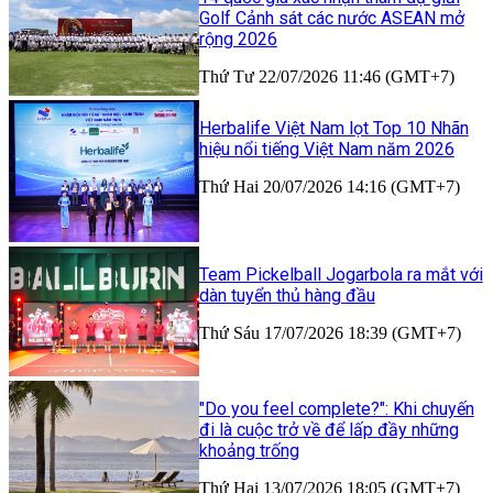
Golf Cảnh sát các nước ASEAN mở
rộng 2026
Thứ Tư 22/07/2026 11:46 (GMT+7)
Herbalife Việt Nam lọt Top 10 Nhãn
hiệu nổi tiếng Việt Nam năm 2026
Thứ Hai 20/07/2026 14:16 (GMT+7)
Team Pickelball Jogarbola ra mắt với
dàn tuyển thủ hàng đầu
Thứ Sáu 17/07/2026 18:39 (GMT+7)
"Do you feel complete?": Khi chuyến
đi là cuộc trở về để lấp đầy những
khoảng trống
Thứ Hai 13/07/2026 18:05 (GMT+7)