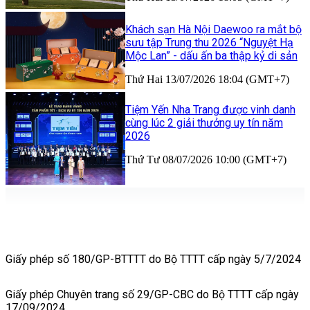
Khách sạn Hà Nội Daewoo ra mắt bộ
sưu tập Trung thu 2026 “Nguyệt Hạ
Mộc Lan” - dấu ấn ba thập kỷ di sản
Thứ Hai 13/07/2026 18:04 (GMT+7)
Tiệm Yến Nha Trang được vinh danh
cùng lúc 2 giải thưởng uy tín năm
2026
Thứ Tư 08/07/2026 10:00 (GMT+7)
Giấy phép số 180/GP-BTTTT do Bộ TTTT cấp ngày 5/7/2024
Giấy phép Chuyên trang số 29/GP-CBC do Bộ TTTT cấp ngày
17/09/2024