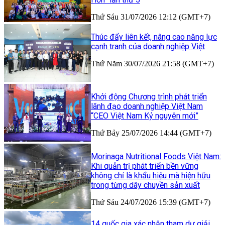
Thứ Sáu 31/07/2026 12:12 (GMT+7)
Thúc đẩy liên kết, nâng cao năng lực
cạnh tranh của doanh nghiệp Việt
Thứ Năm 30/07/2026 21:58 (GMT+7)
Khởi động Chương trình phát triển
lãnh đạo doanh nghiệp Việt Nam
“CEO Việt Nam Kỷ nguyên mới”
Thứ Bảy 25/07/2026 14:44 (GMT+7)
Morinaga Nutritional Foods Việt Nam:
Khi quản trị phát triển bền vững
không chỉ là khẩu hiệu mà hiện hữu
trong từng dây chuyền sản xuất
Thứ Sáu 24/07/2026 15:39 (GMT+7)
14 quốc gia xác nhận tham dự giải