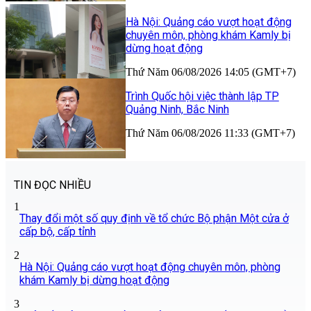
Hà Nội: Quảng cáo vượt hoạt động
chuyên môn, phòng khám Kamly bị
dừng hoạt động
Thứ Năm 06/08/2026 14:05 (GMT+7)
Trình Quốc hội việc thành lập TP
Quảng Ninh, Bắc Ninh
Thứ Năm 06/08/2026 11:33 (GMT+7)
TIN ĐỌC NHIỀU
1
Thay đổi một số quy định về tổ chức Bộ phận Một cửa ở
cấp bộ, cấp tỉnh
2
Hà Nội: Quảng cáo vượt hoạt động chuyên môn, phòng
khám Kamly bị dừng hoạt động
3