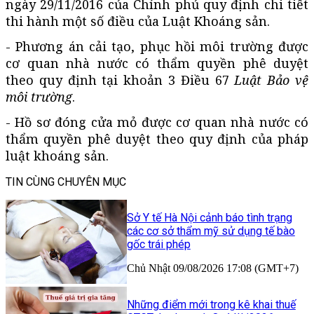
ngày 29/11/2016 của Chính phủ quy định chi tiết
thi hành một số điều của Luật Khoáng sản.
- Phương án cải tạo, phục hồi môi trường được
cơ quan nhà nước có thẩm quyền phê duyệt
theo quy định tại khoản 3 Điều 67
Luật Bảo vệ
môi trường
.
- Hồ sơ đóng cửa mỏ được cơ quan nhà nước có
thẩm quyền phê duyệt theo quy định của pháp
luật khoáng sản.
TIN CÙNG CHUYÊN MỤC
Sở Y tế Hà Nội cảnh báo tình trạng
các cơ sở thẩm mỹ sử dụng tế bào
gốc trái phép
Chủ Nhật 09/08/2026 17:08 (GMT+7)
Những điểm mới trong kê khai thuế