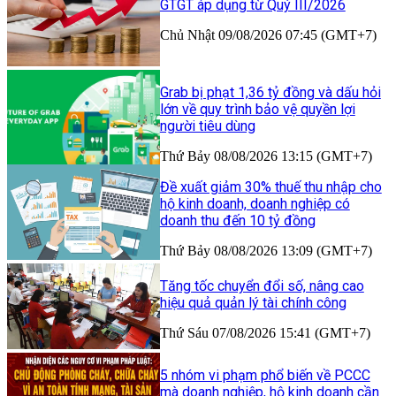
GTGT áp dụng từ Quý III/2026
Chủ Nhật 09/08/2026 07:45 (GMT+7)
Grab bị phạt 1,36 tỷ đồng và dấu hỏi
lớn về quy trình bảo vệ quyền lợi
người tiêu dùng
Thứ Bảy 08/08/2026 13:15 (GMT+7)
Đề xuất giảm 30% thuế thu nhập cho
hộ kinh doanh, doanh nghiệp có
doanh thu đến 10 tỷ đồng
Thứ Bảy 08/08/2026 13:09 (GMT+7)
Tăng tốc chuyển đổi số, nâng cao
hiệu quả quản lý tài chính công
Thứ Sáu 07/08/2026 15:41 (GMT+7)
5 nhóm vi phạm phổ biến về PCCC
mà doanh nghiệp, hộ kinh doanh cần