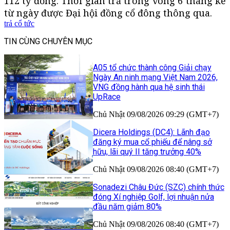
112 tỷ đồng. Thời gian trả trong vòng 6 tháng kể
từ ngày được Đại hội đồng cổ đông thông qua.
trả cổ tức
TIN CÙNG CHUYÊN MỤC
A05 tổ chức thành công Giải chạy
Ngày An ninh mạng Việt Nam 2026,
VNG đồng hành qua hệ sinh thái
UpRace
Chủ Nhật 09/08/2026 09:29 (GMT+7)
Dicera Holdings (DC4): Lãnh đạo
đăng ký mua cổ phiếu để nâng sở
hữu, lãi quý II tăng trưởng 40%
Chủ Nhật 09/08/2026 08:40 (GMT+7)
Sonadezi Châu Đức (SZC) chính thức
đóng Xí nghiệp Golf, lợi nhuận nửa
đầu năm giảm 80%
Chủ Nhật 09/08/2026 08:40 (GMT+7)