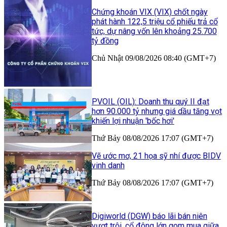
Chứng khoán VIX (VIX) chốt ngày
phát hành 122,5 triệu cổ phiếu trả cổ
tức, dự nâng vốn lên khoảng 25.700
tỷ đồng
Chủ Nhật 09/08/2026 08:40 (GMT+7)
PVOIL (OIL): Doanh thu quý II đạt
hơn 90.000 tỷ nhưng giá dầu tăng vọt
khiến lợi nhuận 'bốc hơi'
Thứ Bảy 08/08/2026 17:07 (GMT+7)
Vẽ ước mơ, 21 họa sỹ nhí được BIDV
vinh danh
Thứ Bảy 08/08/2026 17:07 (GMT+7)
Digiworld (DGW) báo lãi bán niên
vượt trội, cổ đông lớn gom mua giữa