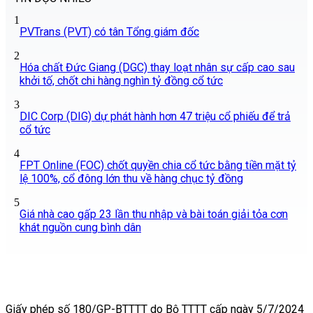
1
PVTrans (PVT) có tân Tổng giám đốc
2
Hóa chất Đức Giang (DGC) thay loạt nhân sự cấp cao sau
khởi tố, chốt chi hàng nghìn tỷ đồng cổ tức
3
DIC Corp (DIG) dự phát hành hơn 47 triệu cổ phiếu để trả
cổ tức
4
FPT Online (FOC) chốt quyền chia cổ tức bằng tiền mặt tỷ
lệ 100%, cổ đông lớn thu về hàng chục tỷ đồng
5
Giá nhà cao gấp 23 lần thu nhập và bài toán giải tỏa cơn
khát nguồn cung bình dân
Giấy phép số 180/GP-BTTTT do Bộ TTTT cấp ngày 5/7/2024