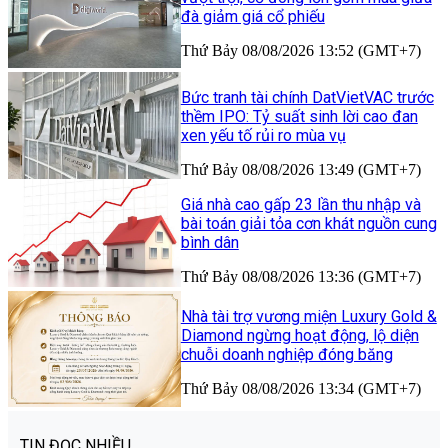
đà giảm giá cổ phiếu
Thứ Bảy 08/08/2026 13:52 (GMT+7)
Bức tranh tài chính DatVietVAC trước
thềm IPO: Tỷ suất sinh lời cao đan
xen yếu tố rủi ro mùa vụ
Thứ Bảy 08/08/2026 13:49 (GMT+7)
Giá nhà cao gấp 23 lần thu nhập và
bài toán giải tỏa cơn khát nguồn cung
bình dân
Thứ Bảy 08/08/2026 13:36 (GMT+7)
Nhà tài trợ vương miện Luxury Gold &
Diamond ngừng hoạt động, lộ diện
chuỗi doanh nghiệp đóng băng
Thứ Bảy 08/08/2026 13:34 (GMT+7)
TIN ĐỌC NHIỀU