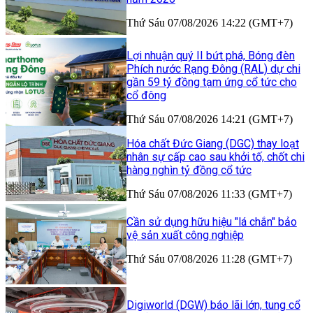
Thứ Sáu 07/08/2026 14:22 (GMT+7)
Lợi nhuận quý II bứt phá, Bóng đèn
Phích nước Rạng Đông (RAL) dự chi
gần 59 tỷ đồng tạm ứng cổ tức cho
cổ đông
Thứ Sáu 07/08/2026 14:21 (GMT+7)
Hóa chất Đức Giang (DGC) thay loạt
nhân sự cấp cao sau khởi tố, chốt chi
hàng nghìn tỷ đồng cổ tức
Thứ Sáu 07/08/2026 11:33 (GMT+7)
Cần sử dụng hữu hiệu "lá chắn" bảo
vệ sản xuất công nghiệp
Thứ Sáu 07/08/2026 11:28 (GMT+7)
Digiworld (DGW) báo lãi lớn, tung cổ