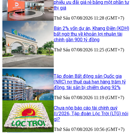
phiếu ưu đãi giá rẻ bằng một phần tư
thị giá
Thứ Sáu 07/08/2026 11:28 (GMT+7)
Bán 2% vốn dự án, Khang Điền (KDH)
bất ngờ thu về khoản lợi nhuận tài
chính gần 900 tỷ đồng
Thứ Sáu 07/08/2026 11:25 (GMT+7)
Tập đoàn Bất động sản Quốc gia
(NRC) nợ thuế quá hạn hàng trăm tỷ
đồng, tài sản bị chiếm dụng 92%
Thứ Sáu 07/08/2026 11:19 (GMT+7)
Chưa nộp báo cáo tài chính quý
II/2026, Tập đoàn Lộc Trời (LTG) nói
gì?
Thứ Sáu 07/08/2026 10:56 (GMT+7)