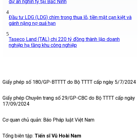
dự án nghìn tỷ tại Bắc Ninh
4
Đầu tư LDG (LDG) chìm trong thua lỗ, tiền mặt cạn kiệt và
gánh nặng nợ quá hạn
5
Taseco Land (TAL) chi 220 tỷ đồng thành lập doanh
nghiệp hạ tầng khu công nghiệp
Giấy phép số 180/GP-BTTTT do Bộ TTTT cấp ngày 5/7/2024
Giấy phép Chuyên trang số 29/GP-CBC do Bộ TTTT cấp ngày
17/09/2024
Cơ quan chủ quản: Báo Pháp luật Việt Nam
Tổng biên tập:
Tiến sĩ Vũ Hoài Nam