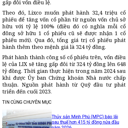
gấp đôi vốn điều lệ.
Theo đó, Lixco muốn phát hành 32,4 triệu cổ
phiếu để tăng vốn cổ phần từ nguồn vốn chủ sở
hữu với tỷ lệ 100% (điều đó có nghĩa mỗi cổ
đông sở hữu 1 cổ phiếu cũ sẽ được nhận 1 cổ
phiếu mới). Qua đó, tổng giá trị cổ phiếu phát
hành thêm theo mệnh giá là 324 tỷ đồng.
Phát hành thành công số cổ phiếu trên, vốn điều
lệ của LIX sẽ tăng gấp đôi từ 324 tỷ đồng lên 648
tỷ đồng. Thời gian thực hiện trong năm 2024 sau
khi được Ủy ban Chứng khoán Nhà nước chấp
thuận. Nguồn phát hành từ Quỹ đầu tư phát
triển đến cuối 2023.
TIN CÙNG CHUYÊN MỤC
Thủy sản Minh Phú (MPC) báo lãi
sau thuế hơn 415 tỷ đồng nửa đầu
năm 2026