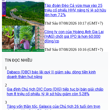
Tập đoàn Đèo Cả vừa mua vào 25
triệu cổ phiếu HHV, nâng tỷ lệ sở hữu
lên hơn 7,2%
Thứ Sáu 07/08/2026 10:17 (GMT+7)
Công ty con của Hoàng Anh Gia Lai
(HAG) chốt giá IPO là hơn 60.000
đồng/cp
Thứ Sáu 07/08/2026 10:16 (GMT+7)
TIN ĐỌC NHIỀU
1
Dabaco (DBC) báo lãi quý II giảm sâu, dòng tiền kinh
doanh thâm hụt nặng
2
Gia đình Chủ tịch DIC Corp (DIG) tiếp tục bị bán giải chấp
hơn 8 triệu cổ phiếu, tỷ lệ sở hữu giảm còn 5,28%
3
Tăng vốn thần tốc, Galaxis của Chủ tịch 26 tuổi ôm trọn