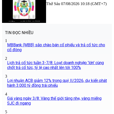
Thứ Sáu 07/08/2026 10:18 (GMT+7)
TIN ĐỌC NHIỀU
1
MBBank (MBB) sắp chào bán cổ phiếu và trả cổ tức cho
cổ đông
2
Lịch trả cổ tức tuần 3-7/8: Loạt doanh nghiệp 'lớn' cùng
chốt trả cổ tức, tỷ lệ cao nhất lên tới 100%
3
Lợi nhuận ACB giảm 12% trong quý II/2026, dự kiến phát
hành 3.000 tỷ đồng trái phiếu
4
Giá vàng ngày 3/8: Vàng thế giới tăng nhẹ, vàng miếng
SJC đi ngang
5