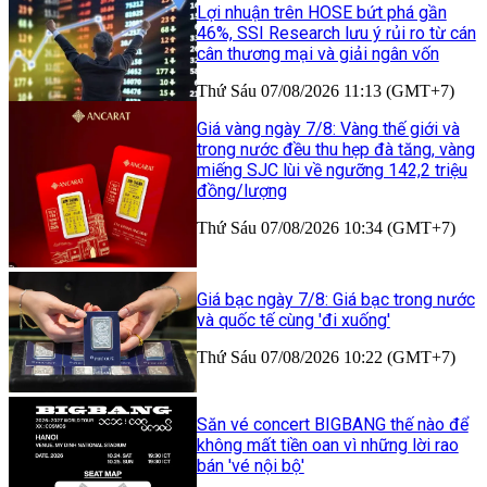
Lợi nhuận trên HOSE bứt phá gần
46%, SSI Research lưu ý rủi ro từ cán
cân thương mại và giải ngân vốn
Thứ Sáu 07/08/2026 11:13 (GMT+7)
Giá vàng ngày 7/8: Vàng thế giới và
trong nước đều thu hẹp đà tăng, vàng
miếng SJC lùi về ngưỡng 142,2 triệu
đồng/lượng
Thứ Sáu 07/08/2026 10:34 (GMT+7)
Giá bạc ngày 7/8: Giá bạc trong nước
và quốc tế cùng 'đi xuống'
Thứ Sáu 07/08/2026 10:22 (GMT+7)
Săn vé concert BIGBANG thế nào để
không mất tiền oan vì những lời rao
bán 'vé nội bộ'