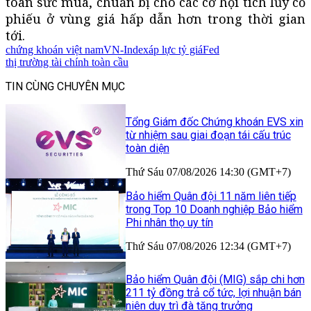
toàn sức mua, chuẩn bị cho các cơ hội tích lũy cổ
phiếu ở vùng giá hấp dẫn hơn trong thời gian
tới.
chứng khoán việt nam
VN-Index
áp lực tỷ giá
Fed
thị trường tài chính toàn cầu
TIN CÙNG CHUYÊN MỤC
Tổng Giám đốc Chứng khoán EVS xin
từ nhiệm sau giai đoạn tái cấu trúc
toàn diện
Thứ Sáu 07/08/2026 14:30 (GMT+7)
Bảo hiểm Quân đội 11 năm liên tiếp
trong Top 10 Doanh nghiệp Bảo hiểm
Phi nhân thọ uy tín
Thứ Sáu 07/08/2026 12:34 (GMT+7)
Bảo hiểm Quân đội (MIG) sắp chi hơn
211 tỷ đồng trả cổ tức, lợi nhuận bán
niên duy trì đà tăng trưởng