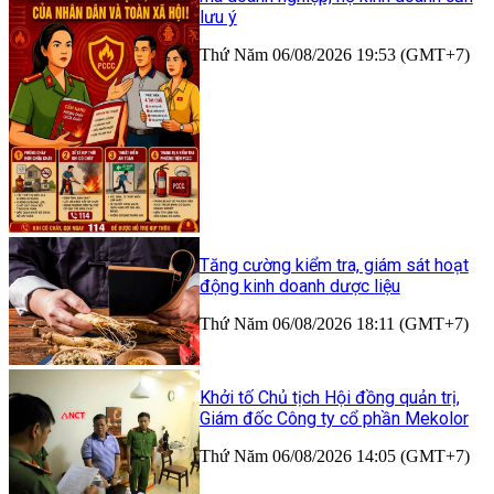
lưu ý
Thứ Năm 06/08/2026 19:53 (GMT+7)
Tăng cường kiểm tra, giám sát hoạt
động kinh doanh dược liệu
Thứ Năm 06/08/2026 18:11 (GMT+7)
Khởi tố Chủ tịch Hội đồng quản trị,
Giám đốc Công ty cổ phần Mekolor
Thứ Năm 06/08/2026 14:05 (GMT+7)