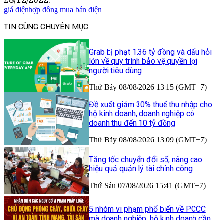
giá điện
hợp đồng mua bán điện
TIN CÙNG CHUYÊN MỤC
Grab bị phạt 1,36 tỷ đồng và dấu hỏi
lớn về quy trình bảo vệ quyền lợi
người tiêu dùng
Thứ Bảy 08/08/2026 13:15 (GMT+7)
Đề xuất giảm 30% thuế thu nhập cho
hộ kinh doanh, doanh nghiệp có
doanh thu đến 10 tỷ đồng
Thứ Bảy 08/08/2026 13:09 (GMT+7)
Tăng tốc chuyển đổi số, nâng cao
hiệu quả quản lý tài chính công
Thứ Sáu 07/08/2026 15:41 (GMT+7)
5 nhóm vi phạm phổ biến về PCCC
mà doanh nghiệp, hộ kinh doanh cần