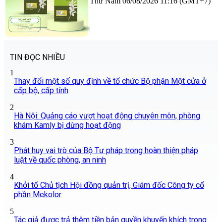
Thứ Năm 06/08/2026 11:16 (GMT+7)
TIN ĐỌC NHIỀU
1
Thay đổi một số quy định về tổ chức Bộ phận Một cửa ở
cấp bộ, cấp tỉnh
2
Hà Nội: Quảng cáo vượt hoạt động chuyên môn, phòng
khám Kamly bị dừng hoạt động
3
Phát huy vai trò của Bộ Tư pháp trong hoàn thiện pháp
luật về quốc phòng, an ninh
4
Khởi tố Chủ tịch Hội đồng quản trị, Giám đốc Công ty cổ
phần Mekolor
5
Tác giả được trả thêm tiền bản quyền khuyến khích trong