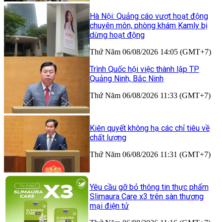
Hà Nội: Quảng cáo vượt hoạt động
chuyên môn, phòng khám Kamly bị
dừng hoạt động
Thứ Năm 06/08/2026 14:05 (GMT+7)
Trình Quốc hội việc thành lập TP
Quảng Ninh, Bắc Ninh
Thứ Năm 06/08/2026 11:33 (GMT+7)
Kiên quyết không hạ các chỉ tiêu về
chất lượng
Thứ Năm 06/08/2026 11:31 (GMT+7)
Yêu cầu gỡ bỏ thông tin thực phẩm
Slimaura Care x3 trên sàn thương
mại điện tử