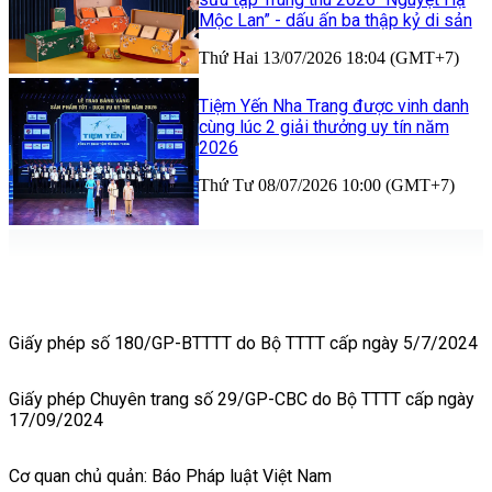
Mộc Lan” - dấu ấn ba thập kỷ di sản
Thứ Hai 13/07/2026 18:04 (GMT+7)
Tiệm Yến Nha Trang được vinh danh
cùng lúc 2 giải thưởng uy tín năm
2026
Thứ Tư 08/07/2026 10:00 (GMT+7)
Giấy phép số 180/GP-BTTTT do Bộ TTTT cấp ngày 5/7/2024
Giấy phép Chuyên trang số 29/GP-CBC do Bộ TTTT cấp ngày
17/09/2024
Cơ quan chủ quản: Báo Pháp luật Việt Nam