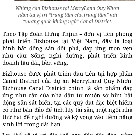
Những căn Bizhouse tại MerryLand Quy Nhơn
nằm tại vị trí “trung tâm của trung tâm” nơi
“vương quốc không ngủ” Canal District.
Theo Tập đoàn Hưng Thịnh – đơn vị tiên phong
phát triển Bizhouse tại Việt Nam, đây là loại
hình bất động sản đột phá, đáp ứng trọn vẹn
nhu cầu: Sống, nghỉ dưỡng, phát triển kinh
doanh lâu dài, bền vững.
Bizhouse được phát triển đầu tiên tại hợp phần
Canal District của dự án MerryLand Quy Nhơn.
Bizhouse Canal District chính là sản phẩm đáp
ứng nhu cầu của nhà đầu tư muốn sở hữu bất
động sản sát biển, tại các quỹ đất đặc biệt hiếm
có như bán đảo để tích lũy tài sản, một ngôi nhà
thứ hai để nghỉ dưỡng và kỳ vọng vào tiềm năng
sinh lời trong dài hạn.
Lợi thế về vị trí địa thế bán đảo độc đáo, nằm