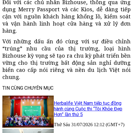
Đối với các chủ nhân Bizhouse, thông qua ứng
dụng Merry Passport và các Kios, dễ dàng tiếp
cận với nguồn khách hàng khổng lồ, kiểm soát
và vận hành linh hoạt cửa hàng và xử lý đơn
hàng.
Với những dấu ấn đó cùng với sự điều chỉnh
“trúng” nhu cầu của thị trường, loại hình
Bizhouse kỳ vọng sẽ tạo ra chu kỳ phát triển bền
vững cho thị trường bất động sản nghỉ dưỡng
biển cao cấp nói riêng và nền du lịch Việt nói
chung.
TIN CÙNG CHUYÊN MỤC
Herbalife Việt Nam tiếp tục đồng
hành cùng Cuộc thi “Tôi Khỏe Đẹp
Hơn” lần thứ 5
Thứ Sáu 31/07/2026 12:12 (GMT+7)