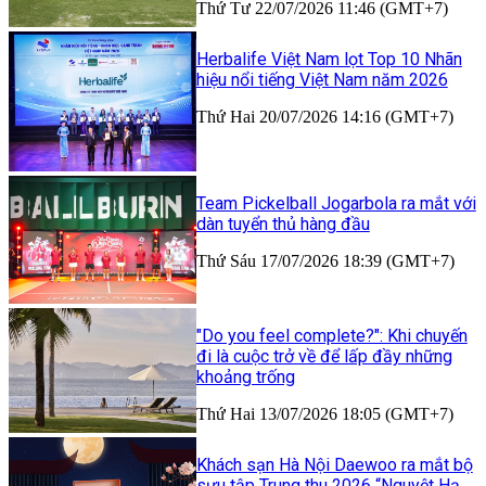
Thứ Tư 22/07/2026 11:46 (GMT+7)
Herbalife Việt Nam lọt Top 10 Nhãn
hiệu nổi tiếng Việt Nam năm 2026
Thứ Hai 20/07/2026 14:16 (GMT+7)
Team Pickelball Jogarbola ra mắt với
dàn tuyển thủ hàng đầu
Thứ Sáu 17/07/2026 18:39 (GMT+7)
"Do you feel complete?": Khi chuyến
đi là cuộc trở về để lấp đầy những
khoảng trống
Thứ Hai 13/07/2026 18:05 (GMT+7)
Khách sạn Hà Nội Daewoo ra mắt bộ
sưu tập Trung thu 2026 “Nguyệt Hạ