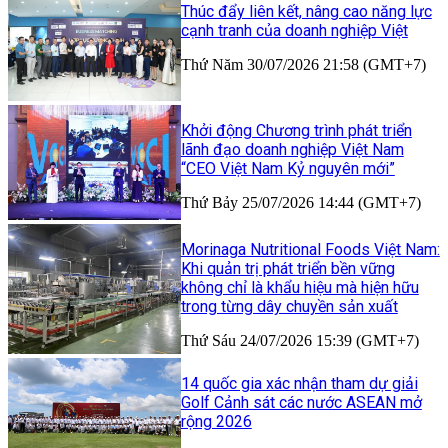
Thúc đẩy liên kết, nâng cao năng lực
cạnh tranh của doanh nghiệp Việt
Thứ Năm 30/07/2026 21:58 (GMT+7)
Khởi động Chương trình phát triển
lãnh đạo doanh nghiệp Việt Nam
“CEO Việt Nam Kỷ nguyên mới”
Thứ Bảy 25/07/2026 14:44 (GMT+7)
Morinaga Nutritional Foods Việt Nam:
Khi quản trị phát triển bền vững
không chỉ là khẩu hiệu mà hiện hữu
trong từng dây chuyền sản xuất
Thứ Sáu 24/07/2026 15:39 (GMT+7)
14 quốc gia xác nhận tham dự giải
Golf Cảnh sát các nước ASEAN mở
rộng 2026