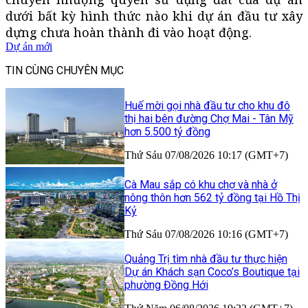
dưới bất kỳ hình thức nào khi dự án đầu tư xây
dựng chưa hoàn thành đi vào hoạt động.
Dự án mới
TIN CÙNG CHUYÊN MỤC
Huế mời gọi nhà đầu tư cho khu đô
thị hai bên đường Chợ Mai - Tân Mỹ
hơn 5.500 tỷ đồng
Thứ Sáu 07/08/2026 10:17 (GMT+7)
Cà Mau sắp có khu chợ và nhà ở
nông thôn hơn 562 tỷ đồng tại Hồ Thị
Kỷ
Thứ Sáu 07/08/2026 10:16 (GMT+7)
Quảng Trị tìm nhà đầu tư thực hiện
Dự án Khách sạn Coco’s Boutique tại
phường Đồng Hới