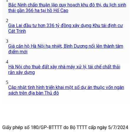
Bắc Ninh chấp thuận lập quy hoạch khu đô thị, du lịch sinh
thái gần 366 ha tại hồ Hố Cao
2
Gia Lai đầu tư hơn 336 tỷ đồng xây dựng Khu tái định cư
Cát Trinh
3
Giá căn hộ Hà Nội hạ nhiệt, Bình Dương nổi lên thành tâm
điểm mới
4
Hà Nội cho thuê đất xây nhà máy xử lý, tái chế chất thải
rắn xây dựng
5
Cập nhật tình hình triển khai một số dự án thuộc vốn ngân
sách trên địa bàn Thủ đô
Giấy phép số 180/GP-BTTTT do Bộ TTTT cấp ngày 5/7/2024