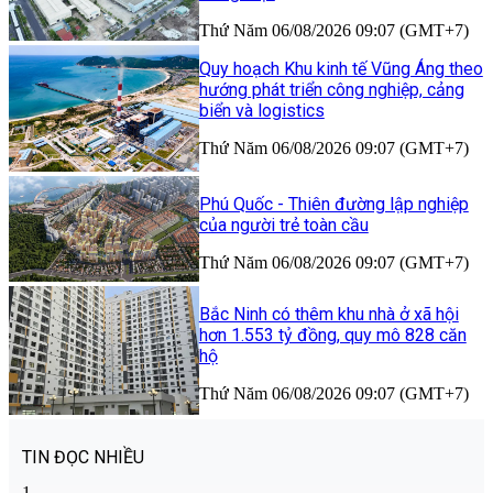
Thứ Năm 06/08/2026 09:07 (GMT+7)
Quy hoạch Khu kinh tế Vũng Áng theo
hướng phát triển công nghiệp, cảng
biển và logistics
Thứ Năm 06/08/2026 09:07 (GMT+7)
Phú Quốc - Thiên đường lập nghiệp
của người trẻ toàn cầu
Thứ Năm 06/08/2026 09:07 (GMT+7)
Bắc Ninh có thêm khu nhà ở xã hội
hơn 1.553 tỷ đồng, quy mô 828 căn
hộ
Thứ Năm 06/08/2026 09:07 (GMT+7)
TIN ĐỌC NHIỀU
1