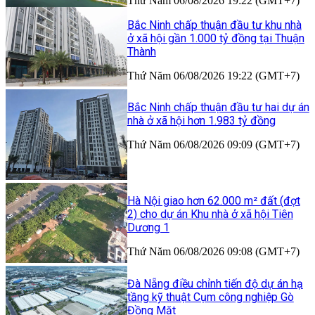
Thứ Năm 06/08/2026 19:22 (GMT+7)
Bắc Ninh chấp thuận đầu tư khu nhà
ở xã hội gần 1.000 tỷ đồng tại Thuận
Thành
Thứ Năm 06/08/2026 19:22 (GMT+7)
Bắc Ninh chấp thuận đầu tư hai dự án
nhà ở xã hội hơn 1.983 tỷ đồng
Thứ Năm 06/08/2026 09:09 (GMT+7)
Hà Nội giao hơn 62.000 m² đất (đợt
2) cho dự án Khu nhà ở xã hội Tiên
Dương 1
Thứ Năm 06/08/2026 09:08 (GMT+7)
Đà Nẵng điều chỉnh tiến độ dự án hạ
tầng kỹ thuật Cụm công nghiệp Gò
Đồng Mặt