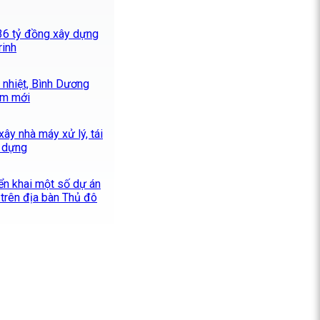
336 tỷ đồng xây dựng
rinh
 nhiệt, Bình Dương
ểm mới
ây nhà máy xử lý, tái
y dựng
iển khai một số dự án
trên địa bàn Thủ đô