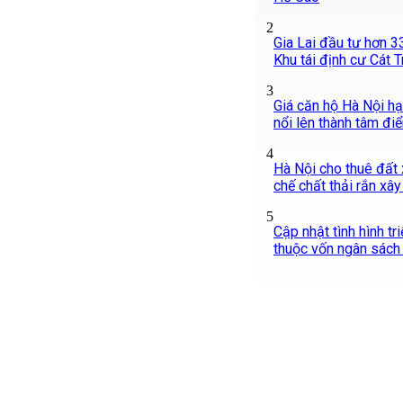
2
Gia Lai đầu tư hơn 
Khu tái định cư Cát T
3
Giá căn hộ Hà Nội hạ
nổi lên thành tâm đi
4
Hà Nội cho thuê đất x
chế chất thải rắn xâ
5
Cập nhật tình hình tr
thuộc vốn ngân sách 