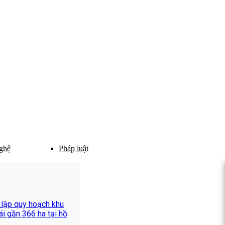
ghệ
Pháp luật
 lập quy hoạch khu
hái gần 366 ha tại hồ