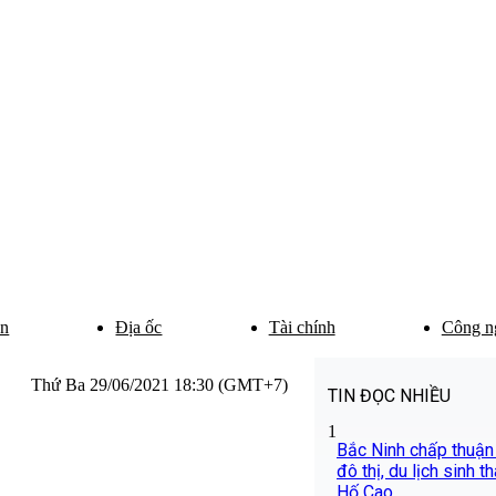
ân
Địa ốc
Tài chính
Công n
Thứ Ba 29/06/2021 18:30 (GMT+7)
TIN ĐỌC NHIỀU
1
Bắc Ninh chấp thuận
đô thị, du lịch sinh t
Hố Cao