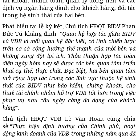
tài khoản thanh toán, quản lý dòng tiền và các
dịch vụ ngân hàng dành cho khách hàng, đối tác
trong hệ sinh thái của hai bên.
Phát biểu tại lễ ký kết, Chủ tịch HĐQT BIDV Phan
Đức Tú khẳng định:
“Quan hệ hợp tác giữa BIDV
và VDB là mối quan hệ đặc biệt, có tính chiến lược
trên cơ sở cộng hưởng thế mạnh của mỗi bên và
không xung đột lợi ích. Thỏa thuận hợp tác toàn
diện ngày hôm nay sẽ được các bên quan tâm triển
khai cụ thể, thực chất. Đặc biệt, hai bên quan tâm
mở rộng hợp tác trong các lĩnh vực thuộc hệ sinh
thái của BIDV như bảo hiểm, chứng khoán, cho
thuê tài chính nhằm hỗ trợ VDB tốt hơn trong việc
phục vụ nhu cầu ngày càng đa dạng của khách
hàng”.
Chủ tịch HĐQT VDB Lê Văn Hoan cũng chia
sẻ:
“Thực hiện định hướng của Chính phủ, hoạt
động kinh doanh của VDB trong những năm qua đã