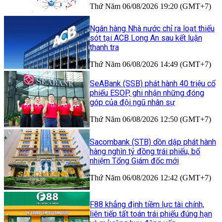
Thứ Năm 06/08/2026 19:20 (GMT+7)
Ngân hàng Nhà nước chỉ ra loạt thiếu
sót tại ACB Long An sau kết luận
thanh tra
Thứ Năm 06/08/2026 14:49 (GMT+7)
SeABank (SSB) phát hành 40 triệu cổ
phiếu ESOP, ghi nhận những đóng
góp của đội ngũ nhân sự
Thứ Năm 06/08/2026 12:50 (GMT+7)
Sacombank (STB) dồn dập phát hành
hàng nghìn tỷ đồng trái phiếu, bổ
nhiệm Tổng Giám đốc mới
Thứ Năm 06/08/2026 12:42 (GMT+7)
F88 khẳng định tiềm lực tài chính,
liên tiếp tất toán trái phiếu đúng hạn