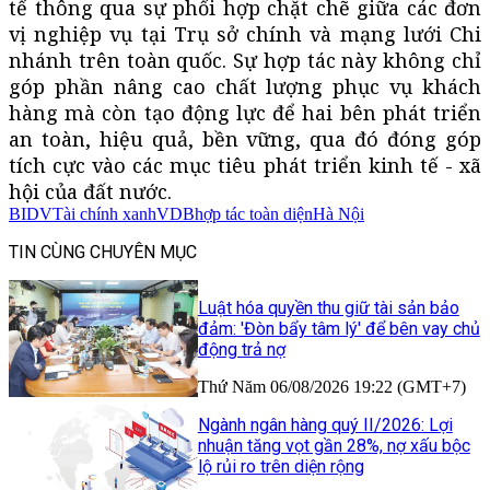
tế thông qua sự phối hợp chặt chẽ giữa các đơn
vị nghiệp vụ tại Trụ sở chính và mạng lưới Chi
nhánh trên toàn quốc. Sự hợp tác này không chỉ
góp phần nâng cao chất lượng phục vụ khách
hàng mà còn tạo động lực để hai bên phát triển
an toàn, hiệu quả, bền vững, qua đó đóng góp
tích cực vào các mục tiêu phát triển kinh tế - xã
hội của đất nước.
BIDV
Tài chính xanh
VDB
hợp tác toàn diện
Hà Nội
TIN CÙNG CHUYÊN MỤC
Luật hóa quyền thu giữ tài sản bảo
đảm: 'Đòn bẩy tâm lý' để bên vay chủ
động trả nợ
Thứ Năm 06/08/2026 19:22 (GMT+7)
Ngành ngân hàng quý II/2026: Lợi
nhuận tăng vọt gần 28%, nợ xấu bộc
lộ rủi ro trên diện rộng