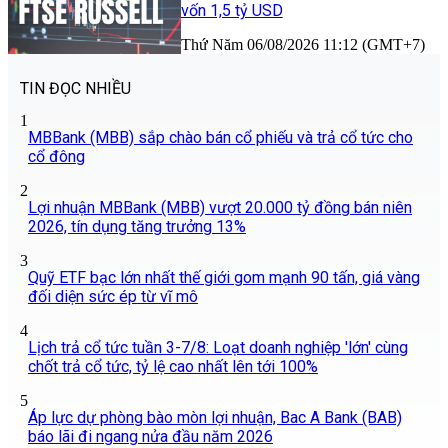
vốn 1,5 tỷ USD
Thứ Năm 06/08/2026 11:12 (GMT+7)
TIN ĐỌC NHIỀU
1
MBBank (MBB) sắp chào bán cổ phiếu và trả cổ tức cho
cổ đông
2
Lợi nhuận MBBank (MBB) vượt 20.000 tỷ đồng bán niên
2026, tín dụng tăng trưởng 13%
3
Quỹ ETF bạc lớn nhất thế giới gom mạnh 90 tấn, giá vàng
đối diện sức ép từ vĩ mô
4
Lịch trả cổ tức tuần 3-7/8: Loạt doanh nghiệp 'lớn' cùng
chốt trả cổ tức, tỷ lệ cao nhất lên tới 100%
5
Áp lực dự phòng bào mòn lợi nhuận, Bac A Bank (BAB)
báo lãi đi ngang nửa đầu năm 2026