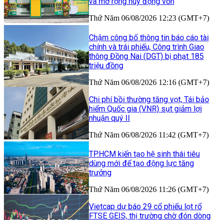
và mở rộng huy động vốn
Thứ Năm 06/08/2026 12:23 (GMT+7)
Chậm công bố thông tin báo cáo tài
chính và trái phiếu, Công trình Giao
thông Đồng Nai (DGT) bị phạt 185
triệu đồng
Thứ Năm 06/08/2026 12:16 (GMT+7)
Chi phí bồi thường tăng vọt, Tái bảo
hiểm Quốc gia (VNR) sụt giảm lợi
nhuận quý II
Thứ Năm 06/08/2026 11:42 (GMT+7)
TP.HCM kiến tạo hệ sinh thái tiêu
dùng mới để tạo động lực tăng
trưởng
Thứ Năm 06/08/2026 11:26 (GMT+7)
Vietcap dự báo 29 cổ phiếu lọt rổ
FTSE GEIS, thị trường chờ đón dòng