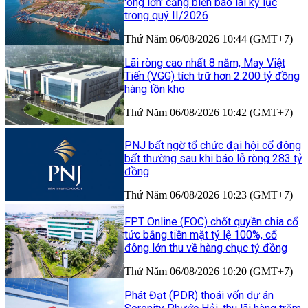
'ông lớn' cảng biển báo lãi kỷ lục
trong quý II/2026
Thứ Năm 06/08/2026 10:44 (GMT+7)
Lãi ròng cao nhất 8 năm, May Việt
Tiến (VGG) tích trữ hơn 2.200 tỷ đồng
hàng tồn kho
Thứ Năm 06/08/2026 10:42 (GMT+7)
PNJ bất ngờ tổ chức đại hội cổ đông
bất thường sau khi báo lỗ ròng 283 tỷ
đồng
Thứ Năm 06/08/2026 10:23 (GMT+7)
FPT Online (FOC) chốt quyền chia cổ
tức bằng tiền mặt tỷ lệ 100%, cổ
đông lớn thu về hàng chục tỷ đồng
Thứ Năm 06/08/2026 10:20 (GMT+7)
Phát Đạt (PDR) thoái vốn dự án