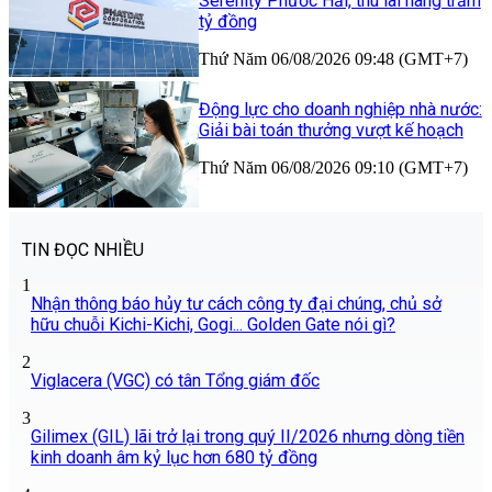
Serenity Phước Hải, thu lãi hàng trăm
tỷ đồng
Thứ Năm 06/08/2026 09:48 (GMT+7)
Động lực cho doanh nghiệp nhà nước:
Giải bài toán thưởng vượt kế hoạch
Thứ Năm 06/08/2026 09:10 (GMT+7)
TIN ĐỌC NHIỀU
1
Nhận thông báo hủy tư cách công ty đại chúng, chủ sở
hữu chuỗi Kichi-Kichi, Gogi... Golden Gate nói gì?
2
Viglacera (VGC) có tân Tổng giám đốc
3
Gilimex (GIL) lãi trở lại trong quý II/2026 nhưng dòng tiền
kinh doanh âm kỷ lục hơn 680 tỷ đồng