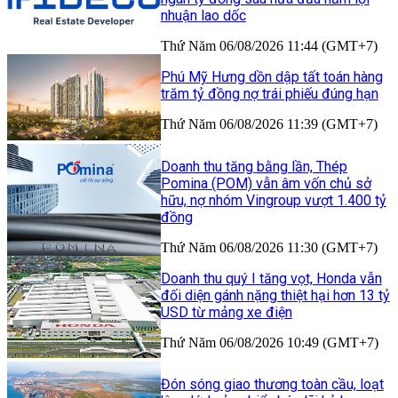
nhuận lao dốc
Thứ Năm 06/08/2026 11:44 (GMT+7)
Phú Mỹ Hưng dồn dập tất toán hàng
trăm tỷ đồng nợ trái phiếu đúng hạn
Thứ Năm 06/08/2026 11:39 (GMT+7)
Doanh thu tăng bằng lần, Thép
Pomina (POM) vẫn âm vốn chủ sở
hữu, nợ nhóm Vingroup vượt 1.400 tỷ
đồng
Thứ Năm 06/08/2026 11:30 (GMT+7)
Doanh thu quý I tăng vọt, Honda vẫn
đối diện gánh nặng thiệt hại hơn 13 tỷ
USD từ mảng xe điện
Thứ Năm 06/08/2026 10:49 (GMT+7)
Đón sóng giao thương toàn cầu, loạt