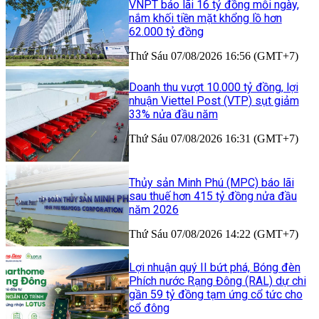
VNPT báo lãi 16 tỷ đồng mỗi ngày,
nắm khối tiền mặt khổng lồ hơn
62.000 tỷ đồng
Thứ Sáu 07/08/2026 16:56 (GMT+7)
Doanh thu vượt 10.000 tỷ đồng, lợi
nhuận Viettel Post (VTP) sụt giảm
33% nửa đầu năm
Thứ Sáu 07/08/2026 16:31 (GMT+7)
Thủy sản Minh Phú (MPC) báo lãi
sau thuế hơn 415 tỷ đồng nửa đầu
năm 2026
Thứ Sáu 07/08/2026 14:22 (GMT+7)
Lợi nhuận quý II bứt phá, Bóng đèn
Phích nước Rạng Đông (RAL) dự chi
gần 59 tỷ đồng tạm ứng cổ tức cho
cổ đông