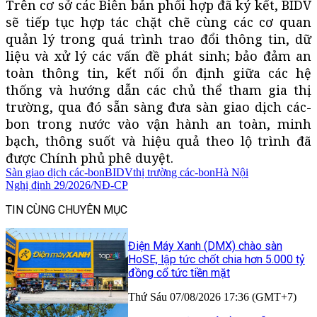
Trên cơ sở các Biên bản phối hợp đã ký kết, BIDV
sẽ tiếp tục hợp tác chặt chẽ cùng các cơ quan
quản lý trong quá trình trao đổi thông tin, dữ
liệu và xử lý các vấn đề phát sinh; bảo đảm an
toàn thông tin, kết nối ổn định giữa các hệ
thống và hướng dẫn các chủ thể tham gia thị
trường, qua đó sẵn sàng đưa sàn giao dịch các-
bon trong nước vào vận hành an toàn, minh
bạch, thông suốt và hiệu quả theo lộ trình đã
được Chính phủ phê duyệt.
Sàn giao dịch các-bon
BIDV
thị trường các-bon
Hà Nội
Nghị định 29/2026/NĐ-CP
TIN CÙNG CHUYÊN MỤC
Điện Máy Xanh (DMX) chào sàn
HoSE, lập tức chốt chia hơn 5.000 tỷ
đồng cổ tức tiền mặt
Thứ Sáu 07/08/2026 17:36 (GMT+7)