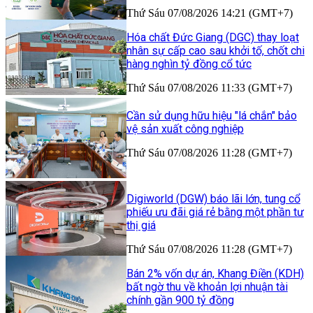
Thứ Sáu 07/08/2026 14:21 (GMT+7)
Hóa chất Đức Giang (DGC) thay loạt
nhân sự cấp cao sau khởi tố, chốt chi
hàng nghìn tỷ đồng cổ tức
Thứ Sáu 07/08/2026 11:33 (GMT+7)
Cần sử dụng hữu hiệu "lá chắn" bảo
vệ sản xuất công nghiệp
Thứ Sáu 07/08/2026 11:28 (GMT+7)
Digiworld (DGW) báo lãi lớn, tung cổ
phiếu ưu đãi giá rẻ bằng một phần tư
thị giá
Thứ Sáu 07/08/2026 11:28 (GMT+7)
Bán 2% vốn dự án, Khang Điền (KDH)
bất ngờ thu về khoản lợi nhuận tài
chính gần 900 tỷ đồng