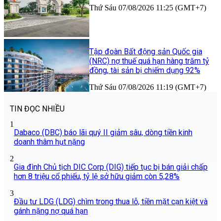
Thứ Sáu 07/08/2026 11:25 (GMT+7)
Tập đoàn Bất động sản Quốc gia
(NRC) nợ thuế quá hạn hàng trăm tỷ
đồng, tài sản bị chiếm dụng 92%
Thứ Sáu 07/08/2026 11:19 (GMT+7)
TIN ĐỌC NHIỀU
1
Dabaco (DBC) báo lãi quý II giảm sâu, dòng tiền kinh
doanh thâm hụt nặng
2
Gia đình Chủ tịch DIC Corp (DIG) tiếp tục bị bán giải chấp
hơn 8 triệu cổ phiếu, tỷ lệ sở hữu giảm còn 5,28%
3
Đầu tư LDG (LDG) chìm trong thua lỗ, tiền mặt cạn kiệt và
gánh nặng nợ quá hạn