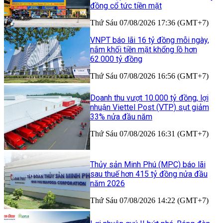
đồng cổ tức tiền mặt
Thứ Sáu 07/08/2026 17:36 (GMT+7)
VNPT báo lãi 16 tỷ đồng mỗi ngày,
nắm khối tiền mặt khổng lồ hơn
62.000 tỷ đồng
Thứ Sáu 07/08/2026 16:56 (GMT+7)
Doanh thu vượt 10.000 tỷ đồng, lợi
nhuận Viettel Post (VTP) sụt giảm
33% nửa đầu năm
Thứ Sáu 07/08/2026 16:31 (GMT+7)
Thủy sản Minh Phú (MPC) báo lãi
sau thuế hơn 415 tỷ đồng nửa đầu
năm 2026
Thứ Sáu 07/08/2026 14:22 (GMT+7)