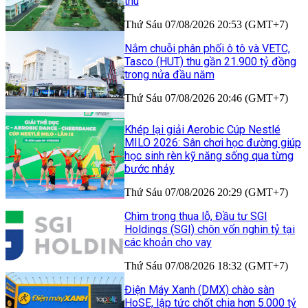
thu
Thứ Sáu 07/08/2026 20:53 (GMT+7)
Nắm chuỗi phân phối ô tô và VETC,
Tasco (HUT) thu gần 21.900 tỷ đồng
trong nửa đầu năm
Thứ Sáu 07/08/2026 20:46 (GMT+7)
Khép lại giải Aerobic Cúp Nestlé
MILO 2026: Sân chơi học đường giúp
học sinh rèn kỹ năng sống qua từng
bước nhảy
Thứ Sáu 07/08/2026 20:29 (GMT+7)
Chìm trong thua lỗ, Đầu tư SGI
Holdings (SGI) chôn vốn nghìn tỷ tại
các khoản cho vay
Thứ Sáu 07/08/2026 18:32 (GMT+7)
Điện Máy Xanh (DMX) chào sàn
HoSE, lập tức chốt chia hơn 5.000 tỷ