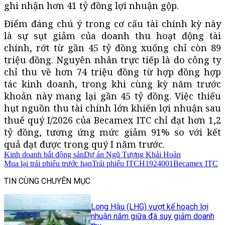
ghi nhận hơn 41 tỷ đồng lợi nhuận gộp.
Điểm đáng chú ý trong cơ cấu tài chính kỳ này
là sự sụt giảm của doanh thu hoạt động tài
chính, rớt từ gần 45 tỷ đồng xuống chỉ còn 89
triệu đồng. Nguyên nhân trực tiếp là do công ty
chỉ thu về hơn 74 triệu đồng từ hợp đồng hợp
tác kinh doanh, trong khi cùng kỳ năm trước
khoản này mang lại gần 45 tỷ đồng. Việc thiếu
hụt nguồn thu tài chính lớn khiến lợi nhuận sau
thuế quý I/2026 của Becamex ITC chỉ đạt hơn 1,2
tỷ đồng, tương ứng mức giảm 91% so với kết
quả đạt được trong quý I năm trước.
Kinh doanh bất động sản
Dự án Ngũ Tượng Khải Hoàn
Mua lại trái phiếu trước hạn
Trái phiếu ITCH1924001
Becamex ITC
TIN CÙNG CHUYÊN MỤC
Long Hậu (LHG) vượt kế hoạch lợi
nhuận năm giữa đà suy giảm doanh