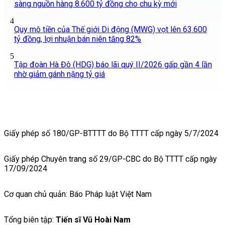
sàng nguồn hàng 8.600 tỷ đồng cho chu kỳ mới
4
Quy mô tiền của Thế giới Di động (MWG) vọt lên 63.600
tỷ đồng, lợi nhuận bán niên tăng 82%
5
Tập đoàn Hà Đô (HDG) báo lãi quý II/2026 gấp gần 4 lần
nhờ giảm gánh nặng tỷ giá
Giấy phép số 180/GP-BTTTT do Bộ TTTT cấp ngày 5/7/2024
Giấy phép Chuyên trang số 29/GP-CBC do Bộ TTTT cấp ngày
17/09/2024
Cơ quan chủ quản: Báo Pháp luật Việt Nam
Tổng biên tập:
Tiến sĩ Vũ Hoài Nam