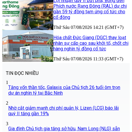
Lợi nhuận quý II bứt phá, Bóng đèn
Phích nước Rạng Đông (RAL) dự chi
gần 59 tỷ đồng tạm ứng cổ tức cho
cổ đông
Thứ Sáu 07/08/2026 14:21 (GMT+7)
Hóa chất Đức Giang (DGC) thay loạt
nhân sự cấp cao sau khởi tố, chốt chi
hàng nghìn tỷ đồng cổ tức
Thứ Sáu 07/08/2026 11:33 (GMT+7)
TIN ĐỌC NHIỀU
1
Tăng vốn thần tốc, Galaxis của Chủ tịch 26 tuổi ôm trọn
dự án nghìn tỷ tại Bắc Ninh
2
Nhờ cắt giảm mạnh chi phí quản lý, Lizen (LCG) báo lãi
quý II tăng gần 19%
3
Gia đình Chủ tịch gia tăng sở hữu, Nam Long (NLG) sẵn