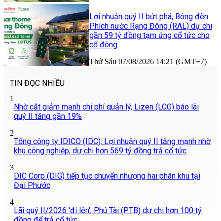
Lợi nhuận quý II bứt phá, Bóng đèn
Phích nước Rạng Đông (RAL) dự chi
gần 59 tỷ đồng tạm ứng cổ tức cho
cổ đông
Thứ Sáu 07/08/2026 14:21 (GMT+7)
TIN ĐỌC NHIỀU
1
Nhờ cắt giảm mạnh chi phí quản lý, Lizen (LCG) báo lãi
quý II tăng gần 19%
2
Tổng công ty IDICO (IDC): Lợi nhuận quý II tăng mạnh nhờ
khu công nghiệp, dự chi hơn 569 tỷ đồng trả cổ tức
3
DIC Corp (DIG) tiếp tục chuyển nhượng hai phân khu tại
Đại Phước
4
Lãi quý II/2026 'đi lên', Phú Tài (PTB) dự chi hơn 100 tỷ
đồng để trả cổ tức