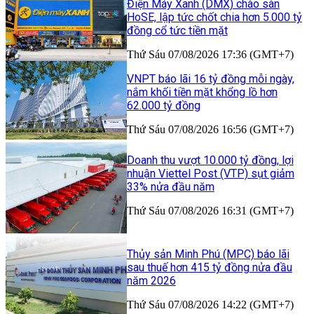
Điện Máy Xanh (DMX) chào sàn
HoSE, lập tức chốt chia hơn 5.000 tỷ
đồng cổ tức tiền mặt
Thứ Sáu 07/08/2026 17:36 (GMT+7)
VNPT báo lãi 16 tỷ đồng mỗi ngày,
nắm khối tiền mặt khổng lồ hơn
62.000 tỷ đồng
Thứ Sáu 07/08/2026 16:56 (GMT+7)
Doanh thu vượt 10.000 tỷ đồng, lợi
nhuận Viettel Post (VTP) sụt giảm
33% nửa đầu năm
Thứ Sáu 07/08/2026 16:31 (GMT+7)
Thủy sản Minh Phú (MPC) báo lãi
sau thuế hơn 415 tỷ đồng nửa đầu
năm 2026
Thứ Sáu 07/08/2026 14:22 (GMT+7)