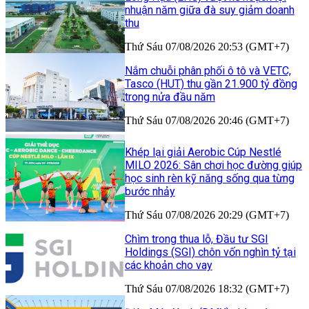
nhuận năm giữa đà suy giảm doanh
thu
Thứ Sáu 07/08/2026 20:53 (GMT+7)
Nắm chuỗi phân phối ô tô và VETC,
Tasco (HUT) thu gần 21.900 tỷ đồng
trong nửa đầu năm
Thứ Sáu 07/08/2026 20:46 (GMT+7)
Khép lại giải Aerobic Cúp Nestlé
MILO 2026: Sân chơi học đường giúp
học sinh rèn kỹ năng sống qua từng
bước nhảy
Thứ Sáu 07/08/2026 20:29 (GMT+7)
Chìm trong thua lỗ, Đầu tư SGI
Holdings (SGI) chôn vốn nghìn tỷ tại
các khoản cho vay
Thứ Sáu 07/08/2026 18:32 (GMT+7)