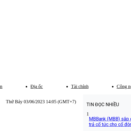
ân
Địa ốc
Tài chính
Công n
Thứ Bảy 03/06/2023 14:05 (GMT+7)
TIN ĐỌC NHIỀU
1
MBBank (MBB) sắp c
trả cổ tức cho cổ đô