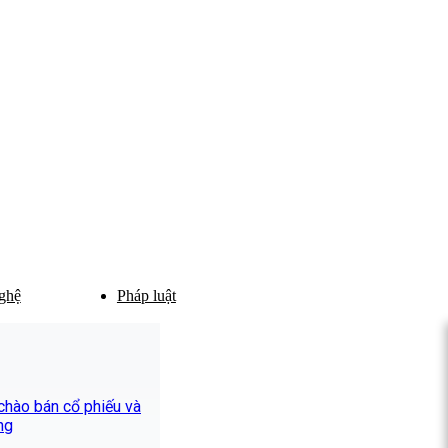
ghệ
Pháp luật
hào bán cổ phiếu và
ng