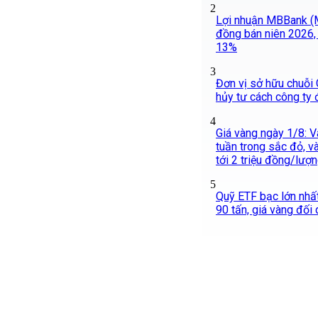
2
Lợi nhuận MBBank (
đồng bán niên 2026, 
13%
3
Đơn vị sở hữu chuỗi 
hủy tư cách công ty 
4
Giá vàng ngày 1/8: V
tuần trong sắc đỏ, v
tới 2 triệu đồng/lượ
5
Quỹ ETF bạc lớn nhấ
90 tấn, giá vàng đối