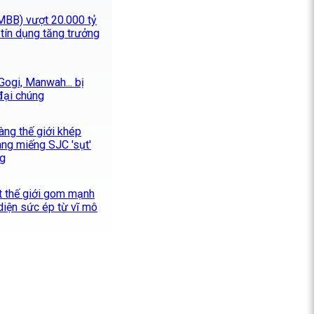
MBB) vượt 20.000 tỷ
tín dụng tăng trưởng
Gogi, Manwah... bị
đại chúng
àng thế giới khép
àng miếng SJC 'sụt'
ng
t thế giới gom mạnh
 diện sức ép từ vĩ mô