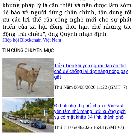
khung pháp lý là cần thiết và nên được làm sớm
để bảo vệ người dùng chân chính, tận dụng tối
ưu các lợi thế của công nghệ mới cho sự phát
triển của xã hội đồng thời hạn chế những tác
động trái chiều”, ông Quỳnh nhận định.
Hiệp hội Blockchain Việt Nam
TIN CÙNG CHUYÊN MỤC
Triều Tiên khuyên người dân ăn thịt
chó để chống lại đợt nắng nóng gay
gắt
Thứ Năm 06/08/2026 11:22 (GMT+7)
Đi tỉnh như đi phố, chủ xe VinFast
yên tâm nhờ mạng lưới xưởng dịch
vụ có mặt khắp 34 tỉnh, thành phố
Thứ Tư 05/08/2026 16:43 (GMT+7)