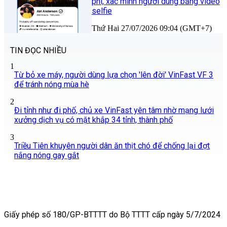
phí, xác minh người dùng bằng video
selfie
Thứ Hai 27/07/2026 09:04 (GMT+7)
TIN ĐỌC NHIỀU
1
Từ bỏ xe máy, người dùng lựa chọn 'lên đời' VinFast VF 3
để tránh nóng mùa hè
2
Đi tỉnh như đi phố, chủ xe VinFast yên tâm nhờ mạng lưới
xưởng dịch vụ có mặt khắp 34 tỉnh, thành phố
3
Triều Tiên khuyên người dân ăn thịt chó để chống lại đợt
nắng nóng gay gắt
Giấy phép số 180/GP-BTTTT do Bộ TTTT cấp ngày 5/7/2024