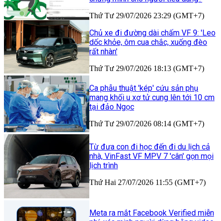
Thứ Tư 29/07/2026 23:29 (GMT+7)
Chủ xe đi đường dài chấm VF 9: 'Leo
dốc khỏe, ôm cua chắc, xuống đèo
rất nhàn'
Thứ Tư 29/07/2026 18:13 (GMT+7)
Ca phẫu thuật 'kép' cứu sản phụ
mang khối u xơ tử cung lên tới 10 cm
tại đảo Ngọc
Thứ Tư 29/07/2026 08:14 (GMT+7)
Từ đưa con đi học đến đi du lịch cả
nhà, VinFast VF MPV 7 'cân' gọn mọi
lịch trình
Thứ Hai 27/07/2026 11:55 (GMT+7)
Meta ra mắt Facebook Verified miễn