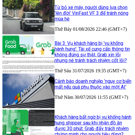
Từ bỏ xe máy, người dùng lựa chọn
'lên đời' VinFast VF 3 để tránh nóng
mùa hè
Thứ Bảy 01/08/2026 22:46 (GMT+7)
Bài 3: Vụ khách hàng bị 'vu khống
hành hung': Tài xế cung cấp thông tin
không đúng sự thật, Grab xin lỗi
nhưng né tránh trách nhiệm cốt lõi?
Thứ Sáu 31/07/2026 19:35 (GMT+7)
Cảnh báo doanh nghiệp 'nguy cơ biến
mất nếu quá phụ thuộc vào một AI'
Thứ Năm 30/07/2026 11:55 (GMT+7)
Khách hàng bất ngờ bị vu khống hành
hung shipper sau khi nhận đồ ăn
được 30 phút: Grab đẩy trách nhiệm
chứng minh cho người tiêu dùng?