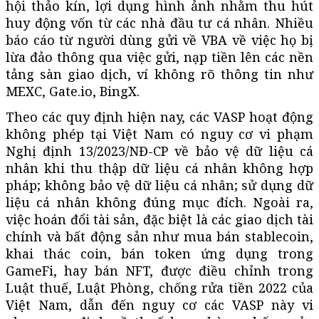
hội thảo kín, lợi dụng hình ảnh nhằm thu hút
huy động vốn từ các nhà đầu tư cá nhân. Nhiều
báo cáo từ người dùng gửi về VBA về việc họ bị
lừa đảo thông qua việc gửi, nạp tiền lên các nền
tảng sàn giao dịch, ví không rõ thông tin như
MEXC, Gate.io, BingX.
Theo các quy định hiện nay, các VASP hoạt động
không phép tại Việt Nam có nguy cơ vi phạm
Nghị định 13/2023/NĐ-CP về bảo vệ dữ liệu cá
nhân khi thu thập dữ liệu cá nhân không hợp
pháp; không bảo vệ dữ liệu cá nhân; sử dụng dữ
liệu cá nhân không đúng mục đích. Ngoài ra,
việc hoán đổi tài sản, đặc biệt là các giao dịch tài
chính và bất động sản như mua bán stablecoin,
khai thác coin, bán token ứng dụng trong
GameFi, hay bán NFT, được điều chỉnh trong
Luật thuế, Luật Phòng, chống rửa tiền 2022 của
Việt Nam, dẫn đến nguy cơ các VASP này vi