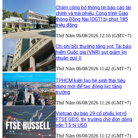
Chậm công bố thông tin báo cáo tài
chính và trái phiếu, Công trình Giao
thông Đồng Nai (DGT) bị phạt 185
triệu đồng
Thứ Năm 06/08/2026 12:16 (GMT+7)
Chi phí bồi thường tăng vọt, Tái bảo
hiểm Quốc gia (VNR) sụt giảm lợi
nhuận quý II
Thứ Năm 06/08/2026 11:42 (GMT+7)
TP.HCM kiến tạo hệ sinh thái tiêu
dùng mới để tạo động lực tăng
trưởng
Thứ Năm 06/08/2026 11:26 (GMT+7)
Vietcap dự báo 29 cổ phiếu lọt rổ
FTSE GEIS, thị trường chờ đón dòng
vốn 1,5 tỷ USD
Thứ Năm 06/08/2026 11:12 (GMT+7)