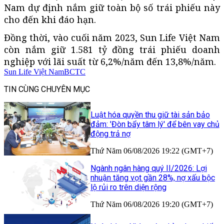
Nam dự định nắm giữ toàn bộ số trái phiếu này
cho đến khi đáo hạn.
Đồng thời, vào cuối năm 2023, Sun Life Việt Nam
còn nắm giữ 1.581 tỷ đồng trái phiếu doanh
nghiệp với lãi suất từ 6,2%/năm đến 13,8%/năm.
Sun Life Việt Nam
BCTC
TIN CÙNG CHUYÊN MỤC
Luật hóa quyền thu giữ tài sản bảo
đảm: 'Đòn bẩy tâm lý' để bên vay chủ
động trả nợ
Thứ Năm 06/08/2026 19:22 (GMT+7)
Ngành ngân hàng quý II/2026: Lợi
nhuận tăng vọt gần 28%, nợ xấu bộc
lộ rủi ro trên diện rộng
Thứ Năm 06/08/2026 19:20 (GMT+7)