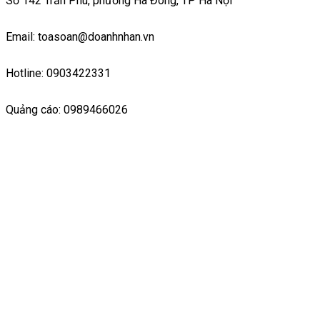
Số 142 Trần Phú, phường Hà Đông, TP Hà Nội
Email: toasoan@doanhnhan.vn
Hotline: 0903422331
Quảng cáo: 0989466026