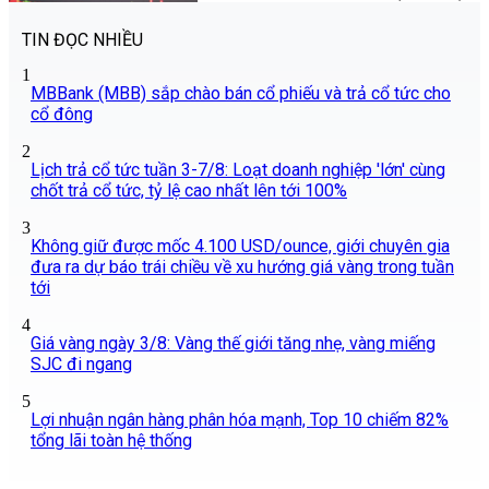
TIN ĐỌC NHIỀU
1
MBBank (MBB) sắp chào bán cổ phiếu và trả cổ tức cho
cổ đông
2
Lịch trả cổ tức tuần 3-7/8: Loạt doanh nghiệp 'lớn' cùng
chốt trả cổ tức, tỷ lệ cao nhất lên tới 100%
3
Không giữ được mốc 4.100 USD/ounce, giới chuyên gia
đưa ra dự báo trái chiều về xu hướng giá vàng trong tuần
tới
4
Giá vàng ngày 3/8: Vàng thế giới tăng nhẹ, vàng miếng
SJC đi ngang
5
Lợi nhuận ngân hàng phân hóa mạnh, Top 10 chiếm 82%
tổng lãi toàn hệ thống