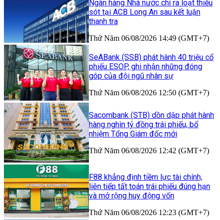
Ngân hàng Nhà nước chỉ ra loạt thiếu
sót tại ACB Long An sau kết luận
thanh tra
Thứ Năm 06/08/2026 14:49 (GMT+7)
SeABank (SSB) phát hành 40 triệu cổ
phiếu ESOP, ghi nhận những đóng
góp của đội ngũ nhân sự
Thứ Năm 06/08/2026 12:50 (GMT+7)
Sacombank (STB) dồn dập phát hành
hàng nghìn tỷ đồng trái phiếu, bổ
nhiệm Tổng Giám đốc mới
Thứ Năm 06/08/2026 12:42 (GMT+7)
F88 khẳng định tiềm lực tài chính,
liên tiếp tất toán trái phiếu đúng hạn
và mở rộng huy động vốn
Thứ Năm 06/08/2026 12:23 (GMT+7)