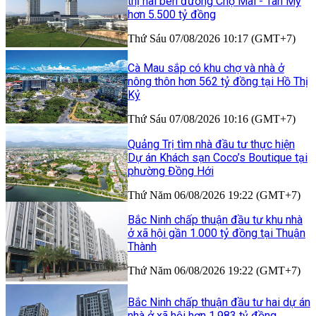
thị hai bên đường Chợ Mai - Tân Mỹ
hơn 5.500 tỷ đồng
Thứ Sáu 07/08/2026 10:17 (GMT+7)
Cà Mau sắp có khu chợ và nhà ở
nông thôn hơn 562 tỷ đồng tại Hồ Thị
Kỷ
Thứ Sáu 07/08/2026 10:16 (GMT+7)
Quảng Trị tìm nhà đầu tư thực hiện
Dự án Khách sạn Coco’s Boutique tại
phường Đồng Hới
Thứ Năm 06/08/2026 19:22 (GMT+7)
Bắc Ninh chấp thuận đầu tư khu nhà
ở xã hội gần 1.000 tỷ đồng tại Thuận
Thành
Thứ Năm 06/08/2026 19:22 (GMT+7)
Bắc Ninh chấp thuận đầu tư hai dự án
nhà ở xã hội hơn 1.983 tỷ đồng