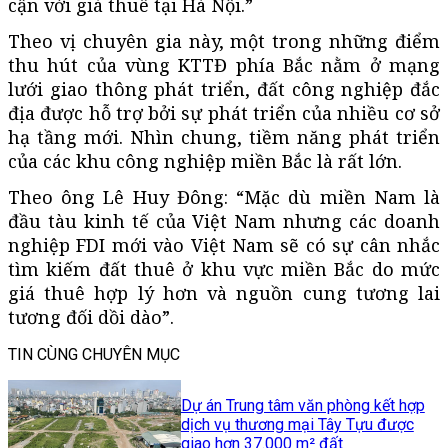
cận với giá thuê tại Hà Nội.”
Theo vị chuyên gia này, một trong những điểm
thu hút của vùng KTTĐ phía Bắc nằm ở mạng
lưới giao thông phát triển, đất công nghiệp đắc
địa được hỗ trợ bởi sự phát triển của nhiều cơ sở
hạ tầng mới. Nhìn chung, tiềm năng phát triển
của các khu công nghiệp miền Bắc là rất lớn.
Theo ông Lê Huy Đông: “Mặc dù miền Nam là
đầu tàu kinh tế của Việt Nam nhưng các doanh
nghiệp FDI mới vào Việt Nam sẽ có sự cân nhắc
tìm kiếm đất thuê ở khu vực miền Bắc do mức
giá thuê hợp lý hơn và nguồn cung tương lai
tương đối dồi dào”.
TIN CÙNG CHUYÊN MỤC
Dự án Trung tâm văn phòng kết hợp
dịch vụ thương mại Tây Tựu được
giao hơn 37.000 m² đất