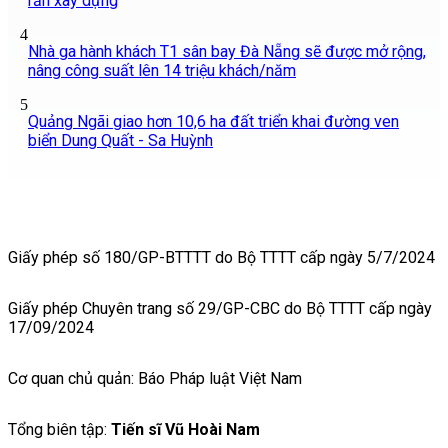
rắn xây dựng
4
Nhà ga hành khách T1 sân bay Đà Nẵng sẽ được mở rộng,
nâng công suất lên 14 triệu khách/năm
5
Quảng Ngãi giao hơn 10,6 ha đất triển khai đường ven
biển Dung Quất - Sa Huỳnh
Giấy phép số 180/GP-BTTTT do Bộ TTTT cấp ngày 5/7/2024
Giấy phép Chuyên trang số 29/GP-CBC do Bộ TTTT cấp ngày
17/09/2024
Cơ quan chủ quản: Báo Pháp luật Việt Nam
Tổng biên tập:
Tiến sĩ Vũ Hoài Nam