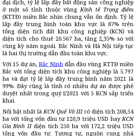
đại dịch, tỷ lệ lấp đầy bất động sản công nghiệp
ở một số tỉnh thuộc vùng
Kinh tế Trọng điểm
(KTTĐ) miền Bắc nhìn chung vẫn ổn định. Tỷ lệ
lấp đầy trung bình toàn khu vực là 87% trên
tổng diện tích đất khu công nghiệp (KCN) và
diện tích cho thuê 20.567 ha, tăng 2,35% so với
cùng kỳ năm ngoái. Bắc Ninh và Hà Nội tiếp tục
là hai thị trường dẫn đầu toàn khu vực.
Với 15 dự án,
Bắc Ninh
dẫn đầu vùng KTTĐ miền
Bắc với tổng diện tích khu công nghiệp là 5.797
ha và đạt tỷ lệ lấp đầy trung bình năm 2021 là
99%. Đây cũng là tỉnh có nhiều dự án được phê
duyệt nhất trong quý I/2021 với 5 KCN sắp triển
khai.
Nổi bật nhất là
KCN Quế Võ III
có diện tích 208,54
ha với tổng vốn đầu tư 120,9 triệu USD hay
KCN
Gia Bình II
diện tích 250 ha với 172,2 triệu USD
tổng vốn đầu tư. Tương tự, nguồn cung nhà