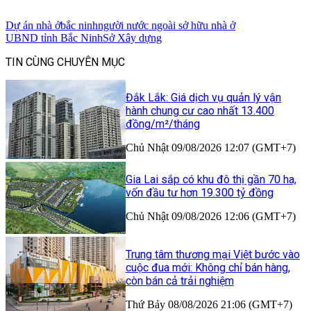
Dự án nhà ở
bắc ninh
người nước ngoài sở hữu nhà ở
UBND tỉnh Bắc Ninh
Sở Xây dựng
TIN CÙNG CHUYÊN MỤC
Đắk Lắk: Giá dịch vụ quản lý vận
hành chung cư cao nhất 13.400
đồng/m²/tháng
Chủ Nhật 09/08/2026 12:07 (GMT+7)
Gia Lai sắp có khu đô thị gần 70 ha,
vốn đầu tư hơn 19.300 tỷ đồng
Chủ Nhật 09/08/2026 12:06 (GMT+7)
Trung tâm thương mại Việt bước vào
cuộc đua mới: Không chỉ bán hàng,
còn bán cả trải nghiệm
Thứ Bảy 08/08/2026 21:06 (GMT+7)