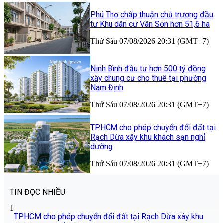
Phú Thọ chấp thuận chủ trương đầu
tư Khu dân cư Vân Sơn hơn 51,6 ha
Thứ Sáu 07/08/2026 20:31 (GMT+7)
Ninh Bình đầu tư hơn 500 tỷ đồng
xây chung cư cho thuê tại phường
Nam Định
Thứ Sáu 07/08/2026 20:31 (GMT+7)
TP.HCM cho phép chuyển đổi đất tại
Rạch Dừa xây khu khách sạn nghỉ
dưỡng
Thứ Sáu 07/08/2026 20:31 (GMT+7)
TIN ĐỌC NHIỀU
1
TP.HCM cho phép chuyển đổi đất tại Rạch Dừa xây khu