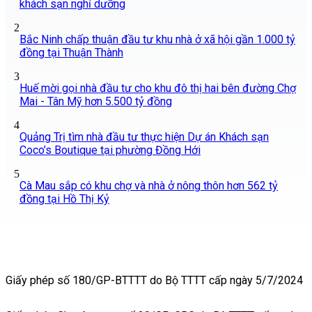
khách sạn nghỉ dưỡng
2
Bắc Ninh chấp thuận đầu tư khu nhà ở xã hội gần 1.000 tỷ
đồng tại Thuận Thành
3
Huế mời gọi nhà đầu tư cho khu đô thị hai bên đường Chợ
Mai - Tân Mỹ hơn 5.500 tỷ đồng
4
Quảng Trị tìm nhà đầu tư thực hiện Dự án Khách sạn
Coco’s Boutique tại phường Đồng Hới
5
Cà Mau sắp có khu chợ và nhà ở nông thôn hơn 562 tỷ
đồng tại Hồ Thị Kỷ
Giấy phép số 180/GP-BTTTT do Bộ TTTT cấp ngày 5/7/2024