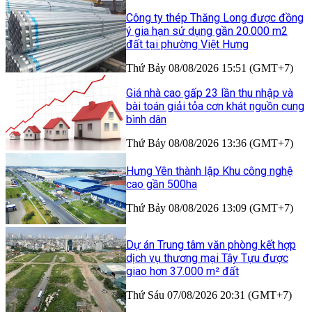
Công ty thép Thăng Long được đồng
ý gia hạn sử dụng gần 20.000 m2
đất tại phường Việt Hưng
Thứ Bảy 08/08/2026 15:51 (GMT+7)
Giá nhà cao gấp 23 lần thu nhập và
bài toán giải tỏa cơn khát nguồn cung
bình dân
Thứ Bảy 08/08/2026 13:36 (GMT+7)
Hưng Yên thành lập Khu công nghệ
cao gần 500ha
Thứ Bảy 08/08/2026 13:09 (GMT+7)
Dự án Trung tâm văn phòng kết hợp
dịch vụ thương mại Tây Tựu được
giao hơn 37.000 m² đất
Thứ Sáu 07/08/2026 20:31 (GMT+7)