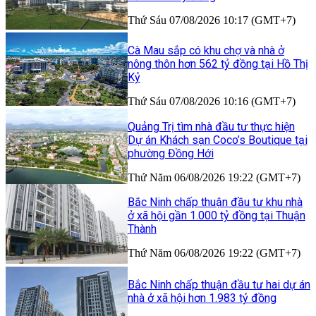
Thứ Sáu 07/08/2026 10:17 (GMT+7)
Cà Mau sắp có khu chợ và nhà ở
nông thôn hơn 562 tỷ đồng tại Hồ Thị
Kỷ
Thứ Sáu 07/08/2026 10:16 (GMT+7)
Quảng Trị tìm nhà đầu tư thực hiện
Dự án Khách sạn Coco’s Boutique tại
phường Đồng Hới
Thứ Năm 06/08/2026 19:22 (GMT+7)
Bắc Ninh chấp thuận đầu tư khu nhà
ở xã hội gần 1.000 tỷ đồng tại Thuận
Thành
Thứ Năm 06/08/2026 19:22 (GMT+7)
Bắc Ninh chấp thuận đầu tư hai dự án
nhà ở xã hội hơn 1.983 tỷ đồng