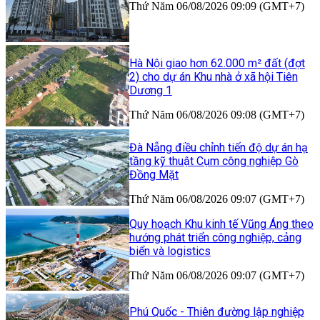
Thứ Năm 06/08/2026 09:09 (GMT+7)
Hà Nội giao hơn 62.000 m² đất (đợt
2) cho dự án Khu nhà ở xã hội Tiên
Dương 1
Thứ Năm 06/08/2026 09:08 (GMT+7)
Đà Nẵng điều chỉnh tiến độ dự án hạ
tầng kỹ thuật Cụm công nghiệp Gò
Đồng Mặt
Thứ Năm 06/08/2026 09:07 (GMT+7)
Quy hoạch Khu kinh tế Vũng Áng theo
hướng phát triển công nghiệp, cảng
biển và logistics
Thứ Năm 06/08/2026 09:07 (GMT+7)
Phú Quốc - Thiên đường lập nghiệp