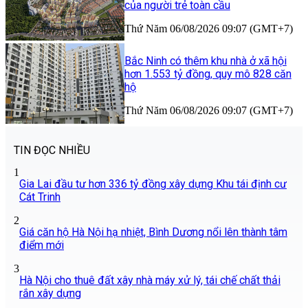
của người trẻ toàn cầu
Thứ Năm 06/08/2026 09:07 (GMT+7)
Bắc Ninh có thêm khu nhà ở xã hội
hơn 1.553 tỷ đồng, quy mô 828 căn
hộ
Thứ Năm 06/08/2026 09:07 (GMT+7)
TIN ĐỌC NHIỀU
1
Gia Lai đầu tư hơn 336 tỷ đồng xây dựng Khu tái định cư
Cát Trinh
2
Giá căn hộ Hà Nội hạ nhiệt, Bình Dương nổi lên thành tâm
điểm mới
3
Hà Nội cho thuê đất xây nhà máy xử lý, tái chế chất thải
rắn xây dựng