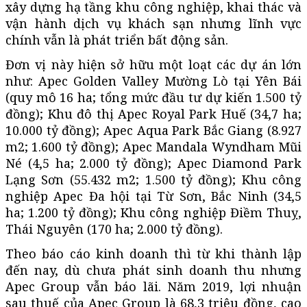
xây dựng hạ tầng khu công nghiệp, khai thác và
vận hành dịch vụ khách sạn nhưng lĩnh vực
chính vẫn là phát triển bất động sản.
Đơn vị này hiện sở hữu một loạt các dự án lớn
như: Apec Golden Valley Mường Lò tại Yên Bái
(quy mô 16 ha; tổng mức đầu tư dự kiến 1.500 tỷ
đồng); Khu đô thị Apec Royal Park Huế (34,7 ha;
10.000 tỷ đồng); Apec Aqua Park Bắc Giang (8.927
m2; 1.600 tỷ đồng); Apec Mandala Wyndham Mũi
Né (4,5 ha; 2.000 tỷ đồng); Apec Diamond Park
Lạng Sơn (55.432 m2; 1.500 tỷ đồng); Khu công
nghiệp Apec Đa hội tại Từ Sơn, Bắc Ninh (34,5
ha; 1.200 tỷ đồng); Khu công nghiệp Điềm Thuỵ,
Thái Nguyên (170 ha; 2.000 tỷ đồng).
Theo báo cáo kinh doanh thì từ khi thành lập
đến nay, dù chưa phát sinh doanh thu nhưng
Apec Group vẫn báo lãi. Năm 2019, lợi nhuận
sau thuế của Apec Group là 68,3 triệu đồng, cao