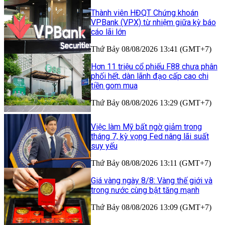
Thành viên HĐQT Chứng khoán
VPBank (VPX) từ nhiệm giữa kỳ báo
cáo lãi lớn
Thứ Bảy 08/08/2026 13:41 (GMT+7)
Hơn 11 triệu cổ phiếu F88 chưa phân
phối hết, dàn lãnh đạo cấp cao chi
tiền gom mua
Thứ Bảy 08/08/2026 13:29 (GMT+7)
Việc làm Mỹ bất ngờ giảm trong
tháng 7, kỳ vọng Fed nâng lãi suất
suy yếu
Thứ Bảy 08/08/2026 13:11 (GMT+7)
Giá vàng ngày 8/8: Vàng thế giới và
trong nước cùng bật tăng mạnh
Thứ Bảy 08/08/2026 13:09 (GMT+7)