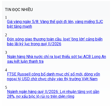
TIN ĐỌC NHIỀU
1
Giá vàng ngày 5/8: Vàng thế giới đi lên, vàng miếng SJC
bật tăng mạnh
2
Đón sóng giao thương toàn cầu, loạt 'ông lớn' cảng biển
báo lãi kỷ lục trong quý II/2026
3
Ngân hàng Nhà nước chỉ ra loạt thiếu sót tại ACB Long An
sau kết luận thanh tra
4
FTSE Russell công bố danh mục chỉ số mới, dòng vốn
ngoại tỷ USD chờ chực chảy vào thị trường Việt Nam
5
Ngành ngân hàng quý II/2026: Lợi nhuận tăng vọt gần
28%, nợ xấu bộc lộ rủi ro trên diện rộng