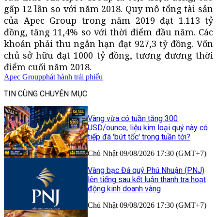
gấp 12 lần so với năm 2018. Quy mô tổng tài sản
của Apec Group trong năm 2019 đạt 1.113 tỷ
đồng, tăng 11,4% so với thời điểm đầu năm. Các
khoản phải thu ngắn hạn đạt 927,3 tỷ đồng. Vốn
chủ sở hữu đạt 1000 tỷ đồng, tương đương thời
điểm cuối năm 2018.
Apec Group
phát hành trái phiếu
TIN CÙNG CHUYÊN MỤC
Vàng vừa có tuần tăng 300
USD/ounce, liệu kim loại quý này có
tiếp đà 'bứt tốc' trong tuần tới?
Chủ Nhật 09/08/2026 17:30 (GMT+7)
Vàng bạc Đá quý Phú Nhuận (PNJ)
lên tiếng sau kết luận thanh tra hoạt
động kinh doanh vàng
Chủ Nhật 09/08/2026 17:30 (GMT+7)