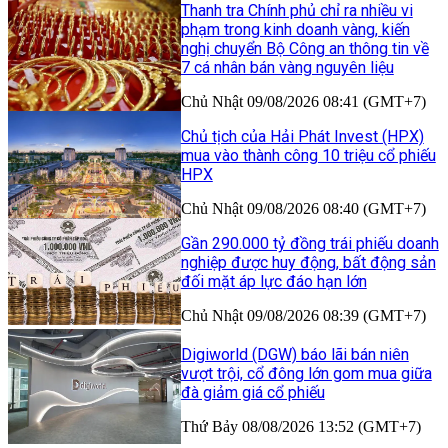
Thanh tra Chính phủ chỉ ra nhiều vi
phạm trong kinh doanh vàng, kiến
nghị chuyển Bộ Công an thông tin về
7 cá nhân bán vàng nguyên liệu
Chủ Nhật 09/08/2026 08:41 (GMT+7)
Chủ tịch của Hải Phát Invest (HPX)
mua vào thành công 10 triệu cổ phiếu
HPX
Chủ Nhật 09/08/2026 08:40 (GMT+7)
Gần 290.000 tỷ đồng trái phiếu doanh
nghiệp được huy động, bất động sản
đối mặt áp lực đáo hạn lớn
Chủ Nhật 09/08/2026 08:39 (GMT+7)
Digiworld (DGW) báo lãi bán niên
vượt trội, cổ đông lớn gom mua giữa
đà giảm giá cổ phiếu
Thứ Bảy 08/08/2026 13:52 (GMT+7)